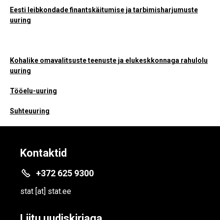
Eesti leibkondade finantskäitumise ja tarbimisharjumuste
uuring
Kohalike omavalitsuste teenuste ja elukeskkonnaga rahulolu
uuring
Tööelu-uuring
Suhteuuring
Kontaktid
+372 625 9300
stat
[at]
stat.ee
Liitu uudiskirjaga