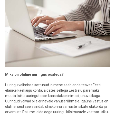
Miks on oluline uuringus osaleda?
Uuringu valimisse sattunud inimene saab anda teavet Eesti
elanike käekäigu kohta, aidates sellega Eesti elu paremaks
muuta. Isiku-uuringutesse kaasatakse inimesi juhuvalikuga.
Uuringud võivad olla erinevale vanuserühmale. Igaühe vastus on
oluline, sest see esindab ühiskonna sarnaste isikute olukorda ja
arvamust. Palume leida aega uuringu küsimustele vastata. Isiku-