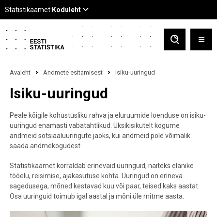
Avaleht
Andmete esitamisest
Isiku-uuringud
Isiku-uuringud
Peale kõigile kohustusliku rahva ja eluruumide loenduse on isiku-
uuringud enamasti vabatahtlikud. Üksikisikutelt kogume
andmeid sotsiaaluuringute jaoks, kui andmeid pole võimalik
saada andmekogudest.
Statistikaamet korraldab erinevaid uuringuid, näiteks elanike
tööelu, reisimise, ajakasutuse kohta. Uuringud on erineva
sagedusega, mõned kestavad kuu või paar, teised kaks aastat.
Osa uuringuid toimub igal aastal ja mõni üle mitme aasta.