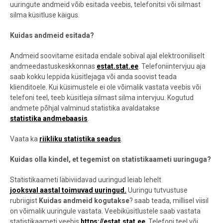
uuringute andmeid võib esitada veebis, telefonitsi või silmast
silma küsitluse käigus.
Kuidas andmeid esitada?
Andmeid soovitame esitada endale sobival ajal elektrooniliselt
andmeedastuskeskkonnas
estat.stat.ee
. Telefoniintervjuu aja
saab kokku leppida küsitlejaga või anda soovist teada
klienditoele. Kui küsimustele ei ole võimalik vastata veebis või
telefoni teel, teeb küsitleja silmast silma intervjuu. Kogutud
andmete põhjal valminud statistika avaldatakse
statistika andmebaasis
.
Vaata ka
riikliku statistika seadus
.
Kuidas olla kindel, et tegemist on statistikaameti uuringuga?
Statistikaameti läbiviidavad uuringud leiab lehelt
jooksval aastal toimuvad uuringud.
Uuringu tutvustuse
rubriigist
Kuidas andmeid kogutakse
? saab teada, millisel viisil
on võimalik uuringule vastata. Veebiküsitlustele saab vastata
statistikaameti veebis
https://estat.stat.ee
. Telefoni teel või