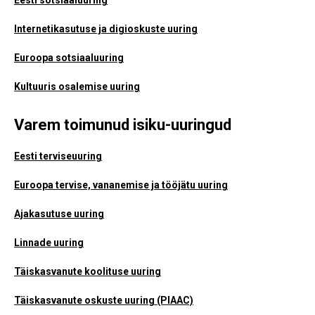
Eesti sotsiaaluuring
Internetikasutuse ja digioskuste uuring
Euroopa sotsiaaluuring
Kultuuris osalemise uuring
Varem toimunud isiku-uuringud
Eesti terviseuuring
Euroopa tervise, vananemise ja tööjätu uuring
Ajakasutuse uuring
Linnade uuring
Täiskasvanute koolituse uuring
Täiskasvanute oskuste uuring (PIAAC)