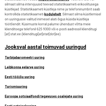
silmast silma i
ntervjuusid teevad statistikaameti erikoolitusega
küsitlejad. Statistikaameti küsitleja nime ja telefoninumbrit saab
kontrollida statistikaameti
kodulehelt
. Silmast silma küsitlemisel
on uuringusse valitud inimesel alati õigus küsida küsitleja
töötõendit.
Küsimuste korral palume ühendust võtta meie
klienditoega telefonil 625 9300 või e-posti aadressil
klienditugi
[at]
stat.ee
(klienditugi[at]stat[dot]ee)
.
Jooksval aastal toimuvad uuringud
Tarbijabaromeetri uuring
Leibkonna eelarve uuring
Eesti tööjõu uuring
Turismiuuring
Euroopa sotsiaalfondi tegevuses osalejate uuring