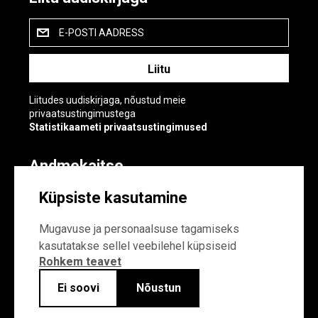
E-POSTI AADRESS
Liitudes uudiskirjaga, nõustud meie
privaatsustingimustega
Statistikaameti privaatsustingimused
Andmekaitse
Andmekaitse
Küpsiste kasutamine
Küpsiste sätted
Mugavuse ja personaalsuse tagamiseks
kasutatakse sellel veebilehel küpsiseid
Rohkem teavet
Ei soovi
Nõustun