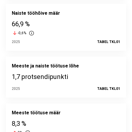
Naiste tööhõive määr
66,9 %
-0,6%
2025
TABEL TKL01
Meeste ja naiste töötuse lõhe
1,7 protsendipunkti
2025
TABEL TKL01
Meeste töötuse määr
8,3 %