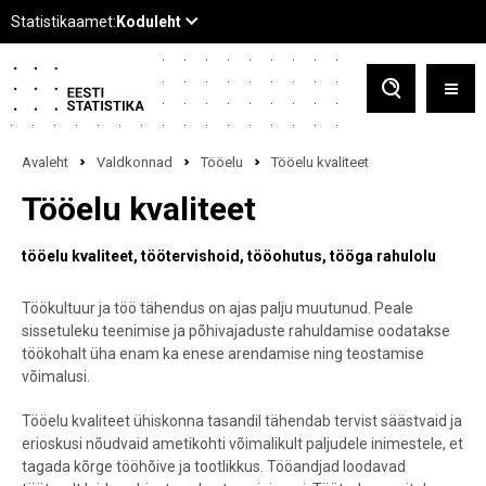
Avaleht
Valdkonnad
Tööelu
Tööelu kvaliteet
Tööelu kvaliteet
tööelu kvaliteet
töötervishoid
tööohutus
tööga rahulolu
Töökultuur ja töö tähendus on ajas palju muutunud. Peale
sissetuleku teenimise ja põhivajaduste rahuldamise oodatakse
töökohalt üha enam ka enese arendamise ning teostamise
võimalusi.
Tööelu kvaliteet ühiskonna tasandil tähendab tervist säästvaid ja
erioskusi nõudvaid ametikohti võimalikult paljudele inimestele, et
tagada kõrge tööhõive ja tootlikkus. Tööandjad loodavad