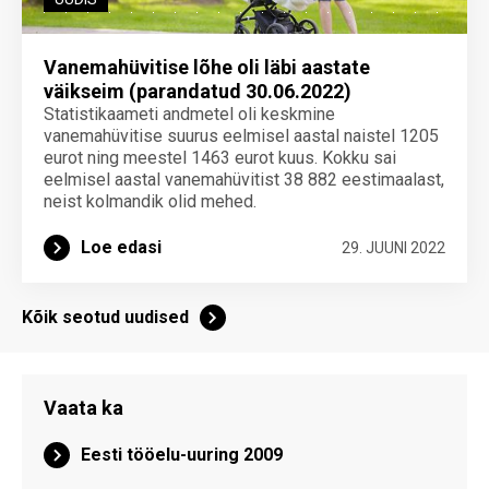
Vanemahüvitise lõhe oli läbi aastate
väikseim (parandatud 30.06.2022)
Statistikaameti andmetel oli keskmine
vanemahüvitise suurus eelmisel aastal naistel 1205
eurot ning meestel 1463 eurot kuus. Kokku sai
eelmisel aastal vanemahüvitist 38 882 eestimaalast,
neist kolmandik olid mehed.
Loe edasi
29. JUUNI 2022
Kõik seotud uudised
Vaata ka
Eesti tööelu-uuring 2009