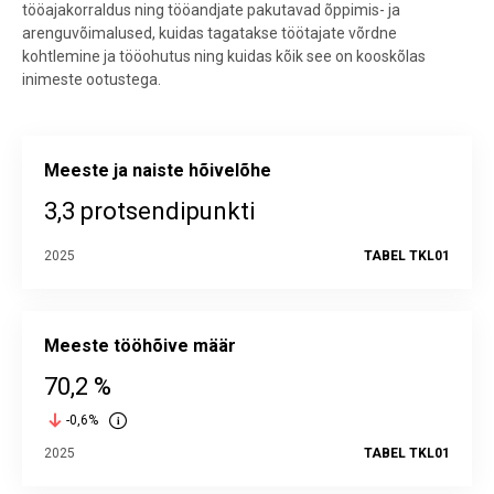
tööajakorraldus ning tööandjate pakutavad õppimis- ja
arenguvõimalused, kuidas tagatakse töötajate võrdne
kohtlemine ja tööohutus ning kuidas kõik see on kooskõlas
inimeste ootustega.
Meeste ja naiste hõivelõhe
3,3 protsendipunkti
2025
TABEL TKL01
Meeste tööhõive määr
70,2 %
-0,6%
2025
TABEL TKL01