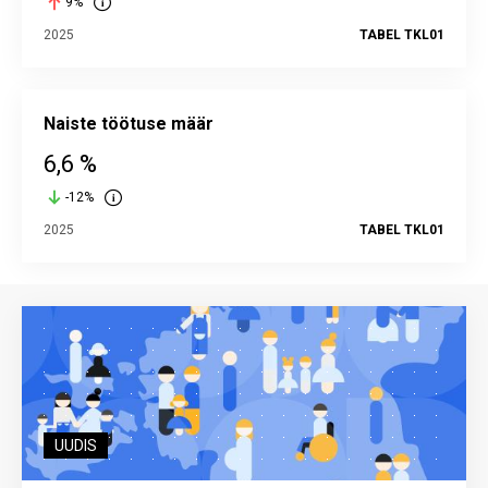
9%
2025
TABEL TKL01
Naiste töötuse määr
6,6 %
-12%
2025
TABEL TKL01
UUDIS