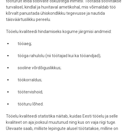
tööturult leida sobivate oskustega inimesi. Töötada soovitakse
turvalisel, kindlal ja huvitaval ametikohal, mis võimaldab töö
kõrvalt panustada ühiskondlikku tegevusse ja nautida
täisväärtuslikku pereelu.
Tööelu kvaliteedi hindamiseks kogume järgmisi andmeid:
tööaeg;
tööga rahulolu (nii töötajad kui ka tööandjad);
sooline võrdõiguslikkus;
töökorraldus;
töötervishoid;
tööturu lõhed.
Tööelu kvaliteedi statistika näitab, kuidas Eesti tööelu ja selle
kvaliteet on aja jooksul muutunud ning kus on vaja riigi tuge.
Ülevaate saab, milliste lepingute alusel töötatakse, milline on