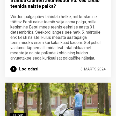
Statistikaameti andmekool #5: Kes tahab
teenida naiste palka?
Võrdse palga päev tähistab hetke, mil keskmine
töötav Eesti naine teenib välja sama palga, mille
keskmine Eesti mees teenis eelmise aasta 31.
detsembriks. Seekord langes see hetk 5. märtsile
ehk Eesti naistel kulus meeste aastapalga
teenimiseks enam kui kaks kuud kauem. Sel puhul
vaatame täpsemalt, mida teab statistikaamet
meeste ja naiste palkade kohta ning kuidas
arvutatakse seda kurikuulsat palgalõhe näitajat.
Loe edasi
6. MÄRTS 2024
UUDIS