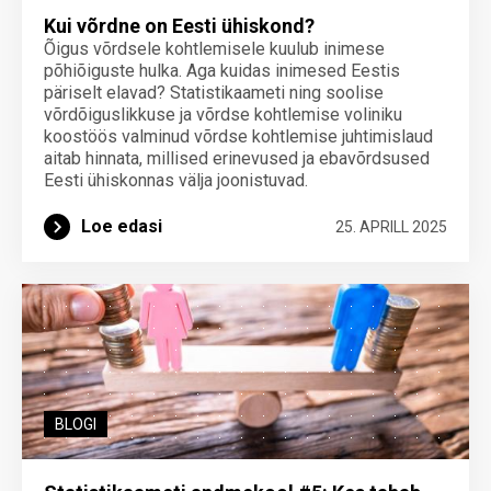
Kui võrdne on Eesti ühiskond?
Õigus võrdsele kohtlemisele kuulub inimese
põhiõiguste hulka. Aga kuidas inimesed Eestis
päriselt elavad? Statistikaameti ning soolise
võrdõiguslikkuse ja võrdse kohtlemise voliniku
koostöös valminud võrdse kohtlemise juhtimislaud
aitab hinnata, millised erinevused ja ebavõrdsused
Eesti ühiskonnas välja joonistuvad.
Loe edasi
25. APRILL 2025
BLOGI