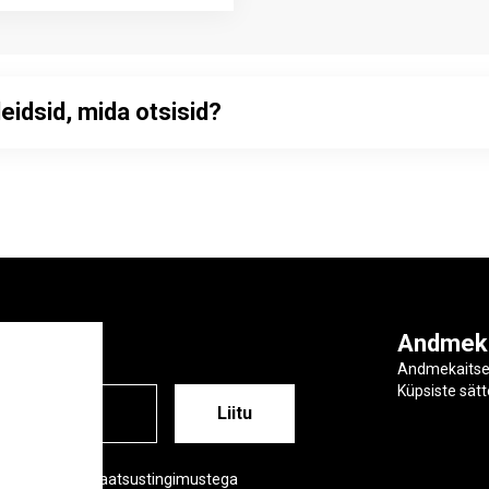
leidsid, mida otsisid?
ga
Andmek
Andmekaits
Küpsiste sät
ESS
õustud meie privaatsustingimustega