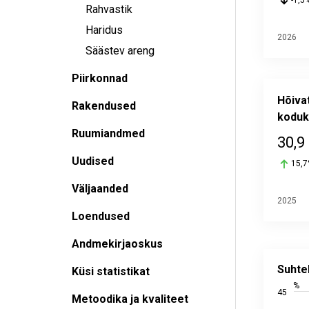
-1,5
Rahvastik
Haridus
2026
Säästev areng
Piirkonnad
Hõiva
Rakendused
koduk
Ruumiandmed
30,9
Uudised
15,
Väljaanded
2025
Loendused
Andmekirjaoskus
Suhtelis
Line chart
Suhte
Küsi statistikat
Alusandm
%
45
Viimati u
Metoodika ja kvaliteet