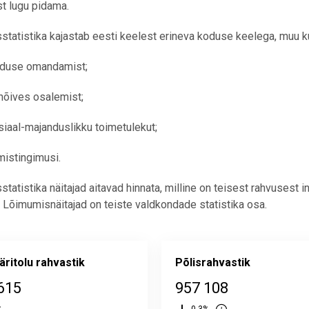
t lugu pidama.
tatistika kajastab eesti keelest erineva koduse keelega, muu k
iduse omandamist;
hõives osalemist;
siaal-majanduslikku toimetulekut;
mistingimusi.
tatistika näitajad aitavad hinnata, milline on teisest rahvusest i
 Lõimumisnäitajad on teiste valdkondade statistika osa.
äritolu rahvastik
Põlisrahvastik
615
957 108