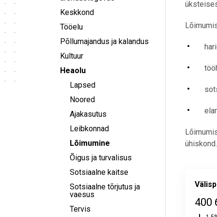
üksteises
Keskkond
Lõimumiss
Tööelu
Põllumajandus ja kalandus
har
Kultuur
töö
Heaolu
Lapsed
sot
Noored
ela
Ajakasutus
Leibkonnad
Lõimumiss
Lõimumine
ühiskond.
Õigus ja turvalisus
Sotsiaalne kaitse
Välisp
Sotsiaalne tõrjutus ja
vaesus
400 
Tervis