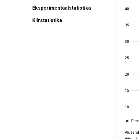
View as
Eksperimentaalstatistika
The chart
40
The chart
Kiirstatistika
35
30
25
20
15
10
Ees
Alusand
Viimati