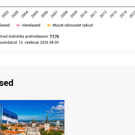
2004
2014
2013
2012
2011
2010
2009
2008
2007
2006
2005
2003
2002
20
tlased
Venelased
Muust rahvusest isikud
med statistika andmebaasis:
TT70
uuendatud: 16. veebruar 2026 08.00
eractive chart.
sed