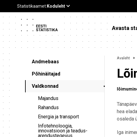
Avasta sta
Avaleht
Andmebaas
Lõi
Põhinäitajad
Valdkonnad
lõimumin
Majandus
Tänapäeva
Rahandus
hea elada
Energia ja transport
osaleda ü
Infotehnoloogia,
innovatsioon ja teadus-
Iga inime
arendustegevus