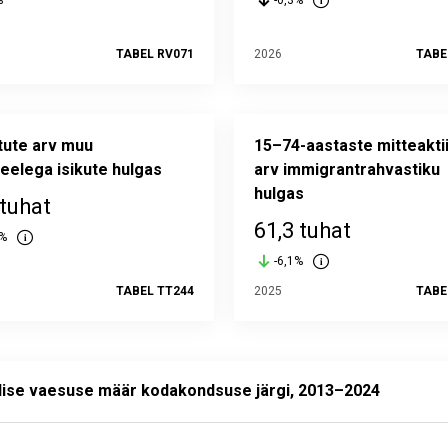
%
-0,3%
TABEL RV071
2026
TABE
tute arv muu
15–74-aastaste mitteakti
eelega isikute hulgas
arv immigrantrahvastiku
hulgas
 tuhat
61,3 tuhat
7%
-6,1%
TABEL TT244
2025
TABE
e vaesuse määr kodakondsuse järgi, 2013–2024
 with 4 lines.
lise vaesuse määr kodakondsuse järgi, 2013–2024
ed statistika andmebaasis:
LES010
uendatud: 6. november 2025 08.00