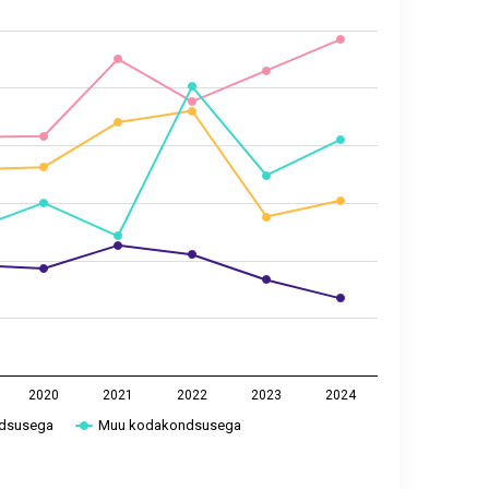
2024
2020
2021
2022
2023
2024
dsusega
Muu kodakondsusega