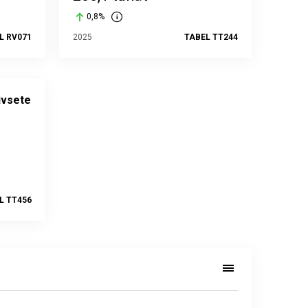
0,8%
L RV071
2025
TABEL TT244
ivsete
L TT456