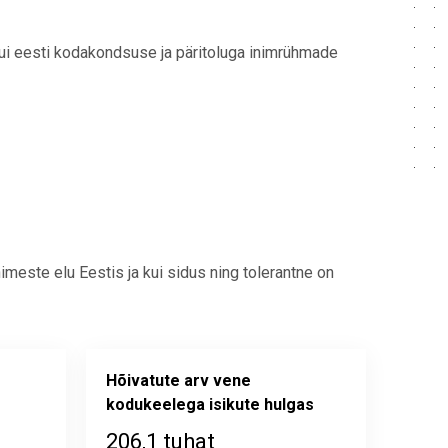
ui eesti kodakondsuse ja päritoluga inimrühmade
nimeste elu Eestis ja kui sidus ning tolerantne on
Hõivatute arv vene
kodukeelega isikute hulgas
206,1 tuhat