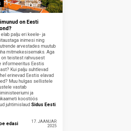
S
õimunud on Eesti
kond?
elab palju eri keele- ja
ritaustaga inimesi ning
kutrende arvestades muutub
 üha mitmekesisemaks. Aga
e on teistest rahvusest
e informeeritus Eestis
ast? Kui palju suhtlevad
el erinevad Eestis elavad
ed? Muu hulgas sellistele
stele vastab
riministeeriumi ja
tikaameti koostöös
ud juhtimislaud
Sidus Eesti
.
17. JAANUAR
oe edasi
2025