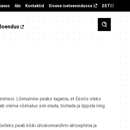
tavus
Abi
Kontaktid
Sisene iseteenindusse
EST
ENG
loendus
 inimesi. Lõimumine peaks tagama, et Eestis oleks
b olema võimalus siin elada, töötada ja õppida ning
elleks peab kõiki ühiskonnarühmi aktseptima ja