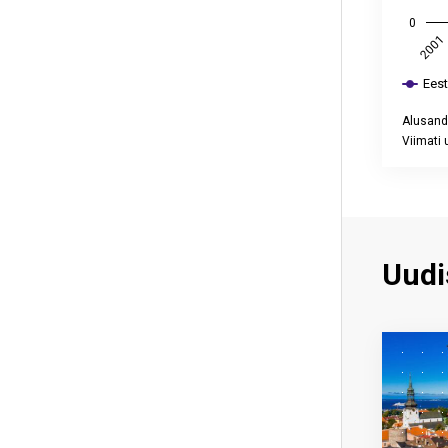
0
2001
Ees
Alusand
Viimati 
End of int
Uudi