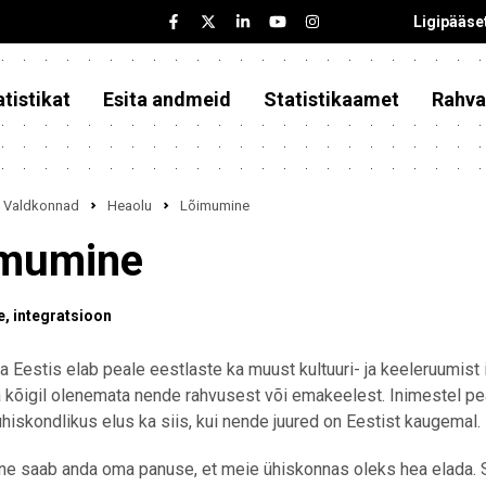
Ligipääse
tistikat
Esita andmeid
Statistikaamet
Rahva
Valdkonnad
Heaolu
Lõimumine
mumine
e
integratsioon
 Eestis elab peale eestlaste ka muust kultuuri- ja keeleruumist
 kõigil olenemata nende rahvusest või emakeelest. Inimestel pea
hiskondlikus elus ka siis, kui nende juured on Eestist kaugemal.
ne saab anda oma panuse, et meie ühiskonnas oleks hea elada. S