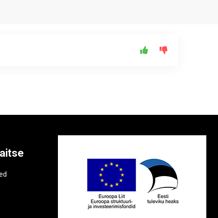
aitse
e
ted