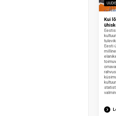
UUDI
Kui l
ühis
Eestis 
kultuu
tulevi
Eesti
millin
elanik
toimuv
omavah
rahvus
küsimu
kultuu
statis
valmin
L