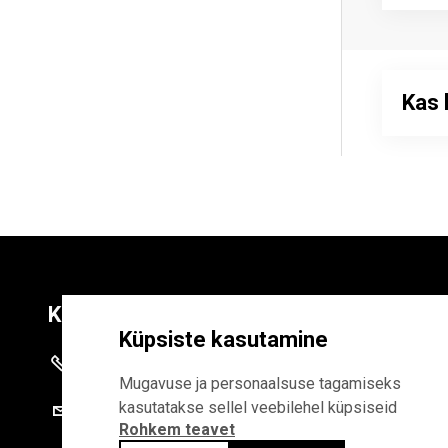
Kas 
Kontaktid
Liitu uudiskirja
Küpsiste kasutamine
+372 625 9300
E-POSTI AADR
Mugavuse ja personaalsuse tagamiseks
kasutatakse sellel veebilehel küpsiseid
stat@stat.ee
Rohkem teavet
Liitudes uudiskirjaga, n