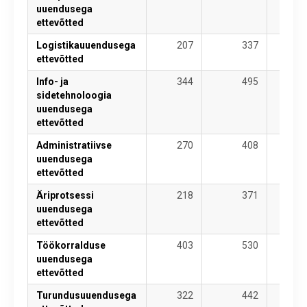
uuendusega
ettevõtted
Logistikauuendusega
207
337
544
ettevõtted
Info- ja
344
495
840
sidetehnoloogia
uuendusega
ettevõtted
Administratiivse
270
408
678
uuendusega
ettevõtted
Äriprotsessi
218
371
589
uuendusega
ettevõtted
Töökorralduse
403
530
933
uuendusega
ettevõtted
Turundusuuendusega
322
442
764