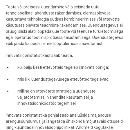
Toote või protsessi uuendamine võib seisneda uute
tehnoloogiliste lahenduste rakendamises, olemasoleva ja
kasutatava tehnoloogia uudses kombineerimises või ettevõtte
käsutuses olevate teadmiste rakendamises. Uuendustegevus ei
pruugi siiski alati lõppeda uue toote või teenuse turuletoomisega
ega lõpetatud tootmisprotsessi täiustamisega. Uuendustegevus
võib jääda ka pooleli enne lõpptulemuse saavutamist.
Innovatsioonistatistikast saab teada,
kui palju Eesti ettevõtteid tegeleb innovatsiooniga;
mis liiki uuendustegevusega ettevõtted tegelevad;
milline on ettevõtete strateegia uuenduste
väljatöötamisel, vahendite kasutamisel ja
innovatsioonikoostöö tegemisel.
Innovatsioonistatistika põhjal saab analüüsida majanduse
arengusuundumusi ja langetada ühiskonda mõjutavaid otsuseid
ning kujundada innovatsioonipoliitikat. Andmeid kogutakse