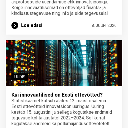
äriprotsesside uuendamise ehk innovatsiooniga.
Kõige innovaatilisemad on ettevõtjad finants- ja
kindlustustegevuse ning info ja side tegevusalal.
Loe edasi
8. JUUNI 2026
UUDIS
Kui innovaatilised on Eesti ettevõtted?
Statistikaamet kutsub alates 12. maist osalema
Eesti ettevõtteid innovatsiooniuuringus. Uuring
kestab 15. augustini ja sellega kogutakse andmeid
tegevuse kohta aastatel 2022–2024. Sel korral
kogutakse andmeid ka põllumajandusettevõtetelt.