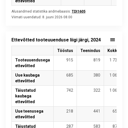
ettevõtted
Alusandmed statistika andmebaasis:
TDI1605
Viimati uuendatud:
8. juuni 2026 08.00
Ettevõtted tooteuuenduse liigi järgi, 2024
Tööstus
Teenindus
Kokku
Tooteuuendusega
915
819
1 734
ettevõtted
Uue kaubaga
685
380
1 065
ettevõtted
Täiustatud
742
322
1 063
kaubaga
ettevõtted
Uue teenusega
218
441
659
ettevõtted
Täiustatud
287
583
870