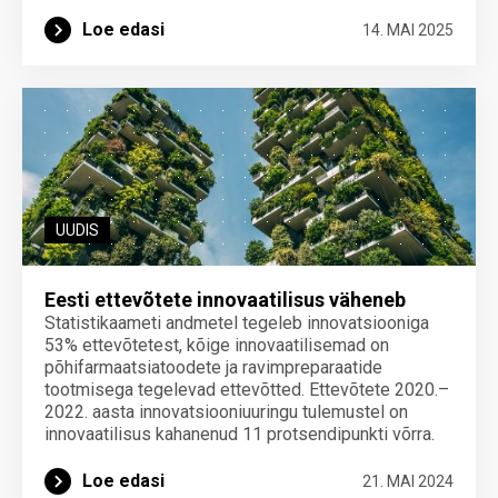
Loe edasi
14. MAI 2025
UUDIS
Eesti ettevõtete innovaatilisus väheneb
Statistikaameti andmetel tegeleb innovatsiooniga
53% ettevõtetest, kõige innovaatilisemad on
põhifarmaatsiatoodete ja ravimpreparaatide
tootmisega tegelevad ettevõtted. Ettevõtete 2020.–
2022. aasta innovatsiooniuuringu tulemustel on
innovaatilisus kahanenud 11 protsendipunkti võrra.
Loe edasi
21. MAI 2024