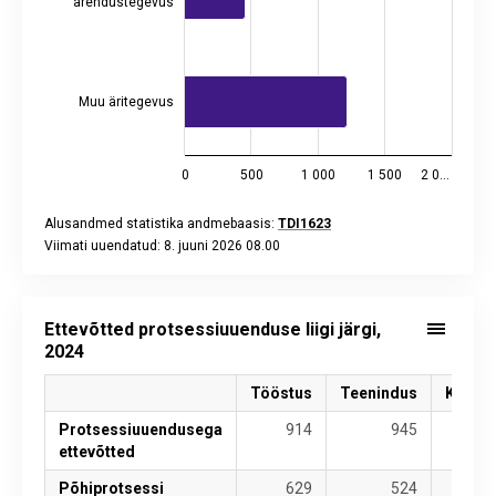
arendustegevus
Muu äritegevus
0
500
1 000
1 500
2 0…
Alusandmed statistika andmebaasis:
TDI1623
Viimati uuendatud: 8. juuni 2026 08.00
End of interactive chart.
Ettevõtted protsessiuuenduse liigi järgi,
2024
Tööstus
Teenindus
Kokku
Protsessiuuendusega
914
945
1 859
ettevõtted
Põhiprotsessi
629
524
1 152