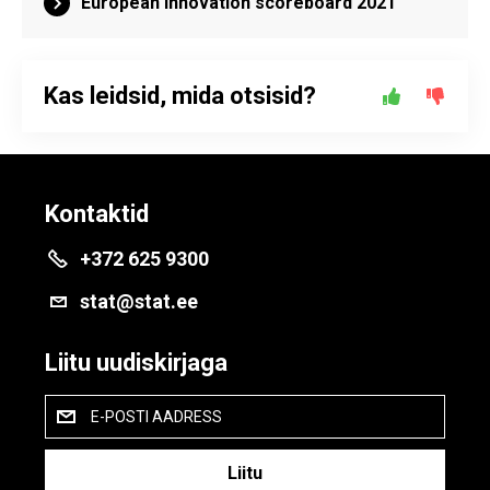
European innovation scoreboard 2021
Kas leidsid, mida otsisid?
Kontaktid
+372 625 9300
stat@stat.ee
Liitu uudiskirjaga
E-POSTI AADRESS