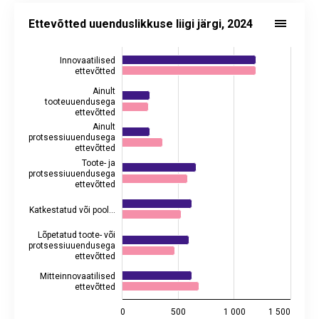
Ettevõtted uuenduslikkuse liigi järgi, 2024
Bar chart with 2 data series.
Ettevõtted uuenduslikkuse liigi järgi, 2024
Alusandmed statistika andmebaasis:
TDI1601
Viimati uuendatud: 8. juuni 2026 08.00
Innovaatilised
View as data table, Ettevõtted uuenduslikkuse liigi järgi, 20
ettevõtted
The chart has 1 X axis displaying categories.
Ainult
The chart has 2 Y axes displaying values, and values.
tooteuuendusega
ettevõtted
Ainult
protsessiuuendusega
ettevõtted
Toote- ja
protsessiuuendusega
ettevõtted
Katkestatud või pool…
Lõpetatud toote- või
protsessiuuendusega
ettevõtted
Mitteinnovaatilised
ettevõtted
0
500
1 000
1 500