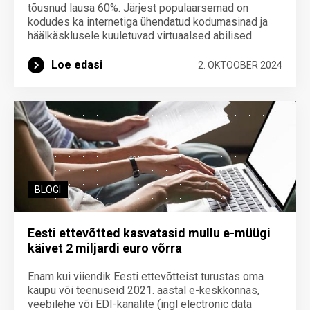
tõusnud lausa 60%. Järjest populaarsemad on
kodudes ka internetiga ühendatud kodumasinad ja
häälkäsklusele kuuletuvad virtuaalsed abilised.
Loe edasi
2. OKTOOBER 2024
BLOGI
Eesti ettevõtted kasvatasid mullu e-müügi
käivet 2 miljardi euro võrra
Enam kui viiendik Eesti ettevõtteist turustas oma
kaupu või teenuseid 2021. aastal e-keskkonnas,
veebilehe või EDI-kanalite (ingl electronic data