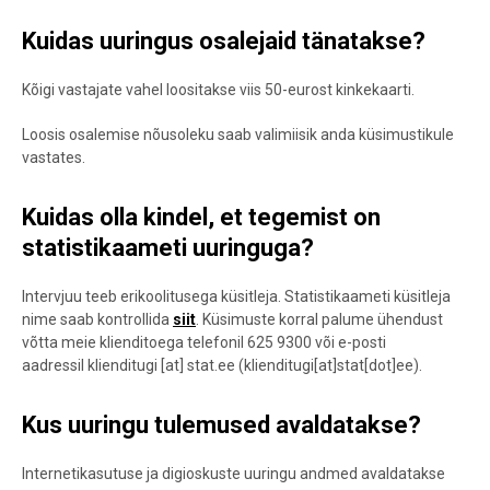
Kuidas uuringus osalejaid tänatakse?
Kõigi vastajate vahel loositakse viis 50-eurost kinkekaarti.
Loosis osalemise nõusoleku saab valimiisik anda küsimustikule
vastates.
Kuidas olla kindel, et tegemist on
statistikaameti uuringuga?
Intervjuu teeb erikoolitusega küsitleja. Statistikaameti küsitleja
nime saab kontrollida
siit
. Küsimuste korral palume ühendust
võtta meie klienditoega telefonil 625 9300 või e-posti
aadressil
klienditugi
[at]
stat.ee
(klienditugi[at]stat[dot]ee)
.
Kus uuringu tulemused avaldatakse?
Internetikasutuse ja digioskuste uuringu andmed avaldatakse