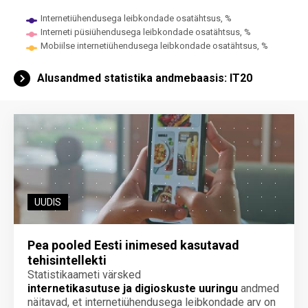
Internetiühendusega leibkondade osatähtsus, %
Interneti püsiühendusega leibkondade osatähtsus, %
Mobiilse internetiühendusega leibkondade osatähtsus, %
End of interactive chart.
Alusandmed statistika andmebaasis: IT20
UUDIS
Pea pooled Eesti inimesed kasutavad
tehisintellekti
Statistikaameti värsked
internetikasutuse ja digioskuste uuringu
andmed
näitavad, et internetiühendusega leibkondade arv on