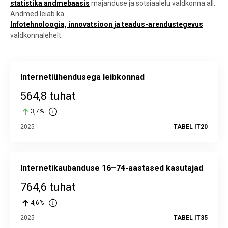
statistika andmebaasis
majanduse ja sotsiaalelu valdkonna all.
Andmed leiab ka
Infotehnoloogia, innovatsioon ja teadus-arendustegevus
valdkonnalehelt.
Internetiühendusega leibkonnad
564,8 tuhat
3,7%
2025
TABEL IT20
Internetikaubanduse 16–74-aastased kasutajad
764,6 tuhat
4,6%
2025
TABEL IT35