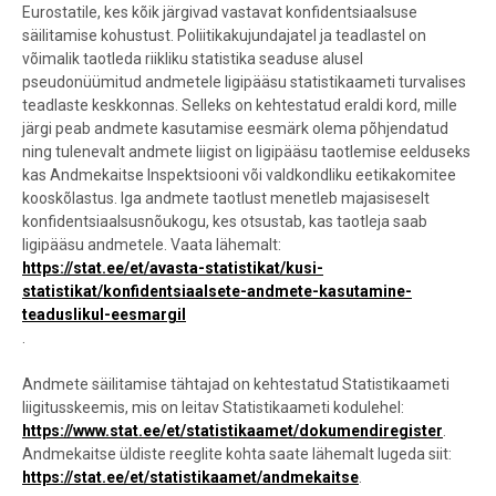
Eurostatile, kes kõik järgivad vastavat konfidentsiaalsuse
säilitamise kohustust. Poliitikakujundajatel ja teadlastel on
võimalik taotleda riikliku statistika seaduse alusel
pseudonüümitud andmetele ligipääsu statistikaameti turvalises
teadlaste keskkonnas. Selleks on kehtestatud eraldi kord, mille
järgi peab andmete kasutamise eesmärk olema põhjendatud
ning tulenevalt andmete liigist on ligipääsu taotlemise eelduseks
kas Andmekaitse Inspektsiooni või valdkondliku eetikakomitee
kooskõlastus. Iga andmete taotlust menetleb majasiseselt
konfidentsiaalsusnõukogu, kes otsustab, kas taotleja saab
ligipääsu andmetele. Vaata lähemalt:
https://stat.ee/et/avasta-statistikat/kusi-
statistikat/konfidentsiaalsete-andmete-kasutamine-
teaduslikul-eesmargil
.
Andmete säilitamise tähtajad on kehtestatud Statistikaameti
liigitusskeemis, mis on leitav Statistikaameti kodulehel:
https://www.stat.ee/et/statistikaamet/dokumendiregister
.
Andmekaitse üldiste reeglite kohta saate lähemalt lugeda siit:
https://stat.ee/et/statistikaamet/andmekaitse
.