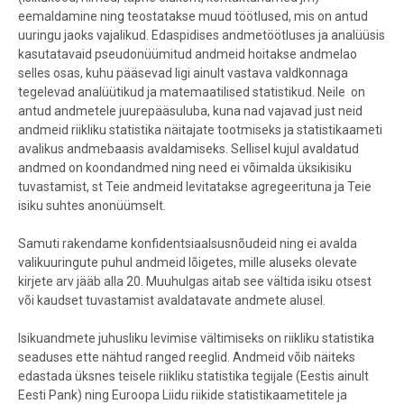
eemaldamine ning teostatakse muud töötlused, mis on antud
uuringu jaoks vajalikud. Edaspidises andmetöötluses ja analüüsis
kasutatavaid pseudonüümitud andmeid hoitakse andmelao
selles osas, kuhu pääsevad ligi ainult vastava valdkonnaga
tegelevad analüütikud ja matemaatilised statistikud. Neile on
antud andmetele juurepääsuluba, kuna nad vajavad just neid
andmeid riikliku statistika näitajate tootmiseks ja statistikaameti
avalikus andmebaasis avaldamiseks. Sellisel kujul avaldatud
andmed on koondandmed ning need ei võimalda üksikisiku
tuvastamist, st Teie andmeid levitatakse agregeerituna ja Teie
isiku suhtes anonüümselt.
Samuti rakendame konfidentsiaalsusnõudeid ning ei avalda
valikuuringute puhul andmeid lõigetes, mille aluseks olevate
kirjete arv jääb alla 20. Muuhulgas aitab see vältida isiku otsest
või kaudset tuvastamist avaldatavate andmete alusel.
Isikuandmete juhusliku levimise vältimiseks on riikliku statistika
seaduses ette nähtud ranged reeglid. Andmeid võib näiteks
edastada üksnes teisele riikliku statistika tegijale (Eestis ainult
Eesti Pank) ning Euroopa Liidu riikide statistikaametitele ja