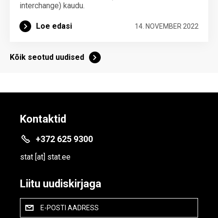
interchange) kaudu.
Loe edasi
14. NOVEMBER 2022
Kõik seotud uudised
Kontaktid
+372 625 9300
stat
[at]
stat.ee
Liitu uudiskirjaga
E-POSTI AADRESS