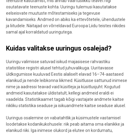
teenuste kasutamist, mis annab väärtuslikku teavet riigi
osutatavate teenuste kohta. Uuringu tulemusi kasutatakse
eelseisvate muutuste mõtestamiseks ja tegevuse
kavandamiseks. Andmed on abiks ka ettevõtetele, ühendustele
ja liitudele. Näitajad on võrreldavad Euroopa Liidu teistes riikides
samal ajal korraldatud uuringutega.
Kuidas valitakse uuringus osalejad?
Uuringu valimisse satuvad isikud majasisese rahvastiku
statistilise registri alusel tehtud juhuvalikuga. Uuritavasse
üldkogumisse kuuluvad Eestis alaliselt elavad 16–74-aastased
elanikud ja nende leibkonna liikmed. Küsitlusse sattunud inimese
nime ja aadressi teavad vaid küsitleja ja küsitlusjuht. Kogutud
andmeid kasutatakse üldistatult, kellegi andmeid eraldi ei
vaadelda. Statistikaamet tagab kõigi vastajate andmete kaitse
riikliku statistika seaduse ja isikuandmete kaitse seaduse alusel.
Uuringus osalemine on vabatahtlik ja küsimustele vastamisel
loodetakse kodanikukohusele: riik peab aitama oma elanikke ja
elanikud riiki. Iga inimese olukord ja elutee on kordumatu,