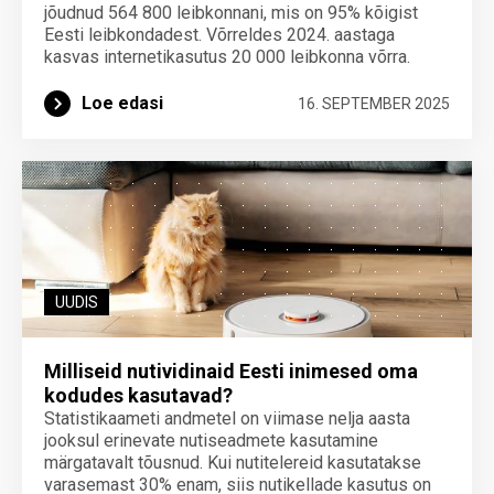
jõudnud 564 800 leibkonnani, mis on 95% kõigist
Eesti leibkondadest. Võrreldes 2024. aastaga
kasvas internetikasutus 20 000 leibkonna võrra.
Loe edasi
16. SEPTEMBER 2025
UUDIS
Milliseid nutividinaid Eesti inimesed oma
kodudes kasutavad?
Statistikaameti andmetel on viimase nelja aasta
jooksul erinevate nutiseadmete kasutamine
märgatavalt tõusnud. Kui nutitelereid kasutatakse
varasemast 30% enam, siis nutikellade kasutus on