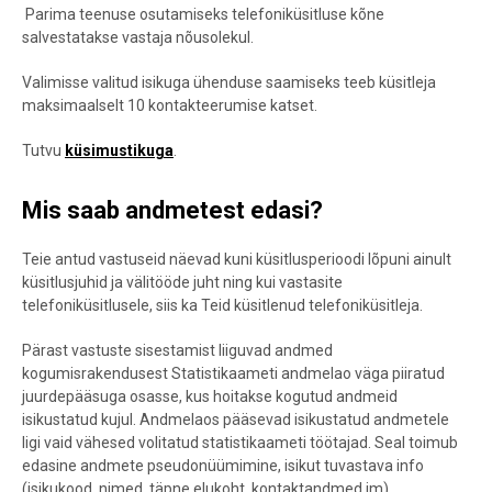
Parima teenuse osutamiseks telefoniküsitluse kõne
salvestatakse vastaja nõusolekul.
Valimisse valitud isikuga ühenduse saamiseks teeb küsitleja
maksimaalselt 10 kontakteerumise katset.
Tutvu
küsimustikuga
.
Mis saab andmetest edasi?
Teie antud vastuseid näevad kuni küsitlusperioodi lõpuni ainult
küsitlusjuhid ja välitööde juht ning kui vastasite
telefoniküsitlusele, siis ka Teid küsitlenud telefoniküsitleja.
Pärast vastuste sisestamist liiguvad andmed
kogumisrakendusest Statistikaameti andmelao väga piiratud
juurdepääsuga osasse, kus hoitakse kogutud andmeid
isikustatud kujul. Andmelaos pääsevad isikustatud andmetele
ligi vaid vähesed volitatud statistikaameti töötajad. Seal toimub
edasine andmete pseudonüümimine, isikut tuvastava info
(isikukood, nimed, täpne elukoht, kontaktandmed jm)