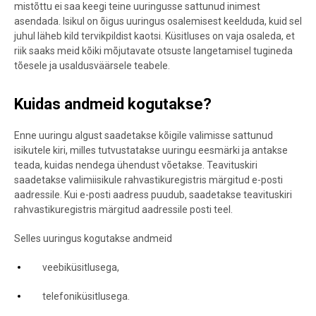
mistõttu ei saa keegi teine uuringusse sattunud inimest
asendada. Isikul on õigus uuringus osalemisest keelduda, kuid sel
juhul läheb kild tervikpildist kaotsi. Küsitluses on vaja osaleda, et
riik saaks meid kõiki mõjutavate otsuste langetamisel tugineda
tõesele ja usaldusväärsele teabele.
Kuidas andmeid kogutakse?
Enne uuringu algust saadetakse kõigile valimisse sattunud
isikutele kiri, milles tutvustatakse uuringu eesmärki ja antakse
teada, kuidas nendega ühendust võetakse. Teavituskiri
saadetakse valimiisikule rahvastikuregistris märgitud e-posti
aadressile. Kui e-posti aadress puudub, saadetakse teavituskiri
rahvastikuregistris märgitud aadressile posti teel.
Selles uuringus kogutakse andmeid
veebiküsitlusega,
telefoniküsitlusega.