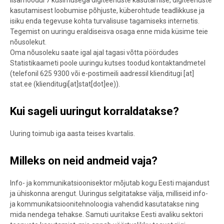
lisamoodul 7 küsimusega digiteenuste kasutamise, digiteenuste
kasutamisest loobumise põhjuste, küberohtude teadlikkuse ja
isiku enda tegevuse kohta turvalisuse tagamiseks internetis.
Tegemist on uuringu eraldiseisva osaga enne mida küsime teie
nõusolekut.
Oma nõusoleku saate igal ajal tagasi võtta pöördudes
Statistikaameti poole uuringu kutses toodud kontaktandmetel
(telefonil 625 9300 või e-postimeili aadressil
klienditugi
[at]
stat.ee
(
klienditugi[at]stat[dot]ee
)
).
Kui sageli uuringut korraldatakse?
Uuring toimub iga aasta teises kvartalis.
Milleks on neid andmeid vaja?
Info- ja kommunikatsioonisektor mõjutab kogu Eesti majandust
ja ühiskonna arengut. Uuringus selgitatakse välja, milliseid info-
ja kommunikatsioonitehnoloogia vahendid kasutatakse ning
mida nendega tehakse. Samuti uuritakse Eesti avaliku sektori