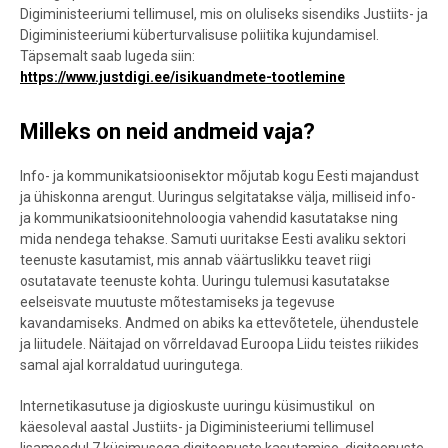
Digiministeeriumi tellimusel, mis on oluliseks sisendiks Justiits- ja
Digiministeeriumi küberturvalisuse poliitika kujundamisel.
Täpsemalt saab lugeda siin:
https://www.justdigi.ee/isikuandmete-tootlemine
Milleks on neid andmeid vaja?
Info- ja kommunikatsioonisektor mõjutab kogu Eesti majandust
ja ühiskonna arengut. Uuringus selgitatakse välja, milliseid info-
ja kommunikatsioonitehnoloogia vahendid kasutatakse ning
mida nendega tehakse. Samuti uuritakse Eesti avaliku sektori
teenuste kasutamist, mis annab väärtuslikku teavet riigi
osutatavate teenuste kohta. Uuringu tulemusi kasutatakse
eelseisvate muutuste mõtestamiseks ja tegevuse
kavandamiseks. Andmed on abiks ka ettevõtetele, ühendustele
ja liitudele. Näitajad on võrreldavad Euroopa Liidu teistes riikides
samal ajal korraldatud uuringutega.
Internetikasutuse ja digioskuste uuringu küsimustikul on
käesoleval aastal Justiits- ja Digiministeeriumi tellimusel