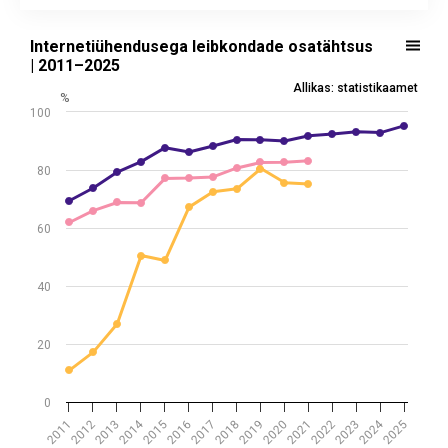
Internetiühendusega leibkondade osatähtsus | 2011–2025
Internetiühendusega leibkondade osatähtsus
Line chart with 3 lines.
| 2011–2025
Allikas: statistikaamet
Allikas: statistikaamet
View as data table, Internetiühendusega leibkondade osat
%
100
The chart has 1 X axis displaying Time. Data ranges from 20
The chart has 1 Y axis displaying %. Data ranges from 10.9 to 
80
60
40
20
0
2024
2014
2016
2013
2021
2018
2015
2023
2020
2012
2025
2017
2022
2011
2019