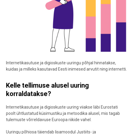
Internetikasutuse ja digioskuste uuringu põhjal hinnatakse,
kuidas ja milleks kasutavad Eesti inimesed arvutit ning internetti.
Kelle tellimuse alusel uuring
korraldatakse?
Internetikasutuse ja digioskuste uuring viiakse läbi Eurostati
poolt ühtlustatud küsimustiku ja metoodika alusel, mis tagab
tulemuste võrreldavuse Euroopa riikide vahel.
Uuringu põhiosa täiendab lisamoodul Justiits- ja