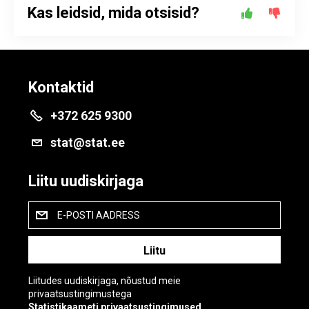
Kas leidsid, mida otsisid?
Kontaktid
+372 625 9300
stat@stat.ee
Liitu uudiskirjaga
E-POSTI AADRESS
Liitudes uudiskirjaga, nõustud meie
privaatsustingimustega
Statistikaameti privaatsustingimused