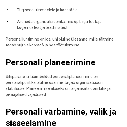
Tugineda üksmeelele ja koostööle.
Areneda organisatsiooniks, mis õpib iga töötaja
kogemustest ja teadmistest.
Personalijuhtimine on iga juhi oluline ülesanne, mille täitmine
tagab sujuva koostöö ja hea töötulemuse.
Personali planeerimine
Sihipärane ja läbimõeldud personaliplaneerimine on
personalipoliitika oluline osa, mis tagab organisatsiooni
stabiilsuse. Planeerimise aluseks on organisatsiooni lühi- ja
pikaajalised vajadused.
Personali värbamine, valik ja
sisseelamine