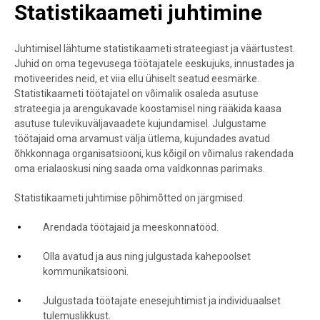
Statistikaameti juhtimine
Juhtimisel lähtume statistikaameti strateegiast ja väärtustest.
Juhid on oma tegevusega töötajatele eeskujuks, innustades ja
motiveerides neid, et viia ellu ühiselt seatud eesmärke.
Statistikaameti töötajatel on võimalik osaleda asutuse
strateegia ja arengukavade koostamisel ning rääkida kaasa
asutuse tulevikuväljavaadete kujundamisel. Julgustame
töötajaid oma arvamust välja ütlema, kujundades avatud
õhkkonnaga organisatsiooni, kus kõigil on võimalus rakendada
oma erialaoskusi ning saada oma valdkonnas parimaks.
Statistikaameti juhtimise põhimõtted on järgmised.
Arendada töötajaid ja meeskonnatööd.
Olla avatud ja aus ning julgustada kahepoolset
kommunikatsiooni.
Julgustada töötajate enesejuhtimist ja individuaalset
tulemuslikkust.