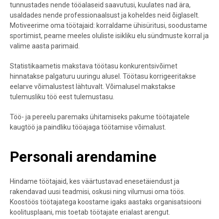
tunnustades nende tööalaseid saavutusi, kuulates nad ära,
usaldades nende professionaalsust ja koheldes neid õiglaselt.
Motiveerime oma töötajaid: korraldame ühisüritusi, soodustame
sportimist, peame meeles oluliste isikliku elu sündmuste korral ja
valime aasta parimaid.
Statistikaametis makstava töötasu konkurentsivõimet
hinnatakse palgaturu uuringu alusel. Töötasu korrigeeritakse
eelarve võimalustest lähtuvalt. Võimalusel makstakse
tulemusliku töö eest tulemustasu.
Töö- ja pereelu paremaks ühitamiseks pakume töötajatele
kaugtöö ja paindliku tööajaga töötamise võimalust.
Personali arendamine
Hindame töötajaid, kes väärtustavad enesetäiendust ja
rakendavad uusi teadmisi, oskusi ning vilumusi oma töös.
Koostöös töötajatega koostame igaks aastaks organisatsiooni
koolitusplaani, mis toetab töötajate erialast arengut.