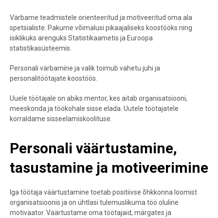
Värbame teadmistele orienteeritud ja motiveeritud oma ala
spetsialiste. Pakume võimalusi pikaajaliseks koostööks ning
isiklikuks arenguks Statistikaametis ja Euroopa
statistikasüsteemis.
Personali värbamine ja valik toimub vahetu juhi ja
personalitöötajate koostöös.
Uuele töötajale on abiks mentor, kes aitab organisatsiooni,
meeskonda ja töökohale sisse elada. Uutele töötajatele
korraldame sisseelamiskoolituse.
Personali väärtustamine,
tasustamine ja motiveerimine
Iga töötaja väärtustamine toetab positiivse õhkkonna loomist
organisatsioonis ja on ühtlasi tulemuslikuma töö oluline
motivaator. Väärtustame oma töötajaid, märgates ja