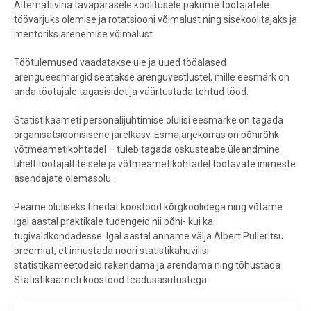
Alternatiivina tavapärasele koolitusele pakume töötajatele
töövarjuks olemise ja rotatsiooni võimalust ning sisekoolitajaks ja
mentoriks arenemise võimalust.
Töötulemused vaadatakse üle ja uued tööalased
arengueesmärgid seatakse arenguvestlustel, mille eesmärk on
anda töötajale tagasisidet ja väärtustada tehtud tööd.
Statistikaameti personalijuhtimise olulisi eesmärke on tagada
organisatsioonisisene järelkasv. Esmajärjekorras on põhirõhk
võtmeametikohtadel – tuleb tagada oskusteabe üleandmine
ühelt töötajalt teisele ja võtmeametikohtadel töötavate inimeste
asendajate olemasolu.
Peame oluliseks tihedat koostööd kõrgkoolidega ning võtame
igal aastal praktikale tudengeid nii põhi- kui ka
tugivaldkondadesse. Igal aastal anname välja Albert Pulleritsu
preemiat, et innustada noori statistikahuvilisi
statistikameetodeid rakendama ja arendama ning tõhustada
Statistikaameti koostööd teadusasutustega.