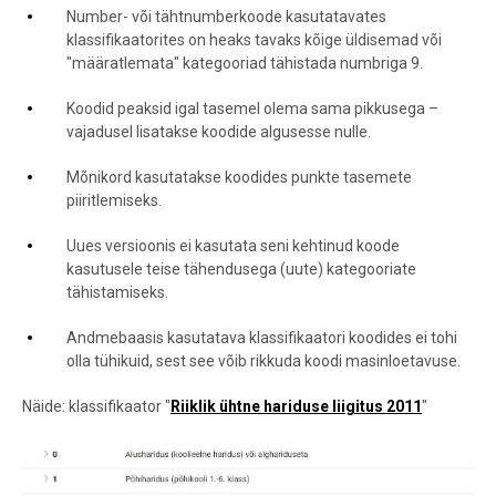
Number- või tähtnumberkoode kasutatavates
klassifikaatorites on heaks tavaks kõige üldisemad või
"määratlemata" kategooriad tähistada numbriga 9.
Koodid peaksid igal tasemel olema sama pikkusega –
vajadusel lisatakse koodide algusesse nulle.
Mõnikord kasutatakse koodides punkte tasemete
piiritlemiseks.
Uues versioonis ei kasutata seni kehtinud koode
kasutusele teise tähendusega (uute) kategooriate
tähistamiseks.
Andmebaasis kasutatava klassifikaatori koodides ei tohi
olla tühikuid, sest see võib rikkuda koodi masinloetavuse.
Näide: klassifikaator "
Riiklik ühtne hariduse liigitus 2011
"