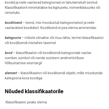
koodid ja neile vastavad kategooriad on lahutamatult seotud.
Klassifikaatorit nimetatakse ka liigituseks, nomenklatuuriks või
nimistuks.
koodiloend
– loend, mis moodustub kategooriatest ja neile
vastavatest koodidest. Koodiloend ei pea olema ammendav.
kategooria
– mõiste sõnaline või muu tähis, termin klassifikaatori
või koodiloendi mistahes tasemel
kood
– klassifikaatori või koodiloendi kategooriale vastav
number, sümbol või nende süsteem andmetöötluse
hõlbustamise eesmärgil
element
– klassifikaatori või koodiloendi objekt, mille moodustab
kategooria koos koodiga
Nõuded klassifikaatorile
Klassifikaator peaks olema: