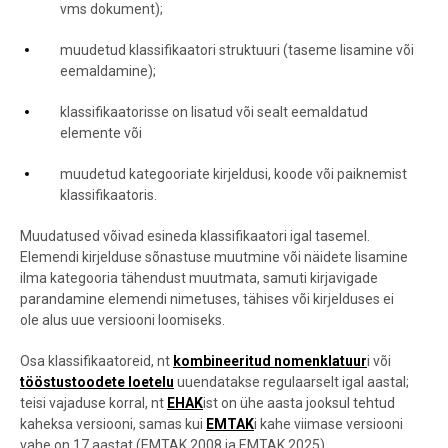
vms dokument);
muudetud klassifikaatori struktuuri (taseme lisamine või
eemaldamine);
klassifikaatorisse on lisatud või sealt eemaldatud
elemente või
muudetud kategooriate kirjeldusi, koode või paiknemist
klassifikaatoris.
Muudatused võivad esineda klassifikaatori igal tasemel.
Elemendi kirjelduse sõnastuse muutmine või näidete lisamine
ilma kategooria tähendust muutmata, samuti kirjavigade
parandamine elemendi nimetuses, tähises või kirjelduses ei
ole alus uue versiooni loomiseks.
Osa klassifikaatoreid, nt
kombineeritud nomenklatuur
i või
tööstustoodete loetelu
uuendatakse regulaarselt igal aastal;
teisi vajaduse korral, nt
EHAK
ist on ühe aasta jooksul tehtud
kaheksa versiooni, samas kui
EMTAK
i kahe viimase versiooni
vahe on 17 aastat (EMTAK 2008 ja EMTAK 2025).