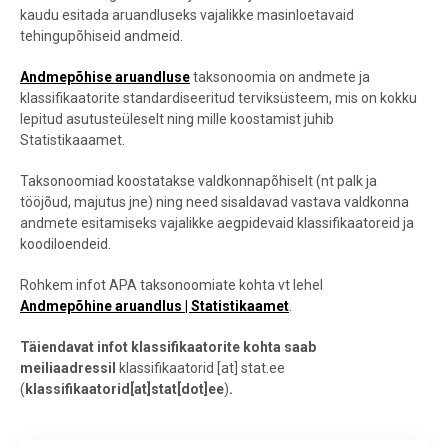
kaudu esitada aruandluseks vajalikke masinloetavaid
tehingupõhiseid andmeid.
Andmepõhise aruandluse
taksonoomia on andmete ja
klassifikaatorite standardiseeritud terviksüsteem, mis on kokku
lepitud asutusteüleselt ning mille koostamist juhib
Statistikaaamet.
Taksonoomiad koostatakse valdkonnapõhiselt (nt palk ja
tööjõud, majutus jne) ning need sisaldavad vastava valdkonna
andmete esitamiseks vajalikke aegpidevaid klassifikaatoreid ja
koodiloendeid.
Rohkem infot APA taksonoomiate kohta vt lehel
Andmepõhine aruandlus | Statistikaamet
.
Täiendavat infot klassifikaatorite kohta saab
meiliaadressil
klassifikaatorid
[at]
stat.ee
(
klassifikaatorid[at]stat[dot]ee
)
.