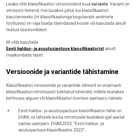
Lisaks võib klassifikaatori versioonidest luua
variante
. Variant on
versiooni teisend, mis luuakse juhul, kui klassifikaatori
kasutamiseks (nt klassifikaatoriga kogutavate andmete
töötluses) on vaja lisada täiendavaid koode või kasutada ainult
teatud osa koodidest.
Nt võib kasutada
Eesti haldus- ja asustusjaotuse klassifikaatorist
ainult
maakondade taset.
Versioonide ja variantide tähistamine
Klassifikaatori versioonide ja variantide tähised on enamasti
klassifikaatori nimetusest tuletatud lühendid, millele lisatakse
kehtivuse alguse või klassifikaatori loomise aastaarv, näiteks
Eesti haldus- ja asustusjaotuse klassifikaatori tähis on
EHAK; nii tähisele kui ka nimetusele lisatakse igal aastal
vastav aastaarv: EHAK2023, "Eesti haldus- ja
asutusjaotuse klassifikaator 2023";