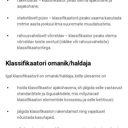
rakendatav – klassifikaator peab olema ajakohane ja
asjakohane;
statistiliselt püsiv – klassifikaatorit peaks saama kasutada
mitme aasta jooksul ilma suuremate muudatusteta;
rahvusvaheliselt võrreldav – klassifikaator peaks olema
võrreldav teiste seotud (riiklike või rahvusvaheliste)
klassifikaatoritega.
Klassifikaatori omanik/haldaja
Igal klassifikaatoril on omanik/haldaja, kelle ülesanne on
hoida klassifikaator ajakohasena, sh jälgida selle vastavust
standarditele ja õigusaktidele, mis mõjutavad
klassifikaatori elementide koosseisu ja selle kehtivust;
jälgida klassifikaatori rakendamist ning vajadusel
nõustada kasutajaid;