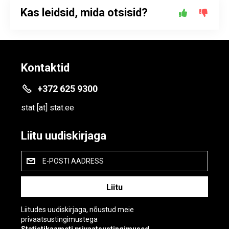
Kas leidsid, mida otsisid?
Kontaktid
+372 625 9300
stat
[at]
stat.ee
Liitu uudiskirjaga
E-POSTI AADRESS
Liitudes uudiskirjaga, nõustud meie
privaatsustingimustega