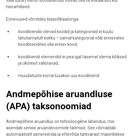
väärtuste) loend. Koodiloendid võivad olla nii lineaarsed kui
hierarhilised.
Erinevused võrreldes klassifikaatoriga:
koodiloendis olevad koodid ja kategooriad ei kuulu
lahutamatult kokku – samal kategoorial võib erinevates
koodiloendites olla erinev kood;
koodiloendi elemendid ei pea igal tasemel olema kõiksed
ja üksteist välistavad;
muudatuste korral luuakse uus koodiloend.
Andmepõhise aruandluse
(APA) taksonoomiad
Andmepõhine aruandlus on tehnoloogiline lahendus, mis
asendab senise aruandevormide täitmise. See võimaldab
automaatselt genereerida ja ettevõtja tarkvarast masinliidese