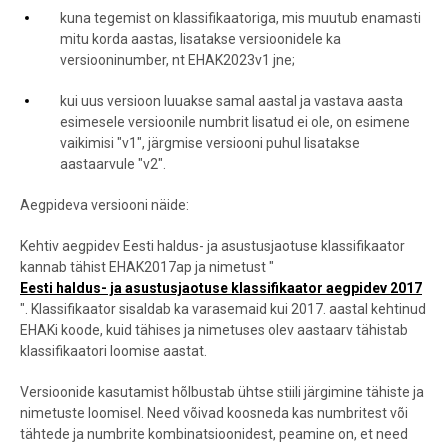
kuna tegemist on klassifikaatoriga, mis muutub enamasti
mitu korda aastas, lisatakse versioonidele ka
versiooninumber, nt EHAK2023v1 jne;
kui uus versioon luuakse samal aastal ja vastava aasta
esimesele versioonile numbrit lisatud ei ole, on esimene
vaikimisi "v1", järgmise versiooni puhul lisatakse
aastaarvule "v2".
Aegpideva versiooni näide:
Kehtiv aegpidev Eesti haldus- ja asustusjaotuse klassifikaator
kannab tähist EHAK2017ap ja nimetust "
Eesti haldus- ja asustusjaotuse klassifikaator aegpidev 2017
". Klassifikaator sisaldab ka varasemaid kui 2017. aastal kehtinud
EHAKi koode, kuid tähises ja nimetuses olev aastaarv tähistab
klassifikaatori loomise aastat.
Versioonide kasutamist hõlbustab ühtse stiili järgimine tähiste ja
nimetuste loomisel. Need võivad koosneda kas numbritest või
tähtede ja numbrite kombinatsioonidest, peamine on, et need