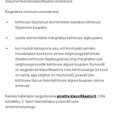
dokumenteerida klassifikaatori kirjelduses.
Aegpideva versiooni uuendamine:
kehtivuse lõpetanud elementidele lisatakse kehtivuse
lõppemise kuupäev,
uutele elementidele märgitakse kehtivuse algkuupäev,
kui muutub kategooria sisu, ent kood jääb samaks,
muudetakse kood koos senise selgitusega kehtetuks
(lisades kehtivuse lõppkuupäeva) ning märgitakse uue
selgitusega koodile kehtivuse alguse kuupäev. Kui koodil
on aegpidevas klassifikaatoris mitu kehtivusaega (st kood
on sama, aga selgitus on muutunud), peavad ühe
kehtivuse lõpu ja teise kehtivuse alguse kuupäev olema
erinevad.
Näiteks hallatakse aegpidevana
ametite klassifikaatorit
,
mille
kohalikku, 5. taset täiendatakse jooksvalt uute
ametinimetustega.