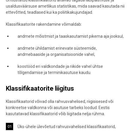
Ühtlustatud klassifikaatorid aitavad tagada läbipaistvuse ja
usaldusväärsuse ametlikus statistikas, mida saavad kasutada nii
ettevõtted, teadlased kui ka poliitikakujundajad.
Klassifikaatorite rakendamine võimaldab:
andmete mõistmist ja taaskasutamist pikema aja jooksul,
andmete ühildamist erinevate süsteemide,
andmebaaside ja organisatsioonide vahel,
koostööd eri valdkondade ja riikide vahel ühtse
tõlgendamise ja terminikasutuse kaudu.
Klassifikaatorite liigitus
Klassifikaatorid võivad olla rahvusvahelised, riigisisesed või
konkreetse valdkonna või asutuse tarbeks loodud. Eestis
kasutatavad klassifikaatorid võib liigitada nelja rühma.
Üks-ühele ülevõetud rahvusvahelised klassifikaatorid,