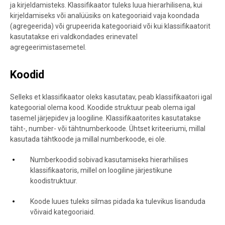
ja kirjeldamisteks. Klassifikaator tuleks luua hierarhilisena, kui
kirjeldamiseks või analüüsiks on kategooriaid vaja koondada
(agregeerida) või grupeerida kategooriaid või kui klassifikaatorit
kasutatakse eri valdkondades erinevatel
agregeerimistasemetel.
Koodid
Selleks et klassifikaator oleks kasutatav, peab klassifikaatori igal
kategoorial olema kood. Koodide struktuur peab olema igal
tasemel järjepidev ja loogiline. Klassifikaatorites kasutatakse
täht-, number- või tähtnumberkoode. Ühtset kriteeriumi, millal
kasutada tähtkoode ja millal numberkoode, ei ole.
Numberkoodid sobivad kasutamiseks hierarhilises
klassifikaatoris, millel on loogiline järjestikune
koodistruktuur.
Koode luues tuleks silmas pidada ka tulevikus lisanduda
võivaid kategooriaid.