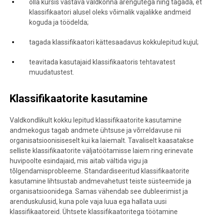
olla kursis vastava valdkonna arengutega ning tagada, et
klassifikaatori alusel oleks võimalik vajalikke andmeid
koguda ja töödelda;
tagada klassifikaatori kättesaadavus kokkulepitud kujul;
teavitada kasutajaid klassifikaatoris tehtavatest
muudatustest.
Klassifikaatorite kasutamine
Valdkondlikult kokku lepitud klassifikaatorite kasutamine
andmekogus tagab andmete ühtsuse ja võrreldavuse nii
organisatsioonisiseselt kui ka laiemalt. Tavaliselt kaasatakse
selliste klassifikaatorite väljatöötamisse laiem ring erinevate
huvipoolte esindajaid, mis aitab vältida vigu ja
tõlgendamisprobleeme. Standardiseeritud klassifikaatorite
kasutamine lihtsustab andmevahetust teiste süsteemide ja
organisatsioonidega. Samas vähendab see dubleerimist ja
arenduskulusid, kuna pole vaja luua ega hallata uusi
klassifikaatoreid. Ühtsete klassifikaatoritega töötamine