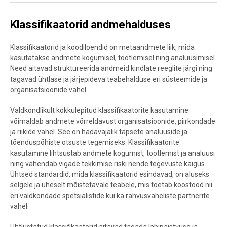
Klassifikaatorid andmehalduses
Klassifikaatorid ja koodiloendid on metaandmete liik, mida
kasutatakse andmete kogumisel, töötlemisel ning analüüsimisel.
Need aitavad struktureerida andmeid kindlate reeglite järgi ning
tagavad ühtlase ja järjepideva teabehalduse eri süsteemide ja
organisatsioonide vahel.
Valdkondlikult kokkulepitud klassifikaatorite kasutamine
võimaldab andmete võrreldavust organisatsioonide, piirkondade
ja riikide vahel. See on hädavajalik täpsete analüüside ja
tõenduspõhiste otsuste tegemiseks. Klassifikaatorite
kasutamine lihtsustab andmete kogumist, töötlemist ja analüüsi
ning vähendab vigade tekkimise riski nende tegevuste käigus.
Ühtsed standardid, mida klassifikaatorid esindavad, on aluseks
selgele ja üheselt mõistetavale teabele, mis toetab koostööd nii
eri valdkondade spetsialistide kui ka rahvusvaheliste partnerite
vahel.