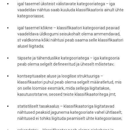
igal tasemel üksteist välistavate kategooriatega – iga
vaadeldav nähtus saab kuuluda klassifikaatoris ainult ühte
kategooriasse;
igal tasemel kõikne – klassifikaatori kategooriad peavad
vaadeldava üldkogumi seisukohalt olema ammendavad,
st valdkonna kõiki nähtusi peab saama selle klassifikaatori
alusel liigitada;
täpsete ja tähenduslike kategooriatega – iga kategooria
peab olema selgelt defineeritud ja üheselt mõistetav;
kontseptuaalse aluse ja loogilise struktuuriga –
klassifikaatori puhul peab olema selgelt määratletud, mis
on selle loomise eesmärk, mida sellega liigitatakse,
kasutusotstarve, seosed teiste klassifikaatoritega jmt;
statistiliselt tasakaalus – klassifikaatoriga liigitatavad
nähtused peaksid jagunema kategooriate vahel ühtlaselt;
nähtused ei tohiks liigituda peamiselt ühte kategooriasse;