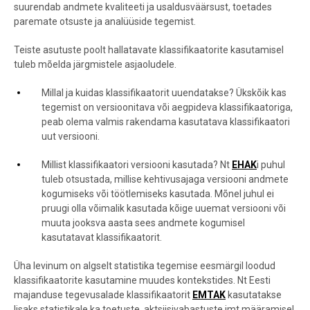
suurendab andmete kvaliteeti ja usaldusväärsust, toetades
paremate otsuste ja analüüside tegemist.
Teiste asutuste poolt hallatavate klassifikaatorite kasutamisel
tuleb mõelda järgmistele asjaoludele.
Millal ja kuidas klassifikaatorit uuendatakse? Ükskõik kas
tegemist on versioonitava või aegpideva klassifikaatoriga,
peab olema valmis rakendama kasutatava klassifikaatori
uut versiooni.
Millist klassifikaatori versiooni kasutada? Nt
EHAK
i puhul
tuleb otsustada, millise kehtivusajaga versiooni andmete
kogumiseks või töötlemiseks kasutada. Mõnel juhul ei
pruugi olla võimalik kasutada kõige uuemat versiooni või
muuta jooksva aasta sees andmete kogumisel
kasutatavat klassifikaatorit.
Üha levinum on algselt statistika tegemise eesmärgil loodud
klassifikaatorite kasutamine muudes kontekstides. Nt Eesti
majanduse tegevusalade klassifikaatorit
EMTAK
kasutatakse
lisaks statistikale ka toetuste, aktsiisivabastuste jmt määramisel.