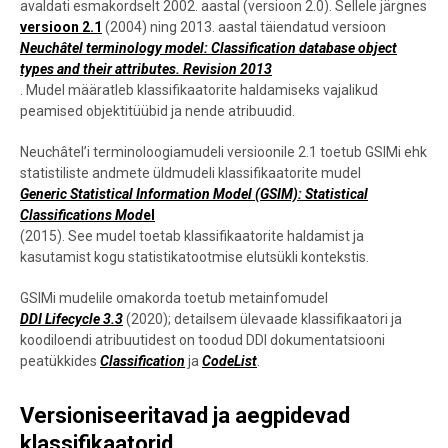
avaldati esmakordselt 2002. aastal (versioon 2.0). Sellele järgnes
versioon 2.1
(2004) ning 2013. aastal täiendatud versioon
Neuchâtel terminology model: Classification database object
types and their attributes. Revision 2013
. Mudel määratleb klassifikaatorite haldamiseks vajalikud
peamised objektitüübid ja nende atribuudid.
Neuchâtel’i terminoloogiamudeli versioonile 2.1 toetub GSIMi ehk
statistiliste andmete üldmudeli klassifikaatorite mudel
Generic Statistical Information Model (GSIM): Statistical
Classifications Mod
el
(2015). See mudel toetab klassifikaatorite haldamist ja
kasutamist kogu statistikatootmise elutsükli kontekstis.
GSIMi mudelile omakorda toetub metainfomudel
DDI Lifecycle 3.3
(2020); detailsem ülevaade klassifikaatori ja
koodiloendi atribuutidest on toodud DDI dokumentatsiooni
peatükkides
Classification
ja
CodeList
.
Versioniseeritavad ja aegpidevad
klassifikaatorid