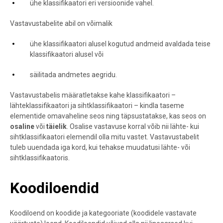
ühe klassifikaatori eri versioonide vahel.
Vastavustabelite abil on võimalik
ühe klassifikaatori alusel kogutud andmeid avaldada teise
klassifikaatori alusel või
säilitada andmetes aegridu.
Vastavustabelis määratletakse kahe klassifikaatori –
lähteklassifikaatori ja sihtklassifikaatori – kindla taseme
elementide omavaheline seos ning täpsustatakse, kas seos on
osaline
või
täielik
. Osalise vastavuse korral võib nii lähte- kui
sihtklassifikaatori elemendil olla mitu vastet. Vastavustabelit
tuleb uuendada iga kord, kui tehakse muudatusi lähte- või
sihtklassifikaatoris.
Koodiloendid
Koodiloend on koodide ja kategooriate (koodidele vastavate