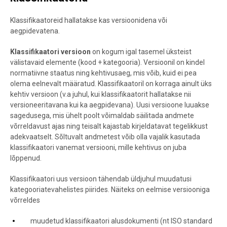
Klassifikaatoreid hallatakse kas versioonidena või
aegpidevatena.
Klassifikaatori versioon
on kogum igal tasemel üksteist
välistavaid elemente (kood + kategooria). Versioonil on kindel
normatiivne staatus ning kehtivusaeg, mis võib, kuid ei pea
olema eelnevalt määratud. Klassifikaatoril on korraga ainult üks
kehtiv versioon (v.a juhul, kui klassifikaatorit hallatakse nii
versioneeritavana kui ka aegpidevana). Uusi versioone luuakse
sagedusega, mis ühelt poolt võimaldab säilitada andmete
võrreldavust ajas ning teisalt kajastab kirjeldatavat tegelikkust
adekvaatselt. Sõltuvalt andmetest võib olla vajalik kasutada
klassifikaatori vanemat versiooni, mille kehtivus on juba
lõppenud.
Klassifikaatori uus versioon tähendab üldjuhul muudatusi
kategooriatevahelistes piirides. Näiteks on eelmise versiooniga
võrreldes
muudetud klassifikaatori alusdokumenti (nt ISO standard