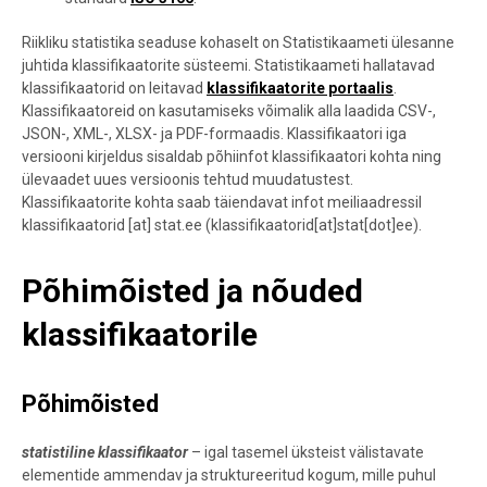
Riikliku statistika seaduse
kohaselt on Statistikaameti ülesanne
juhtida klassifikaatorite süsteemi.
Statistikaameti hallatavad
klassifikaatorid on leitavad
klassifikaatorite portaalis
.
Klassifikaatoreid on kasutamiseks võimalik alla laadida CSV-,
JSON-, XML-, XLSX- ja PDF-formaadis. Klassifikaatori iga
versiooni kirjeldus sisaldab põhiinfot klassifikaatori kohta ning
ülevaadet uues versioonis tehtud muudatustest.
Klassifikaatorite kohta saab täiendavat infot meiliaadressil
klassifikaatorid
[at]
stat.ee
(klassifikaatorid[at]stat[dot]ee)
.
Põhimõisted ja nõuded
klassifikaatorile
Põhimõisted
statistiline klassifikaator
– igal tasemel üksteist välistavate
elementide ammendav ja struktureeritud kogum, mille puhul