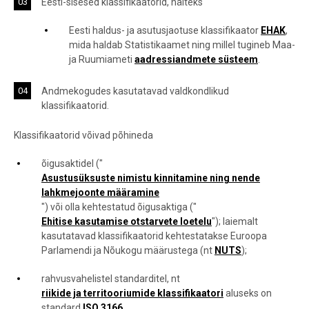
Eesti-sisesed klassifikaatorid, näiteks
Eesti haldus- ja asutusjaotuse klassifikaator
EHAK
,
mida haldab Statistikaamet ning millel tugineb Maa-
ja Ruumiameti
aadressiandmete süsteem
.
Andmekogudes kasutatavad valdkondlikud
klassifikaatorid.
Klassifikaatorid võivad põhineda
õigusaktidel ("
Asustusüksuste nimistu kinnitamine ning nende
lahkmejoonte määramine
") või olla kehtestatud õigusaktiga ("
Ehitise kasutamise otstarvete loetelu
"); laiemalt
kasutatavad klassifikaatorid kehtestatakse Euroopa
Parlamendi ja Nõukogu määrustega (nt
NUTS
);
rahvusvahelistel standarditel, nt
riikide ja territooriumide klassifikaatori
aluseks on
standard
ISO 3166
.