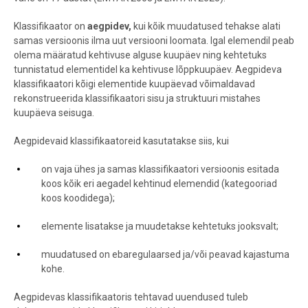
Klassifikaator on
aegpidev,
kui kõik muudatused tehakse alati
samas versioonis ilma uut versiooni loomata. Igal elemendil peab
olema määratud kehtivuse alguse kuupäev ning kehtetuks
tunnistatud elementidel ka kehtivuse lõppkuupäev. Aegpideva
klassifikaatori kõigi elementide kuupäevad võimaldavad
rekonstrueerida klassifikaatori sisu ja struktuuri mistahes
kuupäeva seisuga.
Aegpidevaid klassifikaatoreid kasutatakse siis, kui
on vaja ühes ja samas klassifikaatori versioonis esitada
koos kõik eri aegadel kehtinud elemendid (kategooriad
koos koodidega);
elemente lisatakse ja muudetakse kehtetuks jooksvalt;
muudatused on ebaregulaarsed ja/või peavad kajastuma
kohe.
Aegpidevas klassifikaatoris tehtavad uuendused tuleb