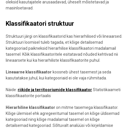
oleksid kasutajatele arusaadavad, üheselt mõistetavad ja
masinloetavad.
Klassifikaatori struktuur
Struktuuri järgi on klassifikaatorid kas hierarhilised või lineaarsed.
Struktuuri loomisel tuleb tagada, et kõige detailsemad
kategooriad paikneksid hierarhilise klassifikaatori madalamail
tasemel. Kõik klassifikaatoritele esitatavad nõuded kehtivad nii
lineaarsete kui ka hierarhiliste klassifikaatorite puhul.
Lineaarne klassifikaator
koosneb ühest tasemest ja seda
kasutatakse juhul, kui kategooriaid ei ole vaja rühmitada.
Näide:
riikide ja territooriumide klassifikaator
Statistikaameti
klassifikaatorite portaalis
Hierarhiline klassifikaator
on mitme tasemega klassifikaator.
Kõige ülemisel ehk agregeeritumal tasemel on kõige üldisemad
kategooriad ning kõige madalamal tasemel on kõige
detailsemad kategooriad. Sõltuvalt analüüsi või kirjeldamise