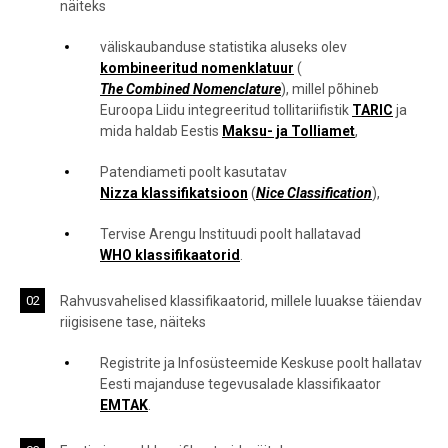
näiteks
väliskaubanduse statistika aluseks olev
kombineeritud nomenklatuur
(
The Combined Nomenclature
), millel põhineb
Euroopa Liidu integreeritud tollitariifistik
TARIC
ja
mida haldab Eestis
Maksu- ja Tolliamet
,
Patendiameti poolt kasutatav
Nizza klassifikatsioon
(
Nice Classification
),
Tervise Arengu Instituudi poolt hallatavad
WHO klassifikaatorid
.
Rahvusvahelised klassifikaatorid, millele luuakse täiendav
riigisisene tase, näiteks
Registrite ja Infosüsteemide Keskuse poolt hallatav
Eesti majanduse tegevusalade klassifikaator
EMTAK
.