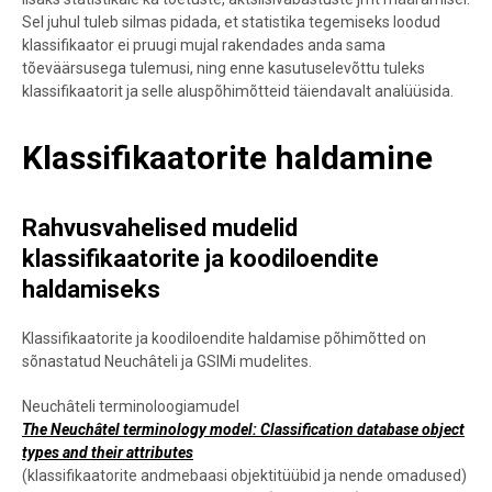
Sel juhul tuleb silmas pidada, et statistika tegemiseks loodud
klassifikaator ei pruugi mujal rakendades anda sama
tõeväärsusega tulemusi, ning enne kasutuselevõttu tuleks
klassifikaatorit ja selle aluspõhimõtteid täiendavalt analüüsida.
Klassifikaatorite haldamine
Rahvusvahelised mudelid
klassifikaatorite ja koodiloendite
haldamiseks
Klassifikaatorite ja koodiloendite haldamise põhimõtted on
sõnastatud Neuchâteli ja GSIMi mudelites.
Neuchâteli terminoloogiamudel
The Neuchâtel terminology model: Classification database object
types and their attributes
(klassifikaatorite andmebaasi objektitüübid ja nende omadused)