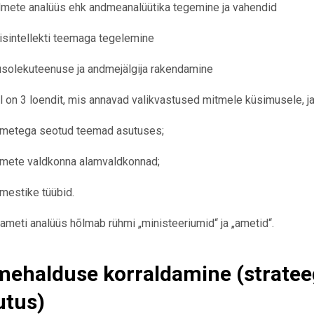
mete analüüs ehk andmeanalüütika tegemine ja vahendid
isintellekti teemaga tegelemine
solekuteenuse ja andmejälgija rakendamine
 on 3 loendit, mis annavad valikvastused mitmele küsimusele, ja 
metega seotud teemad asutuses;
mete valdkonna alamvaldkonnad;
mestike tüübid.
aameti analüüs hõlmab rühmi „ministeeriumid“ ja „ametid“.
ehalduse korraldamine (strateegi
utus)