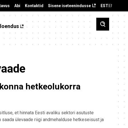
tavus
Abi
Kontaktid
Sisene iseteenindusse
EST
ENG
loendus
vaade
dkonna hetkeolukorra
sitluse, et hinnata Eesti avaliku sektori asutuste
n saada ülevaade riigi andmehalduse hetkeseisust ja