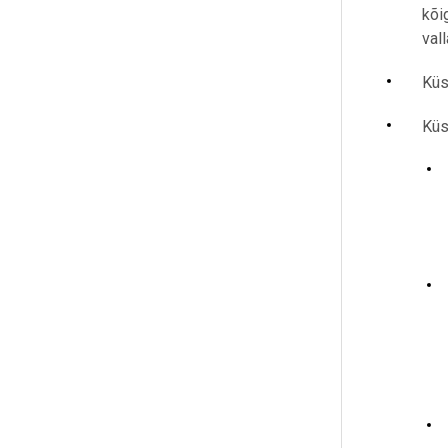
kõi
val
Küs
Küs