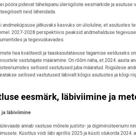
 ei pööra pidevat tähelepanu üleriigiliste eesmärkide ja asutuse
ateegiliselt neid lähendada.
gi andmeküpsuse jätkuvaks kasvuks on ülioluline, et asutustes 
emel. 2027-2028 perspektiivis peaksid andmehalduse tegevused
umentides ja tegevuskavades.
mete hea kvaliteedi ja taaskasutatavuse tagamise eelduseks o
evustele vastutajate määramine. On rõõm näha, et 2024. aasta a
isteeriumides sellised vastutused juba määratud. Riigiülese andm
ratakse sellised vastutused läbivalt kõigis asutustes ja kõigi r
tluse eesmärk, läbiviimine ja me
ja läbiviimine
iülevaade annab vastuse mõnele justiits- ja digiministeeriumi nin
imusele. Küsitlus viidi läbi aprillis 2025 ja küsiti olukorda 2024. 