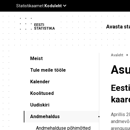
Avasta sta
Avaleht
Meist
Asu
Tule meile tööle
Kalender
Eest
Koolitused
kaar
Uudiskiri
Aprillis 2
Andmehaldus
andmevõim
Andmehalduse põhimõtted
arengusu