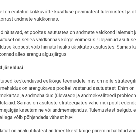
hel on esitatud kokkuvõtte küsitluse peamistest tulemustest ja o
korrast andmete valdkonnas.
 näitavad, et pooltes asutustes on andmete valdkond laiemalt j
utusel on selles valdkonnas kõrge võimekus. Ülejäänud asutused 
duse küpsust võib hinnata heaks üksikutes asutustes. Samas 
onnad alles arengu algusjärgus.
 järeldusi
tused keskenduvad eelkõige teemadele, mis on neile strateegilis
mehaldus on arengukavas pooltel vastanud asutustest. Enim on es
mekaitse ja andmehaldus (ülevaade ja andmekvaliteedi probleem
tutajaid. Samas on asutuste strateegiates vähe riigi poolt eden
mejälgija kasutamine või andmemajandus. Tulemustest selgub, e
sellega võib põhjendada vähest huvi.
atult on analüütilistest andmestikest kõige paremini hallatud a