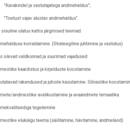
"Kavakindel ja vastutajatega andmehaldus";
"Toetust vajav alustav andmehaldus".
 sisuline ulatus kattis järgmised teemad:
mehalduse korraldamine. (Strateegiline juhtimine ja vastutus)
s olevad valdkonnad ja suurimad vajadused
mestike kaardistus ja kirjelduste koostamine
utatavad rakendused ja juhiste kasutamine. Sõnastike koostami
mete/andmestike avalikustamine ja avaandmete temaatika
mekvaliteediga tegelemine
mestike elukäigu teema (säilitamine, hävitamine; andmelaod)