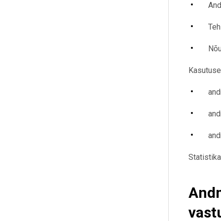
And
Teh
Nõu
Kasutusel
and
and
and
Statistik
Andm
vast