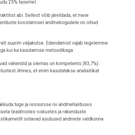
kaudu 25% tasemel.
tilist abi. Sellest võib järeldada, et meie
rjelduste koostamisel andmekogudele on olnud
valt suurim väljakutse. Edendamist vajab tegelemine
ega kui ka kasutamise metoodikaga.
evad vahendid ja olemas on kompetents (83,7%).
stustest ilmnes, et enim kasutatakse analüütikat
 pakkuda tuge ja ressursse nii andmehalduses
miseta teadmistes-oskustes ja rakenduste
Statistikametilt ootavad asutused andmete valdkonna