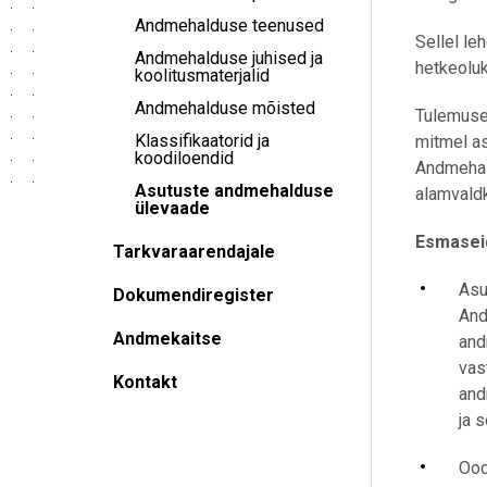
Andmehalduse teenused
Sellel le
Andmehalduse juhised ja
hetkeolu
koolitusmaterjalid
Andmehalduse mõisted
Tulemused
Klassifikaatorid ja
mitmel as
koodiloendid
Andmehal
Asutuste andmehalduse
alamvaldk
ülevaade
Esmaseid
Tarkvaraarendajale
Asu
Dokumendiregister
And
Andmekaitse
and
vas
Kontakt
and
ja 
Ood