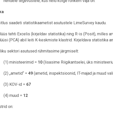
nendele tegevustele, kus neid kõige rohkem vaja on.
ka
itlus saadeti statistikaametist asutustele LimeSurvey kaudu.
lüüs tehti Excelis (kirjeldav statistika) ning R-is (Posit), milles
lüüsi (PCA) abil leiti K-keskmiste klastrid. Kirjeldava statistika a
liku sektori asutused rühmitasime järgmiselt:
(1) ministeerimid =
10
(lisasime Riigikantselei, üks ministeer
(2) „ametid“ =
49
(ametid, inspektsioonid, IT-majad ja muud va
(3) KOV-id =
67
(4) muud =
12
trid on: