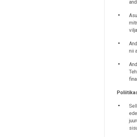
and
Asu
mit
vil
And
nii
And
Teh
fin
Poliitik
Sel
ede
juu
sis