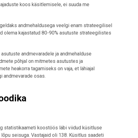
 vajaduste koos käsitlemisele, ei suuda me
tegeldaks andmehaldusega veelgi enam strateegilisel
 olema kajastatud 80-90% asutuste strateegilistes
n asutuste andmevaradele ja andmehalduse
ndmete põhjal on mitmetes asutustes ja
ete heakorra tagamiseks on vaja, et lähiajal
iigi andmevarade osas.
toodika
g statistikaameti koostöös läbi viidud küsitluse
a lõpu seisuga. Vastajaid oli 138. Küsitlus saadeti