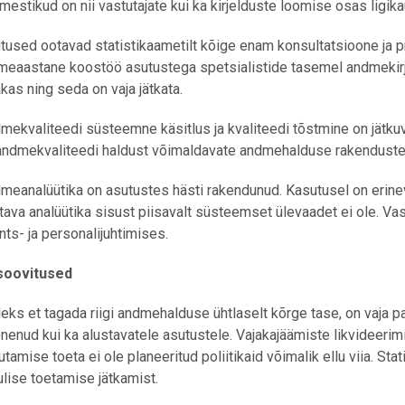
mestikud on nii vastutajate kui ka kirjelduste loomise osas ligi
tused ootavad statistikaametilt kõige enam konsultatsioone ja prak
meaastane koostöö asutustega spetsialistide tasemel andmeki
jakas ning seda on vaja jätkata.
mekvaliteedi süsteemne käsitlus ja kvaliteedi tõstmine on jätku
 andmekvaliteedi haldust võimaldavate andmehalduse rakendust
meanalüütika on asutustes hästi rakendunud. Kasutusel on erin
tava analüütika sisust piisavalt süsteemset ülevaadet ei ole. Va
ants- ja personalijuhtimises.
asoovitused
leks et tagada riigi andmehalduse ühtlaselt kõrge tase, on vaja
nenud kui ka alustavatele asutustele. Vajakajäämiste likvideeri
rutamise toeta ei ole planeeritud poliitikaid võimalik ellu viia. 
ulise toetamise jätkamist.