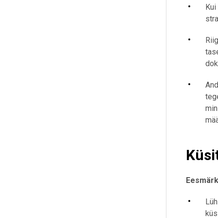
Kui
str
Rii
tas
dok
And
teg
min
mää
Küsi
Eesmärk 
Lüh
küs