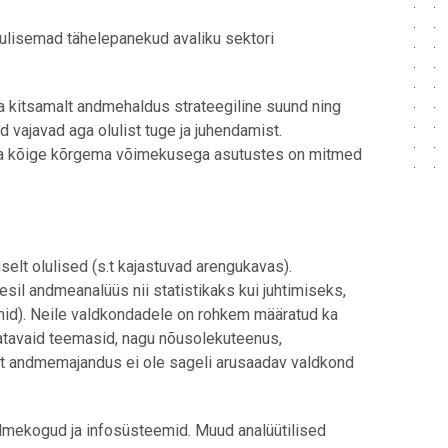
lulisemad tähelepanekud avaliku sektori
a kitsamalt andmehaldus strateegiline suund ning
vajavad aga olulist tuge ja juhendamist.
ka kõige kõrgema võimekusega asutustes on mitmed
elt olulised (s.t kajastuvad arengukavas).
il andmeanalüüs nii statistikaks kui juhtimiseks,
id). Neile valdkondadele on rohkem määratud ka
datavaid teemasid, nagu nõusolekuteenus,
t andmemajandus ei ole sageli arusaadav valdkond
ndmekogud ja infosüsteemid. Muud analüütilised