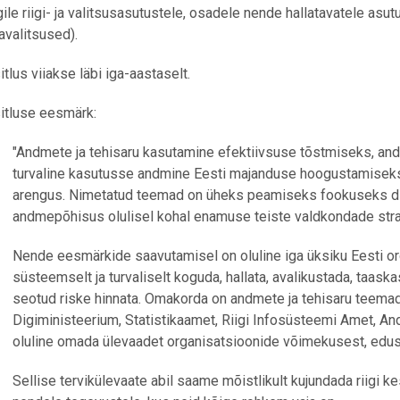
gile riigi- ja valitsusasutustele, osadele nende hallatavatele asut
lavalitsused).
itlus viiakse läbi iga-aastaselt.
itluse eesmärk:
"Andmete ja tehisaru kasutamine efektiivsuse tõstmiseks, and
turvaline kasutusse andmine Eesti majanduse hoogustamiseks
arengus. Nimetatud teemad on üheks peamiseks fookuseks di
andmepõhisus olulisel kohal enamuse teiste valdkondade stra
Nende eesmärkide saavutamisel on oluline iga üksiku Eesti 
süsteemselt ja turvaliselt koguda, hallata, avalikustada, taas
seotud riske hinnata. Omakorda on andmete ja tehisaru teemade 
Digiministeerium, Statistikaamet, Riigi Infosüsteemi Amet, An
oluline
omada ülevaadet organisatsioonide võimekusest, edu
Sellise tervikülevaate abil saame mõistlikult kujundada riigi 