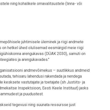
ustele ning kohalikele omavalitsustele (linna- või
mepõhisele juhtimisele üleminek ja riigi andmete
 on hetkel ühed olulisemad eesmärgid meie riigi
giühiskonna arengukavas (DÜAK 2030), samuti on
teegiates ja arengukavades."
organisatsiooni andmevõimekus – suutlikkus andmeid
kasutada, tehisaru lahendusi rakendada ja nendega
kesksete vastutajate ja toetajate (sh Justiits- ja
dmekaitse Inspektsioon, Eesti Keele Instituut) jaoks
sammudest ja puudustest.
keskseid tegevusi ning suunata ressursse just