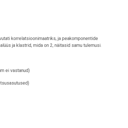
 arvutati korrelatsioonimaatriks, ja peakomponentide
nalüüs ja klastrid, mida on 2, näitasid samu tulemusi.
ium ei vastanud)
litsusasutused)