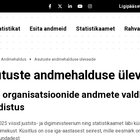
Ligipääse
tistikat
Esita andmeid
Statistikaamet
Rahva
Andmehaldus
Asutuste andmehalduse ülevaade
tuste andmehalduse üle
i organisatsioonide andmete val
distus
025 viisid justiits- ja digiministeerium ning statistikaamet läbi kü
ekust. Küsitlus on osa iga-aastasest seirest, mille eesmärk o
undadest.