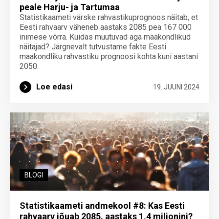
peale Harju- ja Tartumaa
Statistikaameti värske rahvastikuprognoos näitab, et
Eesti rahvaarv väheneb aastaks 2085 pea 167 000
inimese võrra. Kuidas muutuvad aga maakondlikud
näitajad? Järgnevalt tutvustame fakte Eesti
maakondliku rahvastiku prognoosi kohta kuni aastani
2050.
Loe edasi
19. JUUNI 2024
BLOGI
Statistikaameti andmekool #8: Kas Eesti
rahvaarv jõuab 2085. aastaks 1,4 miljonini?