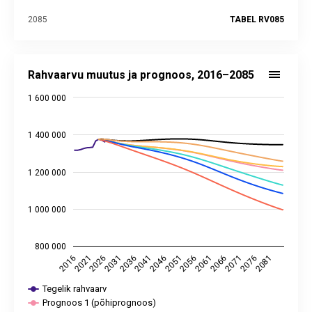
2085
TABEL RV085
Rahvaarvu muutus ja prognoos, 2016–2085
Line chart with 8 lines.
Rahvaarvu muutus ja prognoos, 2016–2085
Alusandmed statistika andmebaasis:
RV021
,
RV085
1 600 000
Viimati uuendatud: 21. aprill 2026 08.00
View as data table, Rahvaarvu muutus ja prognoos, 2016–2
The chart has 1 X axis displaying categories.
1 400 000
The chart has 2 Y axes displaying values, and values.
1 200 000
1 000 000
800 000
2036
2071
2041
2076
2046
2081
2016
2051
2021
2056
2026
2061
2031
2066
Tegelik rahvaarv
Prognoos 1 (põhiprognoos)