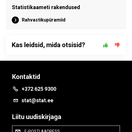
Statistikaameti rakendused
Rahvastikupüramiid
Kas leidsid, mida otsisid?
Kontaktid
+372 625 9300
stat@stat.ee
Liitu uudiskirjaga
E-POSTI AADRESS