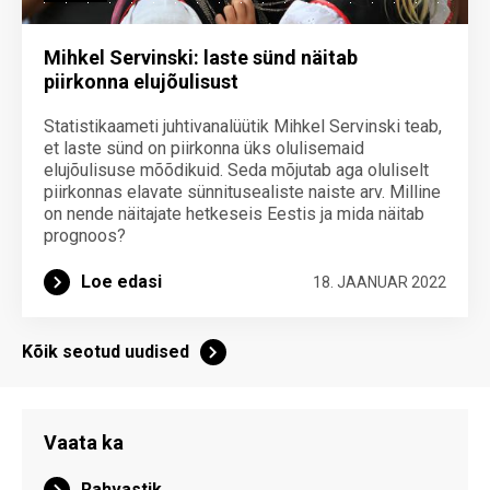
Mihkel Servinski: laste sünd näitab
piirkonna elujõulisust
Statistikaameti juhtivanalüütik Mihkel Servinski teab,
et laste sünd on piirkonna üks olulisemaid
elujõulisuse mõõdikuid. Seda mõjutab aga oluliselt
piirkonnas elavate sünnitusealiste naiste arv. Milline
on nende näitajate hetkeseis Eestis ja mida näitab
prognoos?
Loe edasi
18. JAANUAR 2022
Kõik seotud uudised
Vaata ka
Rahvastik