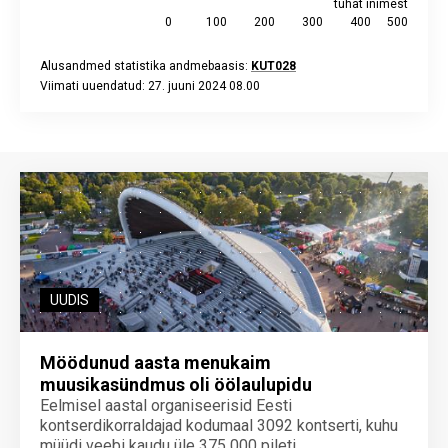
tuhat inimest
0
100
200
300
400
500
Alusandmed statistika andmebaasis:
KUT028
Viimati uuendatud: 27. juuni 2024 08.00
End of interactive chart.
UUDIS
Möödunud aasta menukaim
muusikasündmus oli öölaulupidu
Eelmisel aastal organiseerisid Eesti
kontserdikorraldajad kodumaal 3092 kontserti, kuhu
müüdi veebi kaudu üle 375 000 pileti.