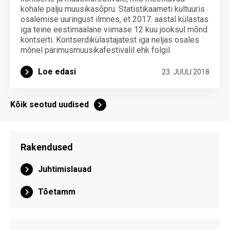
kohale palju muusikasõpru. Statistikaameti kultuuris
osalemise uuringust ilmnes, et 2017. aastal külastas
iga teine eestimaalane viimase 12 kuu jooksul mõnd
kontserti. Kontserdikülastajatest iga neljas osales
mõnel pärimusmuusikafestivalil ehk folgil.
Loe edasi
23. JUULI 2018
Kõik seotud uudised
Rakendused
Juhtimislauad
Tõetamm