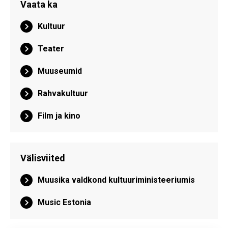
Vaata ka
Kultuur
Teater
Muuseumid
Rahvakultuur
Film ja kino
Välisviited
Muusika valdkond kultuuriministeeriumis
Music Estonia