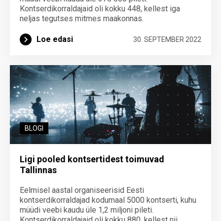
Kontserdikorraldajaid oli kokku 448, kellest iga
neljas tegutses mitmes maakonnas.
Loe edasi
30. SEPTEMBER 2022
BLOGI
Ligi pooled kontsertidest toimuvad
Tallinnas
Eelmisel aastal organiseerisid Eesti
kontserdikorraldajad kodumaal 5000 kontserti, kuhu
müüdi veebi kaudu üle 1,2 miljoni pileti.
Kontserdikorraldajaid oli kokku 880, kellest nii