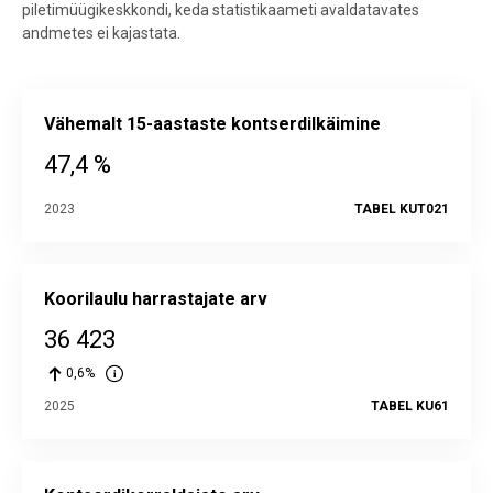
piletimüügikeskkondi, keda statistikaameti avaldatavates
andmetes ei kajastata.
Vähemalt 15-aastaste kontserdilkäimine
47,4 %
2023
TABEL KUT021
Koorilaulu harrastajate arv
36 423
0,6%
2025
TABEL KU61