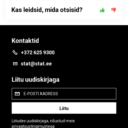
Kas leidsid, mida otsisid?
Kontaktid
+372 625 9300
stat@stat.ee
Liitu uudiskirjaga
E-POSTI AADRESS
Liitudes uudiskirjaga, nõustud meie
privaatsustingimustega