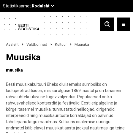
Avaleht
Valdkonnad
Kultuur
Muusika
Muusika
muusika
Eesti muusikakultuuri üheks olulisemaks sümboliks on
laulupeotraditsioon, mis sai alguse 1869. aastal ja on tänaseni
rahva ühtekuuluvuse tugev väljendus. Populaarsed on ka
rahvusvahelised kontserdid ja festivalid. Eesti eripalgeline ja
kõrgel tasemel muusika, tunnustatud heliloojad, dirigendid,
interpreedid ning muusikaürituste korraldajad on pälvinud
tähelepanu kogu maailmas. Kultuuris osalemise uuringu
andmetel käib elavat muusikat aasta jooksul nautimas iga teine