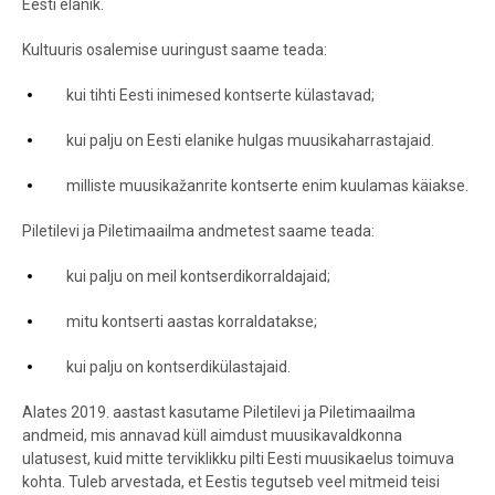
Eesti elanik.
Kultuuris osalemise uuringust saame teada:
kui tihti Eesti inimesed kontserte külastavad;
kui palju on Eesti elanike hulgas muusikaharrastajaid.
milliste muusikažanrite kontserte enim kuulamas käiakse.
Piletilevi ja Piletimaailma andmetest saame teada:
kui palju on meil kontserdikorraldajaid;
mitu kontserti aastas korraldatakse;
kui palju on kontserdikülastajaid.
Alates 2019. aastast kasutame Piletilevi ja Piletimaailma
andmeid, mis annavad küll aimdust muusikavaldkonna
ulatusest, kuid mitte terviklikku pilti Eesti muusikaelus toimuva
kohta. Tuleb arvestada, et Eestis tegutseb veel mitmeid teisi