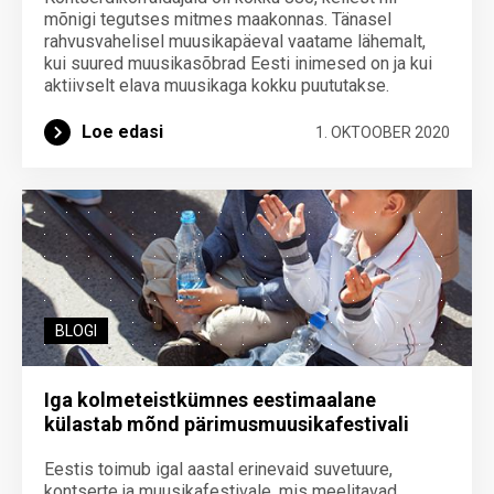
mõnigi tegutses mitmes maakonnas. Tänasel
rahvusvahelisel muusikapäeval vaatame lähemalt,
kui suured muusikasõbrad Eesti inimesed on ja kui
aktiivselt elava muusikaga kokku puututakse.
Loe edasi
1. OKTOOBER 2020
BLOGI
Iga kolmeteistkümnes eestimaalane
külastab mõnd pärimusmuusikafestivali
Eestis toimub igal aastal erinevaid suvetuure,
kontserte ja muusikafestivale, mis meelitavad