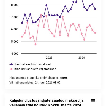
8 000
7 000
6 000
5 000
4 000
2025
2026
Saadud kindlustusmaksed
Kindlustusnõuete väljamaksed
Alusandmed statistika andmebaasis:
RRI05
Viimati uuendatud: 24. juuli 2026 08.00
End of interactive chart.
Kahjukindlustusandjate saadud maksed ja väljamakstud nõude
Line chart with 2 lines.
Kahjukindlustusandjate saadud maksed ja
Alusandmed statistika andmebaasis:
RRI07
väljamakstud nõuded kokku, märts 2024 –