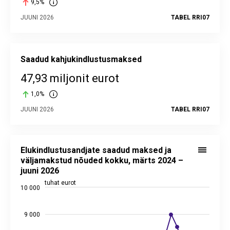
9,5%
JUUNI 2026
TABEL RRI07
Saadud kahjukindlustusmaksed
47,93 miljonit eurot
1,0%
JUUNI 2026
TABEL RRI07
Elukindlustusandjate saadud maksed ja väljamakstud nõuded 
Line chart with 2 lines.
Elukindlustusandjate saadud maksed ja
Alusandmed statistika andmebaasis:
RRI05
väljamakstud nõuded kokku, märts 2024 –
Viimati uuendatud: 24. juuli 2026 08.00
juuni 2026
View as data table, Elukindlustusandjate saadud maksed ja 
tuhat eurot
10 000
The chart has 1 X axis displaying categories.
The chart has 2 Y axes displaying tuhat eurot, and values.
9 000