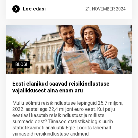
Loe edasi
21. NOVEMBER 2024
BLOGI
Eesti elanikud saavad reisikindlustuse
vajalikkusest aina enam aru
Mullu sõlmiti reisikindlustuse lepinguid 25,7 miljoni,
2022. aastal aga 22,4 miljoni euro eest. Kui palju
eestlasi kasutab reisikindlustust ja milliste
summade eest? Tänases statistikablogis uurib
statistikaameti analüütik Egle Loorits lähemalt
viimaseid reisikindlustuse andmeid.