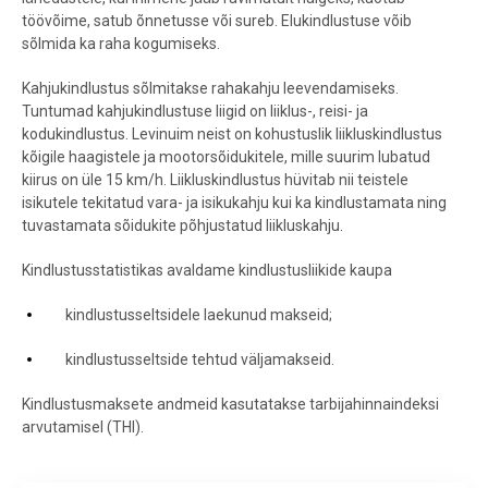
töövõime, satub õnnetusse või sureb. Elukindlustuse võib
sõlmida ka raha kogumiseks.
Kahjukindlustus sõlmitakse rahakahju leevendamiseks.
Tuntumad kahjukindlustuse liigid on liiklus-, reisi- ja
kodukindlustus. Levinuim neist on kohustuslik liikluskindlustus
kõigile haagistele ja mootorsõidukitele, mille suurim lubatud
kiirus on üle 15 km/h. Liikluskindlustus hüvitab nii teistele
isikutele tekitatud vara- ja isikukahju kui ka kindlustamata ning
tuvastamata sõidukite põhjustatud liikluskahju.
Kindlustusstatistikas avaldame kindlustusliikide kaupa
kindlustusseltsidele laekunud makseid;
kindlustusseltside tehtud väljamakseid.
Kindlustusmaksete andmeid kasutatakse tarbijahinnaindeksi
arvutamisel (THI).