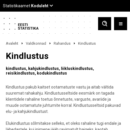
Avaleht
Valdkonnad
Rahandus
Kindlustus
Kindlustus
kindlustus
kahjukindlustus
liikluskindlustus
reisikindlustus
kodukindlustus
Kindlustus pakub kaitset ootamatuste vastu ja aitab vältida
suuremat rahakahju. Kindlustusseltside eesmärk on tagada
klientidele rahaline toetus õnnetuste, varguste, avariide ja
muude ootamatute juhtumite korral. Kindlustusseltsid pakuvad
elu- ja kahjukindlustust.
Elukindlustus sõlmitakse selleks, et oleks rahaline tugi endale ja
lähedastele, kui inimene jääb ravimatult haigeks, kaotab