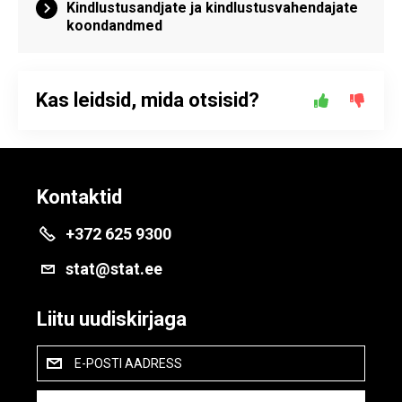
Kindlustusandjate ja kindlustusvahendajate
koondandmed
Kas leidsid, mida otsisid?
Kontaktid
+372 625 9300
stat@stat.ee
Liitu uudiskirjaga
E-POSTI AADRESS