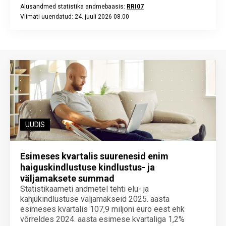
Alusandmed statistika andmebaasis:
RRI07
Viimati uuendatud: 24. juuli 2026 08.00
End of interactive chart.
UUDIS
Esimeses kvartalis suurenesid enim
haiguskindlustuse kindlustus- ja
väljamaksete summad
Statistikaameti andmetel tehti elu- ja
kahjukindlustuse väljamakseid 2025. aasta
esimeses kvartalis 107,9 miljoni euro eest ehk
võrreldes 2024. aasta esimese kvartaliga 1,2%