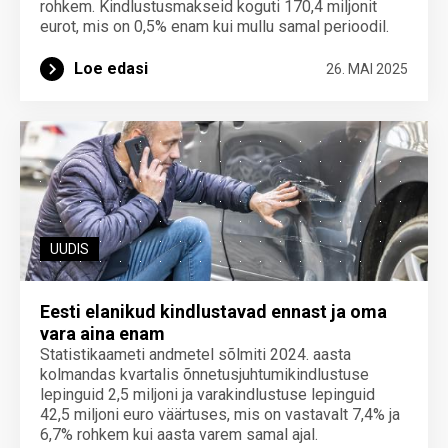
rohkem. Kindlustusmakseid koguti 170,4 miljonit
eurot, mis on 0,5% enam kui mullu samal perioodil.
Loe edasi
26. MAI 2025
UUDIS
Eesti elanikud kindlustavad ennast ja oma
vara aina enam
Statistikaameti andmetel sõlmiti 2024. aasta
kolmandas kvartalis õnnetusjuhtumikindlustuse
lepinguid 2,5 miljoni ja varakindlustuse lepinguid
42,5 miljoni euro väärtuses, mis on vastavalt 7,4% ja
6,7% rohkem kui aasta varem samal ajal.