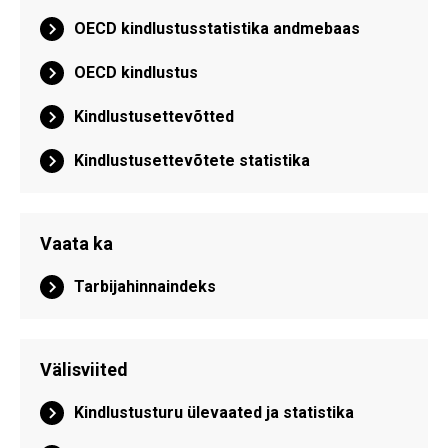
OECD kindlustusstatistika andmebaas
OECD kindlustus
Kindlustusettevõtted
Kindlustusettevõtete statistika
Vaata ka
Tarbijahinnaindeks
Välisviited
Kindlustusturu ülevaated ja statistika