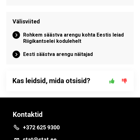
Välisviited
Rohkem säästva arengu kohta Eestis leiad
Riigikantselei kodulehelt
Eesti säästva arengu näitajad
Kas leidsid, mida otsisid?
Kontaktid
+372 625 9300
stat@stat.ee