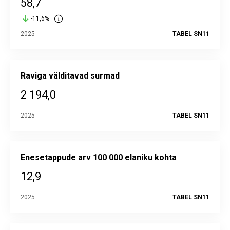
58,7
-11,6%
2025
TABEL SN11
Raviga välditavad surmad
2 194,0
2025
TABEL SN11
Enesetappude arv 100 000 elaniku kohta
12,9
2025
TABEL SN11