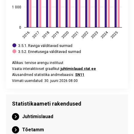
1 000
0
2024
2018
2023
2017
2022
2016
2021
2020
2025
2019
3.5.1. Raviga välditavad surmad
3.5.2. Ennetusega välditavad surmad
Allikas: tervise arengu instituut
Vaata interaktiivset graafikut
juhtimislauad.stat.ee
Alusandmed statistika andmebaasis:
SN11
Viimati uuendatud: 30. juuni 2026 08.00
End of interactive chart.
Statistikaameti rakendused
Juhtimislauad
Tõetamm