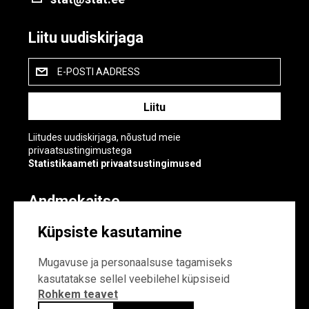
Liitu uudiskirjaga
E-POSTI AADRESS
Liitudes uudiskirjaga, nõustud meie
privaatsustingimustega
Statistikaameti privaatsustingimused
Andmekaitse
Andmekaitse
Küpsiste kasutamine
Küpsiste sätted
Mugavuse ja personaalsuse tagamiseks
kasutatakse sellel veebilehel küpsiseid
Rohkem teavet