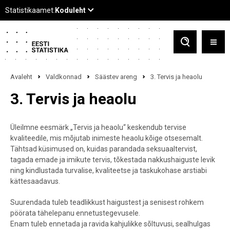
Avaleht
Valdkonnad
Säästev areng
3. Tervis ja heaolu
3. Tervis ja heaolu
Üleilmne eesmärk „Tervis ja heaolu“ keskendub tervise
kvaliteedile, mis mõjutab inimeste heaolu kõige otsesemalt.
Tähtsad küsimused on, kuidas parandada seksuaaltervist,
tagada emade ja imikute tervis, tõkestada nakkushaiguste levik
ning kindlustada turvalise, kvaliteetse ja taskukohase arstiabi
kättesaadavus.
Suurendada tuleb teadlikkust haigustest ja senisest rohkem
pöörata tähelepanu ennetustegevusele.
Enam tuleb ennetada ja ravida kahjulikke sõltuvusi, sealhulgas