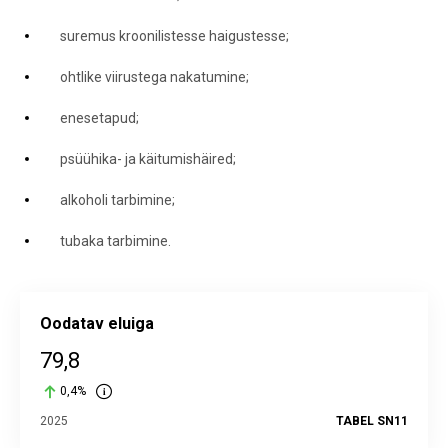
suremus kroonilistesse haigustesse;
ohtlike viirustega nakatumine;
enesetapud;
psüühika- ja käitumishäired;
alkoholi tarbimine;
tubaka tarbimine.
Oodatav eluiga
79,8
0,4%
2025
TABEL SN11