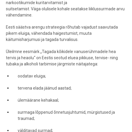
narkootikumide kuritarvitamist ja
suitsetamist. Väga olulisele kohale seatakse liiklussurmade arvu
vähendamine.
Eesti säästva arengu strateegia rõhutab vajadust saavutada
pikem eluiga, vähendada haigestumist, muuta
käitumisharjumusi ja tagada turvalisus.
Üleilmne eesmärk „Tagada kõikidele vanuserühmadele hea
tervis ja heaolu“ on Eestis seotud eluea pikkuse, tervise- ning
tubaka ja alkoholi tarbimise järgmiste näitajatega:
oodatav eluiga;
tervena elada jäänud aastad;
ülemäärane kehakaal;
surmaga lõppenud õnnetusjuhtumid, mürgistused ja
traumad;
välditavad surmad;