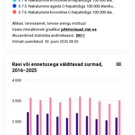
3.7.4. Nakatumine kroonilise B-hepatiidiga 100 000 ela…
3.7.5. Nakatumine ägeda C-hepatiidiga 100 000 elaniku…
3.7.6. Nakatumine kroonilise C-hepatiidiga 100 000 ela…
Allikas: terviseamet, tervise arengu instituut
Vaata interaktiivset graafikut
juhtimislauad.stat.ee
Alusandmed statistika andmebaasis:
SN11
Viimati uuendatud: 30. juuni 2026 08.00
End of interactive chart.
Ravi või ennetusega välditavad surmad, 2016–2025
Bar chart with 2 data series.
Ravi või ennetusega välditavad surmad,
Allikas: tervise arengu instituut
2016–2025
Vaata interaktiivset graafikut
juhtimislauad.stat.ee
4 000
Alusandmed statistika andmebaasis:
SN11
Viimati uuendatud: 30. juuni 2026 08.00
View as data table, Ravi või ennetusega välditavad surmad
The chart has 1 X axis displaying categories.
3 000
The chart has 2 Y axes displaying values, and values.
2 000