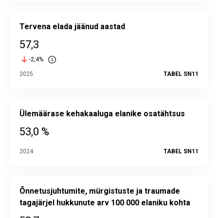
Tervena elada jäänud aastad
57,3
-2,4%
2025
TABEL SN11
Ülemäärase kehakaaluga elanike osatähtsus
53,0 %
2024
TABEL SN11
Õnnetusjuhtumite, mürgistuste ja traumade
tagajärjel hukkunute arv 100 000 elaniku kohta