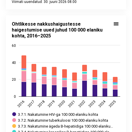
Viimati uuendatud: 30. juuni 2026 08.00
End of interactive chart.
Ohtlikesse nakkushaigustesse haigestumise uued juhud 100
Bar chart with 6 data series.
Ohtlikesse nakkushaigustesse
Allikas: terviseamet, tervise arengu instituut
haigestumise uued juhud 100 000 elaniku
Vaata interaktiivset graafikut
juhtimislauad.stat.ee
kohta, 2016–2025
Alusandmed statistika andmebaasis:
SN11
60
Viimati uuendatud: 30. juuni 2026 08.00
View as data table, Ohtlikesse nakkushaigustesse haigest
The chart has 1 X axis displaying categories.
40
The chart has 2 Y axes displaying values, and values.
20
0
2024
2018
2023
2020
2025
2017
2022
2019
2016
2021
3.7.1. Nakatumine HIV-ga 100 000 elaniku kohta
3.7.2. Nakatumine tuberkuloosi 100 000 elaniku kohta
3.7.3. Nakatumine ägeda B-hepatiidiga 100 000 elaniku…