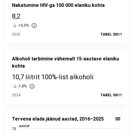
Nakatumine HIV-ga 100 000 elaniku kohta
8,2
-15,5%
2025
TABEL SN11
Alkoholi tarbimine vähemalt 15-aastase elaniku
kohta
10,7 liitrit 100%-list alkoholi
-1,8%
2024
TABEL SN11
Tervena elada jäänud aastad, 2016–2025
Line chart with 10 data points.
Tervena elada jäänud aastad, 2016–2025
Vaata interaktiivset graafikut
juhtimislauad.stat.ee
aastat
70
Alusandmed statistika andmebaasis:
SN11