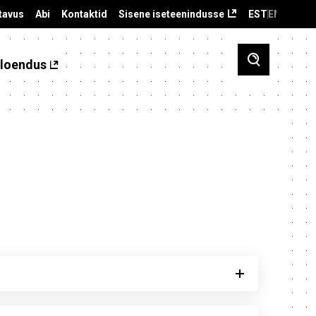
tavus
Abi
Kontaktid
Sisene iseteenindusse
EST
ENG
loendus