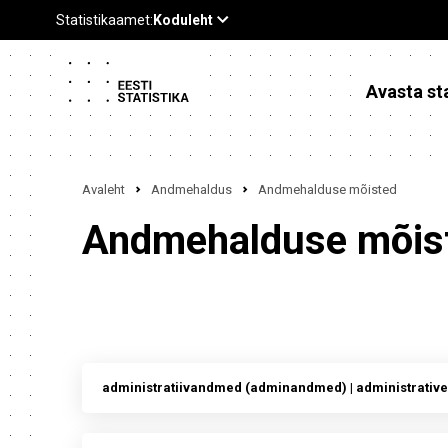
Avasta sta
Avaleht
Andmehaldus
Andmehalduse mõisted
Andmehalduse mõis
administratiivandmed (adminandmed) | administrative