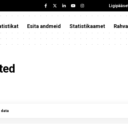
Ligipääse
tistikat
Esita andmeid
Statistikaamet
Rahva
ted
 data