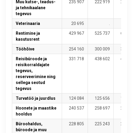
Muu kutse-, teadus-
235 907
222 919
238 5
ja tehnikaalane
tegevus
Veterinaaria
20 695
.
24 4
Rentimine ja
429 967
525 737
698 3
kasutusrent
Tööhõive
254 160
300 009
324 4
Reisibüroode ja
331 718
438 602
416 0
reisikorraldajate
tegevus,
reserveerimine ning
sellega seotud
tegevus
Turvatöö ja juurdlus
124 084
125 656
127 7
Hoonete ja maastike
240 537
258 697
276 8
hooldus
Büroohaldus,
228 805
225 243
233 8
büroode ja muu