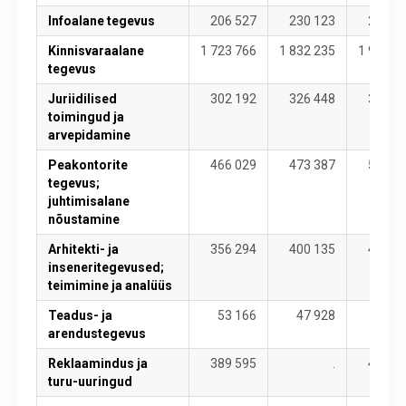
Infoalane tegevus
206 527
230 123
261 8
Kinnisvaraalane
1 723 766
1 832 235
1 989 1
tegevus
Juriidilised
302 192
326 448
344 8
toimingud ja
arvepidamine
Peakontorite
466 029
473 387
565 3
tegevus;
juhtimisalane
nõustamine
Arhitekti- ja
356 294
400 135
424 0
inseneritegevused;
teimimine ja analüüs
Teadus- ja
53 166
47 928
46 3
arendustegevus
Reklaamindus ja
389 595
.
440 6
turu-uuringud