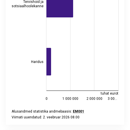
Tervishoid ja
sotsiaalhoolekanne
Haridus
tuhat eurot
0
1 000 000
2 000 000
3 00…
Alusandmed statistika andmebaasis:
EM001
Viimati uuendatud: 2. veebruar 2026 08.00
End of interactive chart.