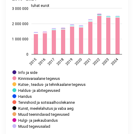
Viimati uuendatud: 23. jaanuar 2026 08.00
tuhat eurot
3 000 000
View as data table, Kinnisvaraalane tegevus, müügitulu, 20
The chart has 1 X axis displaying categories.
The chart has 2 Y axes displaying tuhat eurot, and values.
2 000 000
1 000 000
0
2024
2017
2022
2023
2018
2019
2015
2020
2016
2021
Info ja side
Kinnisvaraalane tegevus
Kutse-, teadus- ja tehnikaalane tegevus
Haldus- ja abitegevused
Haridus
Tervishoid ja sotsiaalhoolekanne
Kunst, meelelahutus ja vaba aeg
Muud teenindavad tegevused
Hulgi- ja jaekaubandus
Muud tegevusalad