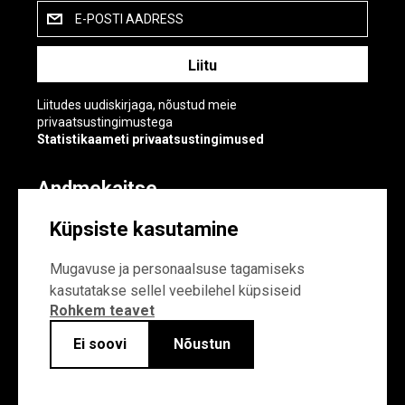
E-POSTI AADRESS
Liitudes uudiskirjaga, nõustud meie
privaatsustingimustega
Statistikaameti privaatsustingimused
Andmekaitse
Andmekaitse
Küpsiste kasutamine
Küpsiste sätted
Mugavuse ja personaalsuse tagamiseks
kasutatakse sellel veebilehel küpsiseid
Rohkem teavet
Ei soovi
Nõustun