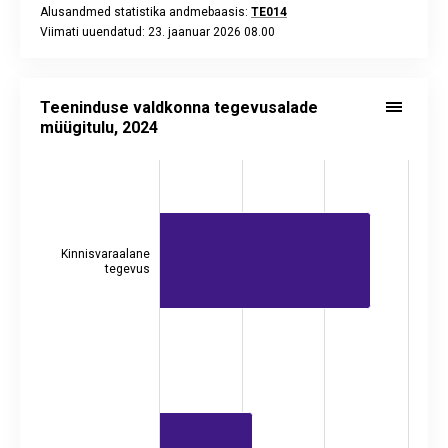
Alusandmed statistika andmebaasis:
TE014
Viimati uuendatud: 23. jaanuar 2026 08.00
End of interactive chart.
Teeninduse valdkonna tegevusalade müügitulu, 2024
Bar chart with 3 bars.
Teeninduse valdkonna tegevusalade
Alusandmed statistika andmebaasis:
EM001
müügitulu, 2024
Viimati uuendatud: 2. veebruar 2026 08.00
View as data table, Teeninduse valdkonna tegevusalade müü
The chart has 1 X axis displaying categories.
The chart has 2 Y axes displaying tuhat eurot, and values.
Kinnisvaraalane
tegevus