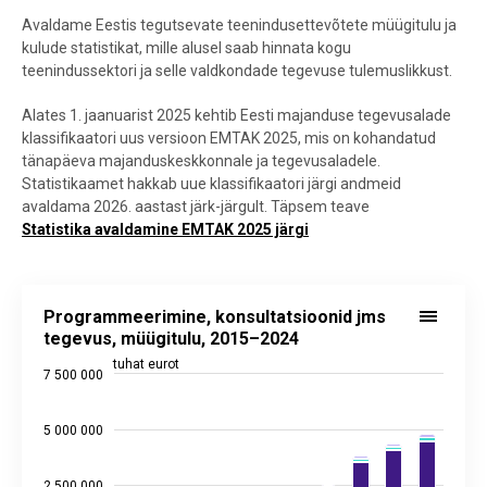
Avaldame Eestis tegutsevate teenindusettevõtete müügitulu ja
kulude statistikat, mille alusel saab hinnata kogu
teenindussektori ja selle valdkondade tegevuse tulemuslikkust.
Alates 1. jaanuarist 2025 kehtib Eesti majanduse tegevusalade
klassifikaatori uus versioon EMTAK 2025, mis on kohandatud
tänapäeva majanduskeskkonnale ja tegevusaladele.
Statistikaamet hakkab uue klassifikaatori järgi andmeid
avaldama 2026. aastast järk-järgult. Täpsem teave
Statistika avaldamine EMTAK 2025 järgi
Programmeerimine, konsultatsioonid jms tegevus, müügitulu
Bar chart with 10 data series.
Programmeerimine, konsultatsioonid jms
Alusandmed statistika andmebaasis:
TE014
tegevus, müügitulu, 2015–2024
Viimati uuendatud: 23. jaanuar 2026 08.00
tuhat eurot
7 500 000
View as data table, Programmeerimine, konsultatsioonid jm
The chart has 1 X axis displaying categories.
The chart has 2 Y axes displaying tuhat eurot, and values.
5 000 000
2 500 000