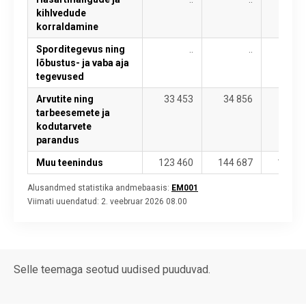
kihlvedude
korraldamine
Sporditegevus ning
..
..
lõbustus- ja vaba aja
tegevused
Arvutite ning
33 453
34 856
33 5
tarbeesemete ja
kodutarvete
parandus
Muu teenindus
123 460
144 687
163 1
Alusandmed statistika andmebaasis:
EM001
Viimati uuendatud:
2. veebruar 2026 08.00
Selle teemaga seotud uudised puuduvad.