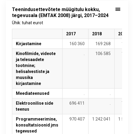
Teenindusettevõtete müügitulu kokku,
tegevusala (EMTAK 2008) järgi, 2017–2024
Ühik: tuhat eurot
2017
2018
2019
Kirjastamine
160 360
169 268
189 1
Kinofilmide, videote
.
106 585
129 6
ja telesaadete
tootmine;
helisalvestiste ja
muusika
kirjastamine
Meediateenused
.
.
22 9
Elektroonilise side
696 411
.
745 5
teenus
Programmeerimine,
970 407
1 242 041
1 574 6
konsultatsioonid jms
tegevused