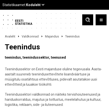
Avaleht
Valdkonnad
Majandus
Teenindus
Teenindus
teenindus
teenindussektor
teenused
Teenindussektor on Eesti majanduse oluline tegevusala. Aasta-
aastalt suureneb teenindusettevõtete lisandväärtuse ja
müügitulu osatähtsus ettevõtluses, pidevalt asutatakse uusi
ettevõtteid ja luuakse töökohti.
Teenindussektori valdkonnad on näiteks tervishoiuteenused ja
hariduskorraldus, majutus ja toitlustus, meelelahutus ja kultuur,
logistika, reklaam, side- ja iluteenused.