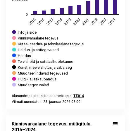
0
2024
2017
2022
2018
2023
2019
2015
2020
2016
2021
Info ja side
Kinnisvaraalane tegevus
Kutse-, teadus- ja tehnikaalane tegevus
Haldus- ja abitegevused
Haridus
Tervishoid ja sotsiaalhoolekanne
Kunst, meelelahutus ja vaba aeg
Muud teenindavad tegevused
Hulgi- ja jaekaubandus
Muud tegevusalad
Alusandmed statistika andmebaasis:
TE014
Viimati uuendatud: 23. jaanuar 2026 08.00
End of interactive chart.
Kinnisvaraalane tegevus, müügitulu, 2015–2024
Bar chart with 10 data series.
Kinnisvaraalane tegevus, müügitulu,
Alusandmed statistika andmebaasis:
TE014
2015–2024