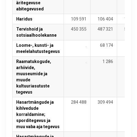
äritegevuse
abitegevused
Haridus
109 591
106 404
104 9
Tervishoid ja
450 355
487 321
546 5
sotsiaalhoolekanne
Loome-, kunsti- ja
.
68 174
70 4
meelelahutustegevus
Raamatukogude,
.
1 286
arhiivide,
muuseumide ja
muude
kultuuriasutuste
tegevus
Hasartmängude ja
284 488
309 494
kihlvedude
korraldamine;
sporditegevus ja
muu vaba aja tegevus
Hasartmängude ja
..
..