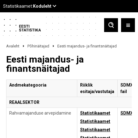
Avaleht
Põhinäitajad
Eesti majandus- ja finantsnäitajad
Eesti majandus- ja
finantsnäitajad
Andmekategooria
Riiklik
SDMX
esitaja/vastutaja
fail
REAALSEKTOR
Rahvamajanduse arvepidamine
Statistikaamet
SDMX
Statistikaamet
Statistikaamet