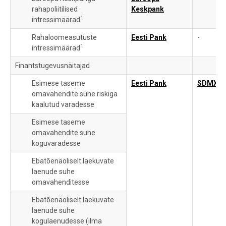
rahapoliitilised
Keskpank
1
intressimäärad
Rahaloomeasutuste
Eesti Pank
-
1
intressimäärad
Finantstugevusnäitajad
Esimese taseme
Eesti Pank
SDMX
omavahendite suhe riskiga
kaalutud varadesse
Esimese taseme
omavahendite suhe
koguvaradesse
Ebatõenäoliselt laekuvate
laenude suhe
omavahenditesse
Ebatõenäoliselt laekuvate
laenude suhe
kogulaenudesse (ilma