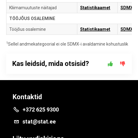
Kliimamuutuste näitajad
Statistikaamet
SDMX
TÖÖJÕUS OSALEMINE
Tööjõus osalemine
Statistikaamet
SDMX
1
Sellel andmekategoorial ei ole SDMX-i avaldamine kohustuslik
Kas leidsid, mida otsisid?
Kontaktid
+372 625 9300
stat@stat.ee