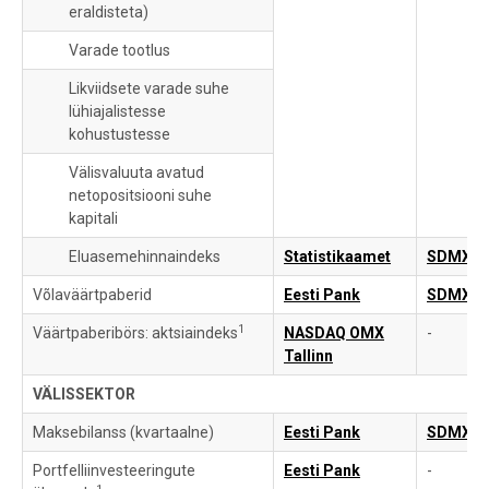
eraldisteta)
Varade tootlus
Likviidsete varade suhe
lühiajalistesse
kohustustesse
Välisvaluuta avatud
netopositsiooni suhe
kapitali
Eluasemehinnaindeks
Statistikaamet
SDMX
Võlaväärtpaberid
Eesti Pank
SDMX
1
Väärtpaberibörs: aktsiaindeks
NASDAQ OMX
-
Tallinn
VÄLISSEKTOR
Maksebilanss (kvartaalne)
Eesti Pank
SDMX
Portfelliinvesteeringute
Eesti Pank
-