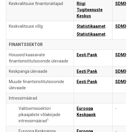
Keskvalitsuse finantsnäitajad
Riigi
SDMX
Tugiteenuste
Keskus
Keskvalitsuse võlg
Statistikaamet
SDMX
Statistikaamet
FINANTSSEKTOR
Hoiuseid kaasavate
Eesti Pank
SDMX
finantsinstitutsioonide ülevaade
Keskpanga ülevaade
Eesti Pank
SDMX
Muude finantsinstitutsioonide
Eesti Pank
SDMX
ülevaade
Intressimäärad
Valitsemissektori
Euroopa
-
pikaajaliste võlakirjade
Keskpank
1
intressimäärad
Euroopa Keskpanga
Euroopa
-