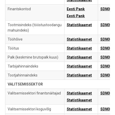
Statistikaamet
Finantskontod
Eesti Pank
SDMX
Eesti Pank
Tootmisindeks (tööstustoodangu
Statistikaamet
SDMX
mahuindeks)
Tööhõive
Statistikaamet
SDMX
Töötus
Statistikaamet
SDMX
Palk (keskmine brutopalk kuus)
Statistikaamet
SDMX
Tarbijahinnaindeks
Statistikaamet
SDMX
Tootjahinnaindeks
Statistikaamet
SDMX
VALITSEMISSEKTOR
Valitsemissektori finantsnäitajad
Statistikaamet
SDMX
Statistikaamet
Valitsemissektori koguvõlg
Statistikaamet
SDMX