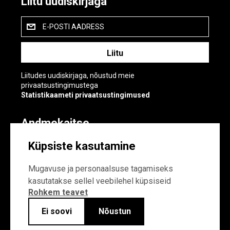
Liitu uudiskirjaga
E-POSTI AADRESS
Liitudes uudiskirjaga, nõustud meie
privaatsustingimustega
Statistikaameti privaatsustingimused
Andmekaitse
Andmekaitse
Küpsiste kasutamine
Küpsiste sätted
Mugavuse ja personaalsuse tagamiseks
kasutatakse sellel veebilehel küpsiseid
Rohkem teavet
Ei soovi
Nõustun