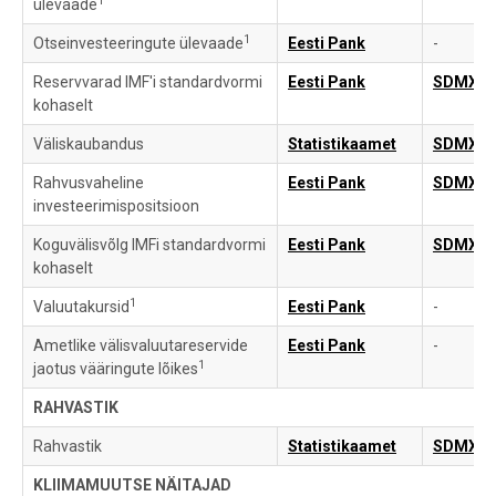
1
ülevaade
1
Otseinvesteeringute ülevaade
Eesti Pank
-
Reservvarad IMF'i standardvormi
Eesti Pank
SDMX
kohaselt
Väliskaubandus
Statistikaamet
SDMX
Rahvusvaheline
Eesti Pank
SDMX
investeerimispositsioon
Koguvälisvõlg IMFi standardvormi
Eesti Pank
SDMX
kohaselt
1
Valuutakursid
Eesti Pank
-
Ametlike välisvaluutareservide
Eesti Pank
-
1
jaotus vääringute lõikes
RAHVASTIK
Rahvastik
Statistikaamet
SDMX
KLIIMAMUUTSE NÄITAJAD