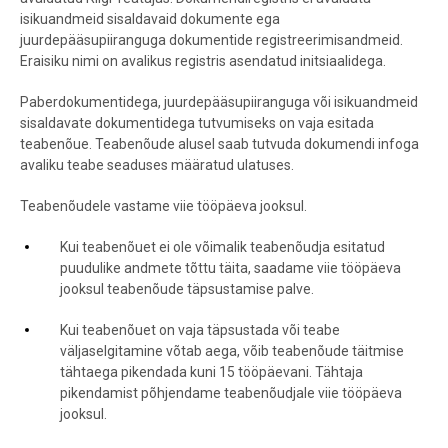
isikuandmeid sisaldavaid dokumente ega
juurdepääsupiiranguga dokumentide registreerimisandmeid.
Eraisiku nimi on avalikus registris asendatud initsiaalidega.
Paberdokumentidega, juurdepääsupiiranguga või isikuandmeid
sisaldavate dokumentidega tutvumiseks on vaja esitada
teabenõue. Teabenõude alusel saab tutvuda dokumendi infoga
avaliku teabe seaduses määratud ulatuses.
Teabenõudele vastame viie tööpäeva jooksul.
Kui teabenõuet ei ole võimalik teabenõudja esitatud
puudulike andmete tõttu täita, saadame viie tööpäeva
jooksul teabenõude täpsustamise palve.
Kui teabenõuet on vaja täpsustada või teabe
väljaselgitamine võtab aega, võib teabenõude täitmise
tähtaega pikendada kuni 15 tööpäevani. Tähtaja
pikendamist põhjendame teabenõudjale viie tööpäeva
jooksul.