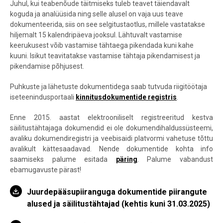
Juhul, kui teabenõude täitmiseks tuleb teavet täiendavalt
koguda ja analüüsida ning selle alusel on vaja uus teave
dokumenteerida, siis on see selgitustaotlus, millele vastatakse
hiljemalt 15 kalendripäeva jooksul. Lähtuvalt vastamise
keerukusest võib vastamise tähtaega pikendada kuni kahe
kuuni. Isikut teavitatakse vastamise tähtaja pikendamisest ja
pikendamise põhjusest.
Puhkuste ja lähetuste dokumentidega saab tutvuda riigitöötaja
iseteenindusportaali
kinnitusdokumentide registris
.
Enne 2015. aastat elektrooniliselt registreeritud kestva
säilitustähtajaga dokumendid ei ole dokumendihaldussüsteemi,
avaliku dokumendiregistri ja veebisaidi platvormi vahetuse tõttu
avalikult kättesaadavad. Nende dokumentide kohta info
saamiseks palume esitada
päring
. Palume vabandust
ebamugavuste pärast!
Juurdepääsupiiranguga dokumentide piirangute
alused ja säilitustähtajad (kehtis kuni 31.03.2025)