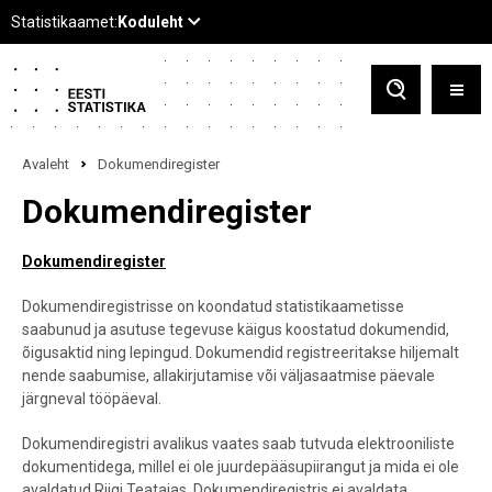
Avaleht
Dokumendiregister
Dokumendiregister
Dokumendiregister
Dokumendiregistrisse on koondatud statistikaametisse
saabunud ja asutuse tegevuse käigus koostatud dokumendid,
õigusaktid ning lepingud. Dokumendid registreeritakse hiljemalt
nende saabumise, allakirjutamise või väljasaatmise päevale
järgneval tööpäeval.
Dokumendiregistri avalikus vaates saab tutvuda elektrooniliste
dokumentidega, millel ei ole juurdepääsupiirangut ja mida ei ole
avaldatud Riigi Teatajas. Dokumendiregistris ei avaldata