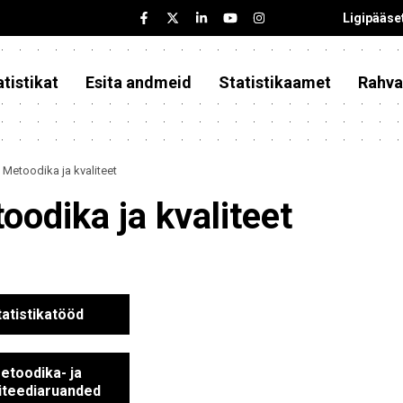
Ligipääse
tistikat
Esita andmeid
Statistikaamet
Rahva
Metoodika ja kvaliteet
oodika ja kvaliteet
tatistikatööd
etoodika- ja
iteediaruanded