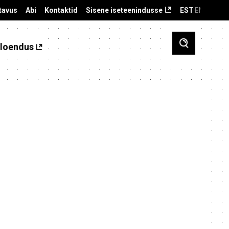
tavus
Abi
Kontaktid
Sisene iseteenindusse
EST
ENG
loendus