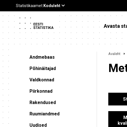
Avasta sta
Avaleht
Andmebaas
Met
Põhinäitajad
Valdkonnad
Piirkonnad
S
Rakendused
Ruumiandmed
M
kval
Uudised