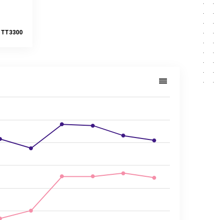
 TT3300
013–2025