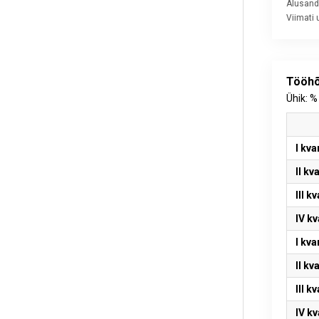
Alusand
Viimati
Tööhõi
Ühik: %
I kva
II kv
III k
IV kv
I kva
II kv
III k
IV kv