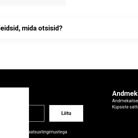
leidsid, mida otsisid?
ga
Andmek
Andmekaits
Küpsiste sät
ESS
õustud meie privaatsustingimustega
tsustingimused