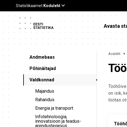
Avasta sta
Avaleht
Andmebaas
Töö
Põhinäitajad
Valdkonnad
Tööhõive 
Majandus
on isik, k
Rahandus
töötas ot
Energia ja transport
Infotehnoloogia,
innovatsioon ja teadus-
Tööhõ
arendustegevus