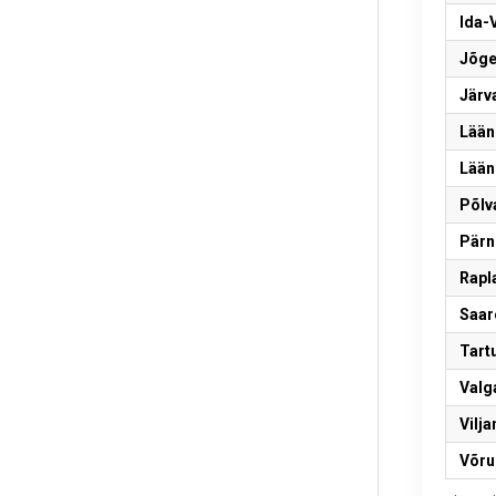
Ida-
Jõge
Järv
Lään
Lään
Põlv
Pärn
Rapl
Saar
Tart
Valg
Vilj
Võru