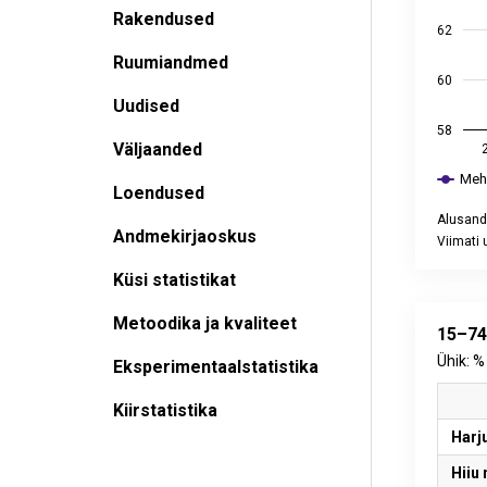
Rakendused
62
Ruumiandmed
60
Uudised
58
Väljaanded
Meh
Loendused
Alusand
Andmekirjaoskus
Viimati 
End of int
Küsi statistikat
Metoodika ja kvaliteet
15–74
Ühik: %
Eksperimentaalstatistika
Kiirstatistika
Harj
Hiiu