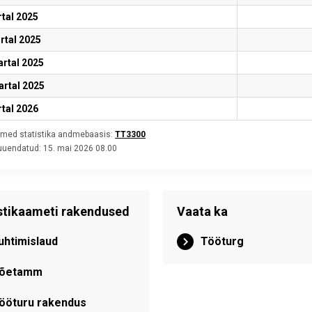
rtal 2025
artal 2025
vartal 2025
artal 2025
rtal 2026
med statistika andmebaasis:
TT3300
 uuendatud:
15. mai 2026 08.00
stikaameti rakendused
Vaata ka
uhtimislaud
Tööturg
õetamm
ööturu rakendus