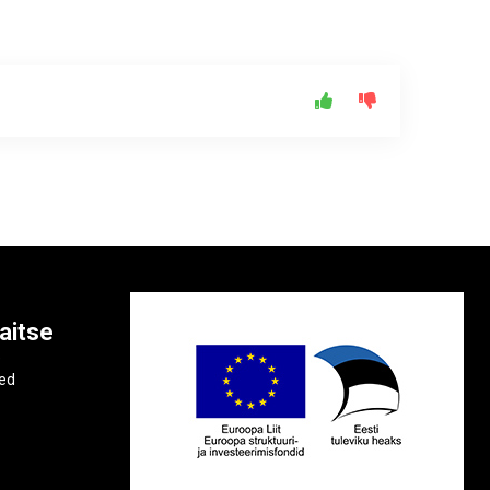
aitse
e
ted