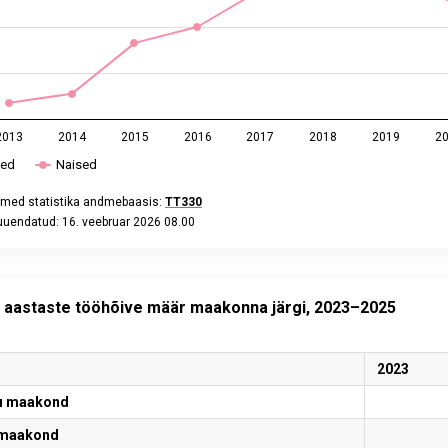
2013
2014
2015
2016
2017
2018
2019
2
ed
Naised
med statistika andmebaasis:
TT330
uuendatud: 16. veebruar 2026 08.00
eractive chart.
 aastaste tööhõive määr maakonna järgi, 2023–2025
2023
u maakond
 maakond