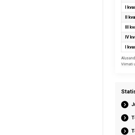
I kva
II kv
III k
IV kv
I kva
Alusand
Viimati
Stati
J
T
T