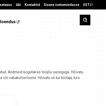
äsetavus
Abi
Kontaktid
Sisene iseteenindusse
EST
ENG
loendus
vatud. Andmeid kogutakse tööjõu-uuringuga. Hõivatu
õtja või vabakutselisena. Hõivatu on ka töötaja, kes
.