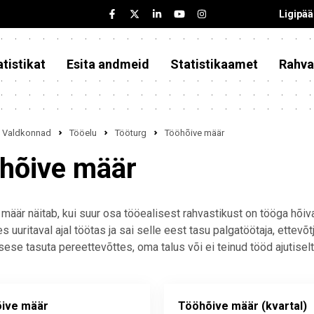
Ligipä
tistikat
Esita andmeid
Statistikaamet
Rahva
Valdkonnad
Tööelu
Tööturg
Tööhõive määr
hõive määr
määr näitab, kui suur osa tööealisest rahvastikust on tööga hõi
es uuritaval ajal töötas ja sai selle eest tasu palgatöötaja, ettev
sese tasuta pereettevõttes, oma talus või ei teinud tööd ajutiselt
ive määr
Tööhõive määr (kvartal)