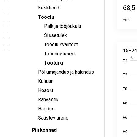
68,5
Keskkond
Tööelu
2025
Palk ja tööjõukulu
Sissetulek
15–74 aa
Tööelu kvaliteet
Line chart
15–74
Tööõnnetused
Alusandm
%
74
Viimati u
Tööturg
View as
Põllumajandus ja kalandus
72
The chart
Kultuur
The chart
70
Heaolu
Rahvastik
68
Haridus
Säästev areng
66
Piirkonnad
64