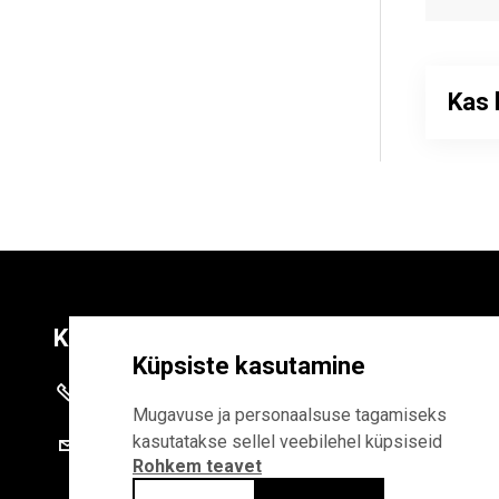
Kas 
Kontaktid
Liitu uudiskirja
Küpsiste kasutamine
+372 625 9300
E-POSTI AADR
Mugavuse ja personaalsuse tagamiseks
kasutatakse sellel veebilehel küpsiseid
stat@stat.ee
Rohkem teavet
Liitudes uudiskirjaga, n
Statistikaameti privaa