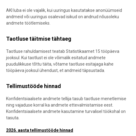
AKI luba ei ole vajalik, kui uuringus kasutatakse anonüümseid
andmeid või uuringus osalevad isikud on andnud nõusoleku
andmete töötlemiseks.
Taotluse täitmise tähtaeg
Taotluse rahuldamisest teatab Statistikaamet 15 tööpäeva
jooksul. Kui taotlust ei ole võimalik esitatud andmete
puudulikkuse tõttu täita, võtame taotluse esitajaga kahe
tööpäeva jooksul ühendust, et andmeid täpsustada.
Tellimustööde hinnad
Konfidentsiaalsete andmete tellija tasub taotluse menetlemise
ning vajaduse korral ka andmete ettevalmistamise eest.
Konfidentsiaalsete andmete kasutamine turvalisel töökohal on
tasuta.
2026. aasta tellimustööde hinnad