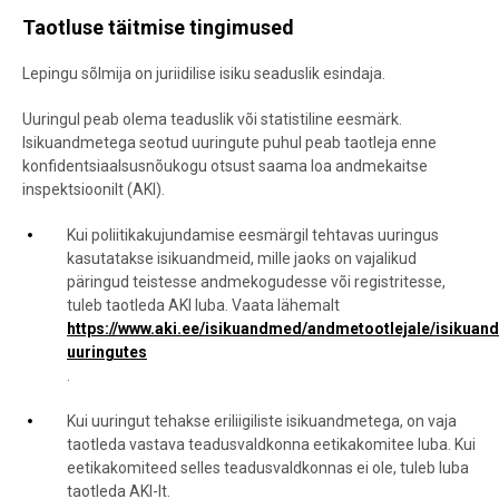
Taotluse täitmise tingimused
Lepingu sõlmija on juriidilise isiku seaduslik esindaja.
Uuringul peab olema teaduslik või statistiline eesmärk.
Isikuandmetega seotud uuringute puhul peab taotleja enne
konfidentsiaalsusnõukogu otsust saama loa andmekaitse
inspektsioonilt (AKI).
Kui poliitikakujundamise eesmärgil tehtavas uuringus
kasutatakse isikuandmeid, mille jaoks on vajalikud
päringud teistesse andmekogudesse või registritesse,
tuleb taotleda AKI luba. Vaata lähemalt
https://www.aki.ee/isikuandmed/andmetootlejale/isikua
uuringutes
.
Kui uuringut tehakse eriliigiliste isikuandmetega, on vaja
taotleda vastava teadusvaldkonna eetikakomitee luba. Kui
eetikakomiteed selles teadusvaldkonnas ei ole, tuleb luba
taotleda AKI-lt.