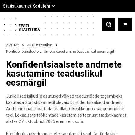
Avaleht
Küsi statistikat
Konfidentsiaalsete andmete kasutamine teaduslikul eesmärgil
Konfidentsiaalsete andmete
kasutamine teaduslikul
eesmärgil
Juriidilised isikud ja asutused võivad teadustööde tegemiseks
kasutada Statistikaametil olevaid konfidentsiaalseid andmeid.
Andmeid saab kasutada teadlaste keskkonnas kaugühenduse
teel. Lokaalsete töökohtade kasutamise teenust statistikaamet
alates 27. oktoobrist 2025 enam ei osuta.
Konfidentsiaalsete andmete kasutamist saab taotleda siin: