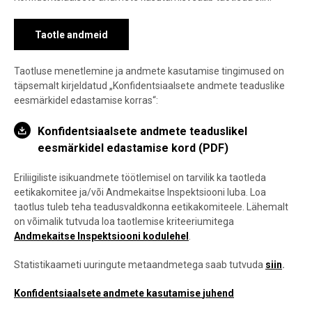
Taotle andmeid
Taotluse menetlemine ja andmete kasutamise tingimused on
täpsemalt kirjeldatud „Konfidentsiaalsete andmete teaduslike
eesmärkidel edastamise korras“:
Konfidentsiaalsete andmete teaduslikel
eesmärkidel edastamise kord (PDF)
Eriliigiliste isikuandmete töötlemisel on tarvilik ka taotleda
eetikakomitee ja/või Andmekaitse Inspektsiooni luba. Loa
taotlus tuleb teha teadusvaldkonna eetikakomiteele. Lähemalt
on võimalik tutvuda loa taotlemise kriteeriumitega
Andmekaitse Inspektsiooni kodulehel
.
Statistikaameti uuringute metaandmetega saab tutvuda
siin
.
Konfidentsiaalsete andmete kasutamise
juhend