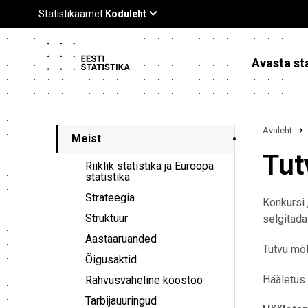
Avasta sta
Avaleht
Meist
Tut
Riiklik statistika ja Euroopa
statistika
Strateegia
Konkursi 
Struktuur
selgitada 
Aastaaruanded
Tutvu mõl
Õigusaktid
Hääletus 
Rahvusvaheline koostöö
Tarbijauuringud