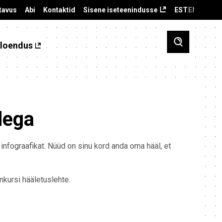
tavus
Abi
Kontaktid
Sisene iseteenindusse
EST
ENG
loendus
dega
 infograafikat. Nüüd on sinu kord anda oma hääl, et
kursi hääletuslehte.