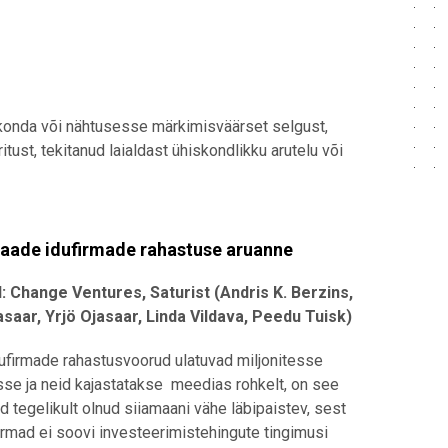
konda või nähtusesse märkimisväärset selgust,
st, tekitanud laialdast ühiskondlikku arutelu või
aade idufirmade rahastuse aruanne
: Change Ventures, Saturist (Andris K. Berzins,
asaar, Yrjö Ojasaar, Linda Vildava, Peedu Tuisk)
dufirmade rahastusvoorud ulatuvad miljonitesse
se ja neid kajastatakse meedias rohkelt, on see
d tegelikult olnud siiamaani vähe läbipaistev, sest
firmad ei soovi investeerimistehingute tingimusi