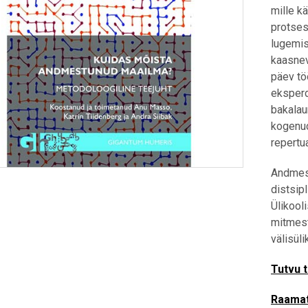
mille k
protses
lugemis
kaasnev
päev tö
eksperd
bakalau
kogenud
repertu
Andmest
distsipl
Ülikooli
mitmest
välisüli
Tutvu 
Raamat