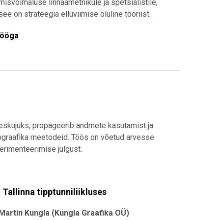
isvõimaluse linnaametnikule ja spetsialistile,
see on strateegia elluviimise oluline tööriist.
tööga
eeskujuks, propageerib andmete kasutamist ja
fograafika meetodeid. Töös on võetud arvesse
perimenteerimise julgust.
 Tallinna tipptunniliikluses
 Martin Kungla (Kungla Graafika OÜ)