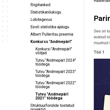
Hääletam
Riigihanked
Statistikanõukogu
Pari
Lobitegevus
Eesti statistika ajalugu
See on l
Albert Pulleritsu preemia
avanud nä
Konkurss "Andmepärl"
muutnud i
Konkursi "Andmepärl"
Töö 1
võitjad
Tutvu "Andmepärl 2024"
töödega
Tutvu "Andmepärl 2023"
töödega
Tutvu "Andmepärl 2022"
töödega
Tutvu "Andmepärl
2021" töödega
Struktuurfondide toetatud
projektid