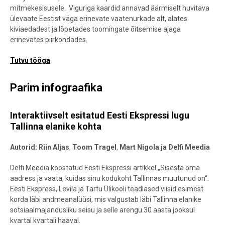
mitmekesisusele. Viguriga kaardid annavad äärmiselt huvitava
ülevaate Eestist väga erinevate vaatenurkade alt, alates
kiviaedadest ja lõpetades toomingate õitsemise ajaga
erinevates piirkondades.
Tutvu tööga
Parim infograafika
Interaktiivselt esitatud Eesti Ekspressi lugu
Tallinna elanike kohta
Autorid:
Riin Aljas
,
Toom Tragel
,
Mart Nigola
ja Delfi Meedia
Delfi Meedia koostatud Eesti Ekspressi artikkel „Sisesta oma
aadress ja vaata, kuidas sinu kodukoht Tallinnas muutunud on“.
Eesti Ekspress, Levila ja Tartu Ülikooli teadlased viisid esimest
korda läbi andmeanalüüsi, mis valgustab läbi Tallinna elanike
sotsiaalmajandusliku seisu ja selle arengu 30 aasta jooksul
kvartal kvartali haaval.