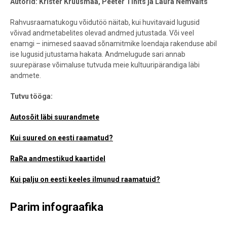
Autorid: Krister Kruusmaa, Peeter Tinits ja Laura Nemvalts
Rahvusraamatukogu võidutöö näitab, kui huvitavaid lugusid
võivad andmetabelites olevad andmed jutustada. Või veel
enamgi – inimesed saavad sõnamitmike loendaja rakenduse abil
ise lugusid jutustama hakata. Andmelugude sari annab
suurepärase võimaluse tutvuda meie kultuuripärandiga läbi
andmete.
Tutvu tööga:
Autosõit läbi suurandmete
Kui suured on eesti raamatud?
RaRa andmestikud kaartidel
Kui palju on eesti keeles ilmunud raamatuid?
Parim infograafika