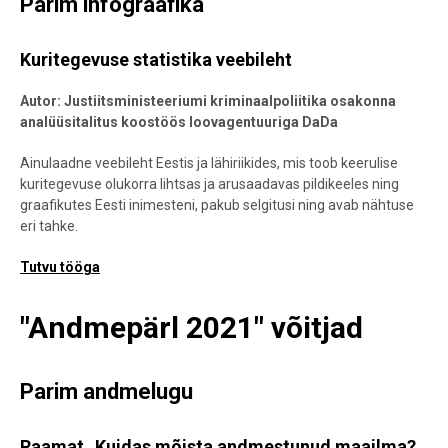
Parim infograafika
Kuritegevuse statistika veebileht
Autor: Justiitsministeeriumi kriminaalpoliitika osakonna
analüüsitalitus koostöös loovagentuuriga DaDa
Ainulaadne veebileht Eestis ja lähiriikides, mis toob keerulise
kuritegevuse olukorra lihtsas ja arusaadavas pildikeeles ning
graafikutes Eesti inimesteni, pakub selgitusi ning avab nähtuse
eri tahke.
Tutvu tööga
"Andmepärl 2021" võitjad
Parim andmelugu
Raamat „Kuidas mõista andmestunud maailma?