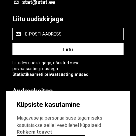
stat@stat.ee
Liitu uudiskirjaga
E-POSTI AADRESS
Liitudes uudiskirjaga, nõustud meie
privaatsustingimustega
Statistikaameti privaatsustingimused
Andmekaitse
Andmekaitse
Küpsiste kasutamine
Küpsiste sätted
Mugavuse ja personaalsuse tagamiseks
kasutatakse sellel veebilehel küpsiseid
Rohkem teavet