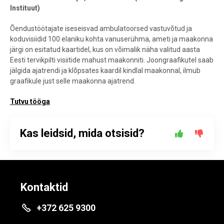
Instituut)
Õendustöötajate iseseisvad ambulatoorsed vastuvõtud ja
koduvisiidid 100 elaniku kohta vanuserühma, ameti ja maakonna
järgi on esitatud kaartidel, kus on võimalik näha valitud aasta
Eesti tervikpilti visiitide mahust maakonniti. Joongraafikutel saab
jälgida ajatrendi ja klõpsates kaardil kindlal maakonnal, ilmub
graafikule just selle maakonna ajatrend.
Tutvu tööga
Kas leidsid, mida otsisid?
Kontaktid
+372 625 9300