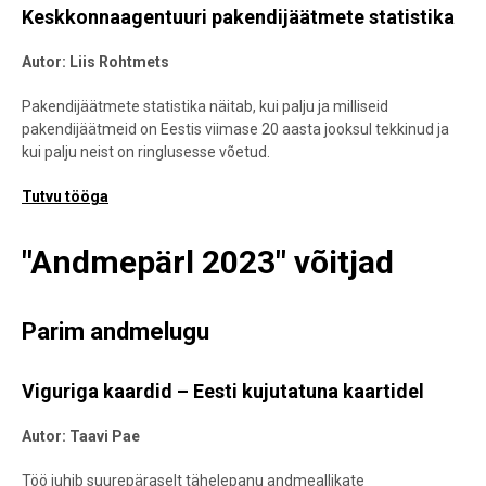
Keskkonnaagentuuri pakendijäätmete statistika
Autor: Liis Rohtmets
Pakendijäätmete statistika näitab, kui palju ja milliseid
pakendijäätmeid on Eestis viimase 20 aasta jooksul tekkinud ja
kui palju neist on ringlusesse võetud.
Tutvu tööga
"Andmepärl 2023" võitjad
Parim andmelugu
Viguriga kaardid – Eesti kujutatuna kaartidel
Autor:
Taavi Pae
Töö
juhib suurepäraselt tähelepanu andmeallikate