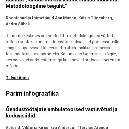
Metodoloogiline teejuht.“
Koostanud ja toimetanud Anu Masso, Katrin Tiidenberg,
Andra Siibak
Raamatu keskmes on meetodid ja metodoloogilised võtted,
millega uuritakse andmestumist kui sotsiaalset protsessi, mille
käigus igapäevased tegevused ja ühiskondlikud protsessid
teisendatakse arvandmeteks. Kogumik on lugemiseks kõigile,
kes soovivad andmestumisega kaasnevaid protsesse paremini
mõista.
Tutvu tööga
Parim infograafika
Õendustöötajate ambulatoorsed vastuvõtud ja
koduvisiidid
Autorid: Viktoria Kirpu, Eva Anderson (Tervise Arengu