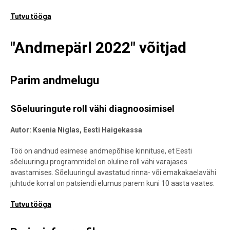
Tutvu tööga
"Andmepärl 2022" võitjad
Parim andmelugu
Sõeluuringute roll vähi diagnoosimisel
Autor: Ksenia Niglas, Eesti Haigekassa
Töö on andnud esimese andmepõhise kinnituse, et Eesti
sõeluuringu programmidel on oluline roll vähi varajases
avastamises. Sõeluuringul avastatud rinna- või emakakaelavähi
juhtude korral on patsiendi elumus parem kuni 10 aasta vaates.
Tutvu tööga