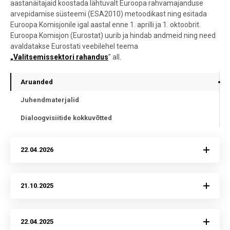
aastanäitajaid koostada lähtuvalt Euroopa rahvamajanduse
arvepidamise süsteemi (
ESA2010
) metoodikast ning esitada
Euroopa Komisjonile igal aastal enne 1. aprilli ja 1. oktoobrit.
Euroopa Komisjon (Eurostat) uurib ja hindab andmeid ning need
avaldatakse Eurostati veebilehel teema
„Valitsemissektori rahandus
” all.
Aruanded
Juhendmaterjalid
Dialoogvisiitide kokkuvõtted
22.04.2026
21.10.2025
22.04.2025