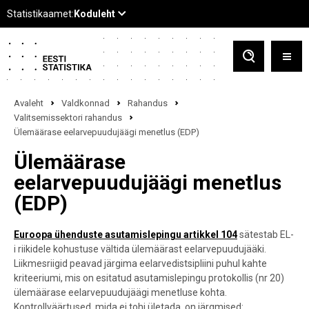
Avaleht
Valdkonnad
Rahandus
Valitsemissektori rahandus
Ülemäärase eelarvepuudujäägi menetlus (EDP)
Ülemäärase
eelarvepuudujäägi menetlus
(EDP)
Euroopa ühenduste asutamislepingu artikkel 104
sätestab EL-
i riikidele kohustuse vältida ülemäärast eelarvepuudujääki.
Liikmesriigid peavad järgima eelarvedistsipliini puhul kahte
kriteeriumi, mis on esitatud asutamislepingu
protokollis (nr 20)
ülemäärase eelarvepuudujäägi menetluse kohta
.
Kontrollväärtused, mida ei tohi ületada, on järgmised: