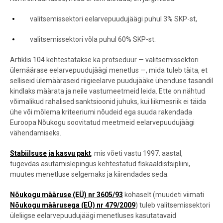
valitsemissektori eelarvepuudujäägi puhul 3% SKP-st,
valitsemissektori võla puhul 60% SKP-st.
Artiklis 104 kehtestatakse ka protseduur — valitsemissektori
ülemäärase eelarvepuudujäägi menetlus —, mida tuleb täita, et
selliseid ülemääraseid riigieelarve puudujääke ühenduse tasandil
kindlaks määrata ja neile vastumeetmeid leida. Ette on nähtud
võimalikud rahalised sanktsioonid juhuks, kui liikmesriik ei täida
ühe või mõlema kriteeriumi nõudeid ega suuda rakendada
Euroopa Nõukogu soovitatud meetmeid eelarvepuudujäägi
vähendamiseks.
Stabiilsuse ja kasvu pakt
, mis võeti vastu 1997. aastal,
tugevdas asutamislepingus kehtestatud fiskaaldistsipliini,
muutes menetluse selgemaks ja kiirendades seda.
Nõukogu määruse (EÜ) nr 3605/93
kohaselt (muudeti viimati
Nõukogu määrusega (EÜ) nr 479/2009
) tuleb valitsemissektori
üleliigse eelarvepuudujäägi menetluses kasutatavaid