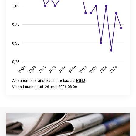
1,00
0,75
0,50
0,25
2014
2024
2008
2018
2012
2022
2006
2016
2010
2020
Alusandmed statistika andmebaasis:
KU12
Viimati uuendatud: 26. mai 2026 08.00
End of interactive chart.