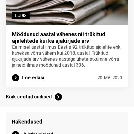
UUDIS
Möödunud aastal vähenes nii trükitud
ajalehtede kui ka ajakirjade arv
Eelmisel aastal ilmus Eestis 92 trükitud ajalehte ehk
kaheksa võrra vähem kui 2018. aastal. Trükitud
ajakirjade arv vähenes aastaga üheteistkümne võrra
ja neid ilmus möödunud aastal 336.
Loe edasi
20. MAI 2020
Kõik seotud uudised
Rakendused