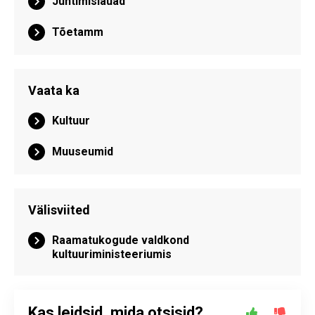
Juhtimislauad
Tõetamm
Vaata ka
Kultuur
Muuseumid
Välisviited
Raamatukogude valdkond
kultuuriministeeriumis
Kas leidsid, mida otsisid?