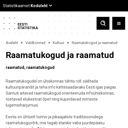
Avaleht
Valdkonnad
Kultuur
Raamatukogud ja raamatud
Raamatukogud ja raamatud
raamatud
raamatukogud
Raamatukogudel on ühiskonnas tähtis roll: säilitada
kultuuripärandit ja teha info kättesaadavaks Eesti igas paigas.
Samuti aitavad raamatukogud orienteeruda infoühiskonnas,
toetavad elukestvat õpet ning kujundavad inimeste
lugemisharjumusi.
Eestis on ühtselt toimiv ja pikaajaliste traditsioonidega
raamatukoguvõrk, mis tagab elanike vaba juurdepääsu