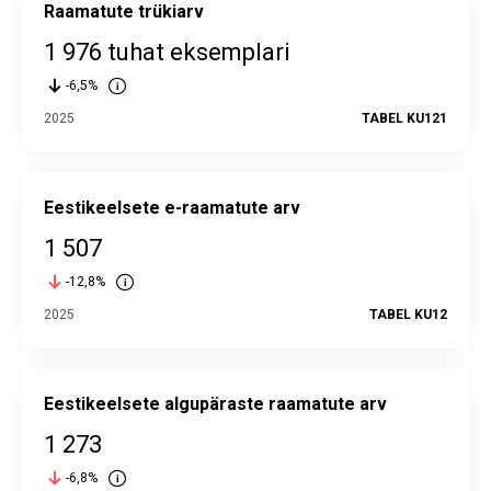
Raamatute trükiarv
1 976 tuhat eksemplari
-6,5%
2025
TABEL KU121
Eestikeelsete e-raamatute arv
1 507
-12,8%
2025
TABEL KU12
Eestikeelsete algupäraste raamatute arv
1 273
-6,8%