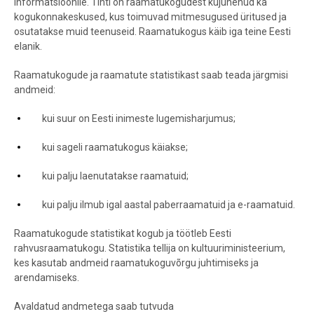
informatsioonile. Tihti on raamatukogudest kujunenud ka
kogukonnakeskused, kus toimuvad mitmesugused üritused ja
osutatakse muid teenuseid. Raamatukogus käib iga teine Eesti
elanik.
Raamatukogude ja raamatute statistikast saab teada järgmisi
andmeid:
kui suur on Eesti inimeste lugemisharjumus;
kui sageli raamatukogus käiakse;
kui palju laenutatakse raamatuid;
kui palju ilmub igal aastal paberraamatuid ja e-raamatuid.
Raamatukogude statistikat kogub ja töötleb Eesti
rahvusraamatukogu. Statistika tellija on kultuuriministeerium,
kes kasutab andmeid raamatukoguvõrgu juhtimiseks ja
arendamiseks.
Avaldatud andmetega saab tutvuda