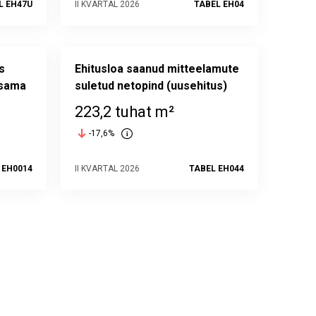
L EH47U
II KVARTAL 2026
TABEL EH04
s
Ehitusloa saanud mitteelamute
 sama
suletud netopind (uusehitus)
223,2 tuhat m²
-17,6%
 EH0014
II KVARTAL 2026
TABEL EH044