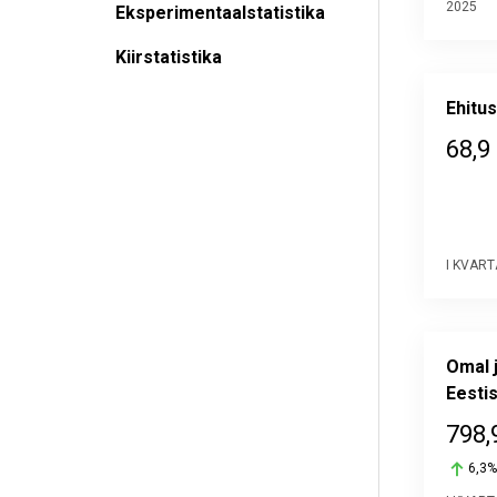
2025
Eksperimentaalstatistika
Kiirstatistika
Ehitu
68,9
I KVART
Omal 
Eestis
798,
6,3%