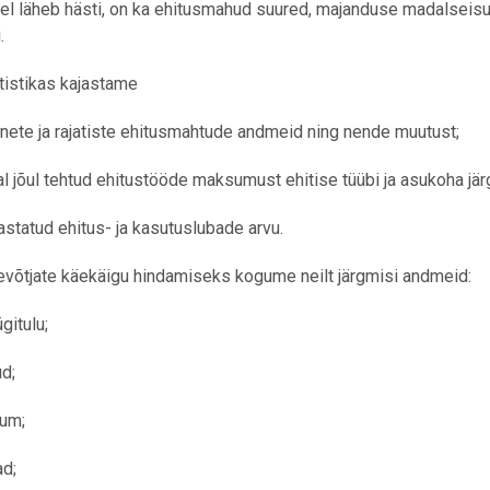
l läheb hästi, on ka ehitusmahud suured, majanduse madalseisu aj
.
tistikas kajastame
nete ja rajatiste ehitusmahtude andmeid ning nende muutust;
l jõul tehtud ehitustööde maksumust ehitise tüübi ja asukoha järg
jastatud ehitus- ja kasutuslubade arvu.
evõtjate käekäigu hindamiseks kogume neilt järgmisi andmeid:
gitulu;
ud;
um;
ad;