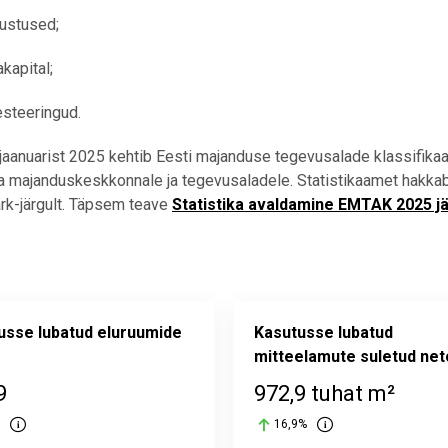
ustused;
kapital;
esteeringud.
 jaanuarist 2025 kehtib Eesti majanduse tegevusalade klassifik
 majanduskeskkonnale ja tegevusaladele. Statistikaamet hakkab 
ärk-järgult. Täpsem teave
Statistika avaldamine EMTAK 2025 jä
usse lubatud eluruumide
Kasutusse lubatud
mitteelamute suletud net
9
972,9 tuhat m²
16,9%