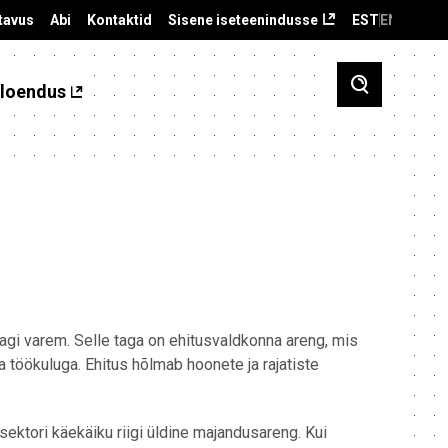
tavus
Abi
Kontaktid
Sisene iseteenindusse
EST
ENG
loendus
nagi varem. Selle taga on ehitusvaldkonna areng, mis
a töökuluga. Ehitus hõlmab hoonete ja rajatiste
ektori käekäiku riigi üldine majandusareng. Kui