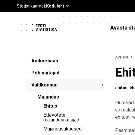
Avasta sta
Avaleht
Andmebaas
Ehi
Põhinäitajad
Valdkonnad
ehitus
eh
Majandus
Elumajad,
Ehitus
võimaldab
Ettevõtete
ehitust, 
majandusnäitajad
Majandusüksused
Peamiselt