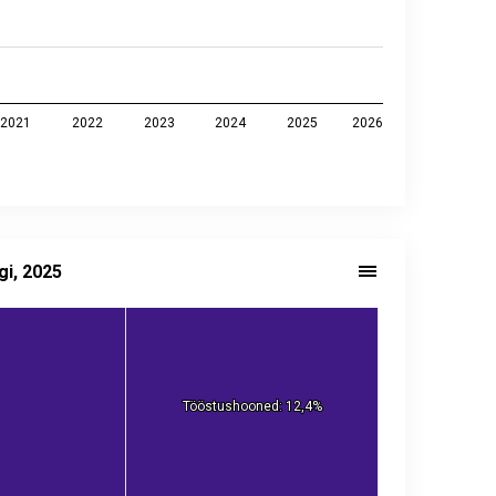
2021
2022
2023
2024
2025
2026
gi, 2025
ne tüübi järgi, 2025
Tööstushooned: 12,4%
Tööstushooned: 12,4%