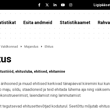
Ligipääse
tistikat
Esita andmeid
Statistikaamet
Rahva
Valdkonnad
Majandus
Ehitus
tus
itustööd
ehitusluba
ehitised
ehitamine
 ärihooned ja muud ehitised kerkivad tänapäeval kiiremini kui ku
 maju, sildu, staadioneid ja teid ehitada lühema aja ning väiksem
rekonstrueerimist, laiendamist ning lammutamist.
 tegutsevad ehitusettevõtjad koduturul. Seetõttu mõjutab ehituss