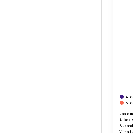
Viimati u
View as 
The chart
4-to
6-to
Vaata in
Allikas:
Alusand
Viimati 