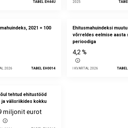
TABEL EH44U
2025
TABE
smahuindeks, 2021 = 100
Ehitusmahuindeksi muutu
võrreldes eelmise aasta
perioodiga
4,2 %
AL 2026
TABEL EH0014
I KVARTAL 2026
TABEL
jõul tehtud ehitustööd
 ja välisriikides kokku
9 miljonit eurot