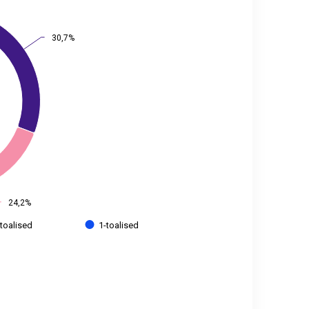
30,7%
30,7%
24,2%
24,2%
-toalised
1-toalised