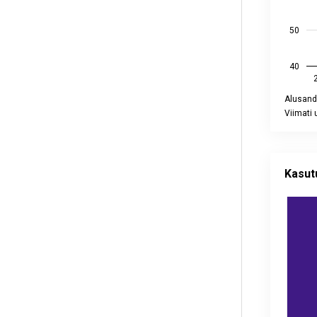
50
40
Alusand
Viimati
End of int
Kasutusse
Chart wit
Kasut
Vaata int
Allikas: s
Alusandm
Viimati u
View as 
The chart