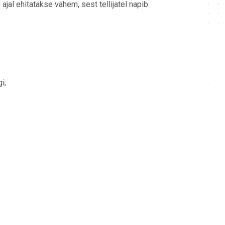
al ehitatakse vähem, sest tellijatel napib
i;