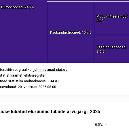
Büroohooned: 24,7%
Büroohooned: 24,7%
Muud mitteelamud:
Muud mitteelamud:
4,4%
4,4%
Kaubandushooned: 10,7%
Kaubandushooned: 10,7%
Teenindushooned:
Teenindushooned:
3,6%
3,6%
teraktiivset graafikut
juhtimislauad.stat.ee
 statistikaamet, ehitisregister
med statistika andmebaasis:
EH47U
uuendatud: 20. veebruar 2026 08.00
eractive chart.
 lubatud eluruumid tubade arvu järgi, 2025
with 8 slices.
usse lubatud eluruumid tubade arvu järgi, 2025
eraktiivset graafikut
juhtimislauad.stat.ee
tatistikaamet, ehitisregister
0,5%
0,5%
ed statistika andmebaasis:
EH44U