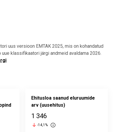
aatori uus versioon EMTAK 2025, mis on kohandatud
uue klassifikaatori järgi andmeid avaldama 2026.
rgi
Ehitusloa saanud eluruumide
opind
arv (uusehitus)
1 346
-14,1%