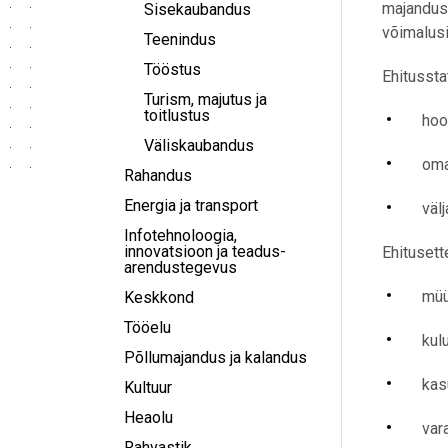
majanduse
Sisekaubandus
võimalusi
Teenindus
Tööstus
Ehitussta
Turism, majutus ja
toitlustus
hoo
Väliskaubandus
oma
Rahandus
Energia ja transport
väl
Infotehnoloogia,
innovatsioon ja teadus-
Ehitusett
arendustegevus
müü
Keskkond
Tööelu
kul
Põllumajandus ja kalandus
kas
Kultuur
Heaolu
var
Rahvastik