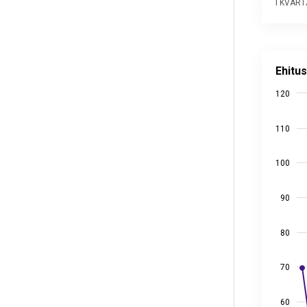
I KVART
Ehitusmah
Line char
Ehitus
Alusandm
120
Viimati u
View as 
The chart
110
The chart
100
90
80
70
60