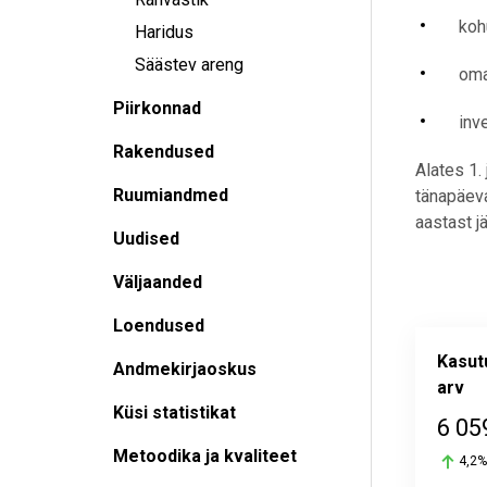
koh
Haridus
Säästev areng
oma
Piirkonnad
inv
Rakendused
Alates 1.
Ruumiandmed
tänapäeva
aastast j
Uudised
Väljaanded
Loendused
Kasut
Andmekirjaoskus
arv
Küsi statistikat
6 05
Metoodika ja kvaliteet
4,2%