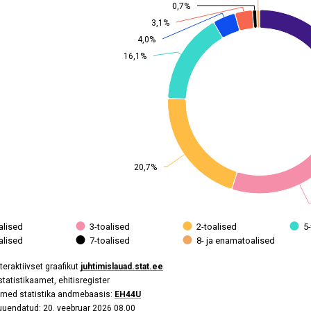
0,7%
0,7%
uendatud: 20. veebruar 2026 08.00
3,1%
3,1%
data table, Kasutusse lubatud eluruumid tubade arvu järgi, 2025
4,0%
4,0%
 has 2 Y axes displaying values, and values.
16,1%
16,1%
20,7%
20,7%
alised
3-toalised
2-toalised
5
alised
7-toalised
8- ja enamatoalised
teraktiivset graafikut
juhtimislauad.stat.ee
 statistikaamet, ehitisregister
med statistika andmebaasis:
EH44U
uuendatud: 20. veebruar 2026 08.00