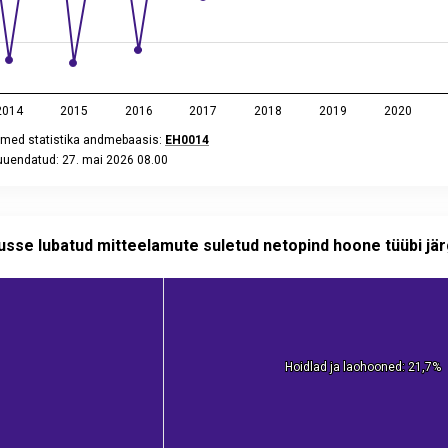
2014
2015
2016
2017
2018
2019
2020
med statistika andmebaasis:
EH0014
 uuendatud: 27. mai 2026 08.00
eractive chart.
 lubatud mitteelamute suletud netopind hoone tüübi järgi, 2025
h 17 data points.
usse lubatud mitteelamute suletud netopind hoone tüübi jär
eraktiivset graafikut
juhtimislauad.stat.ee
tatistikaamet, ehitisregister
ed statistika andmebaasis:
EH47U
uendatud: 20. veebruar 2026 08.00
data table, Kasutusse lubatud mitteelamute suletud netopind hoo
 has 2 Y axes displaying values, and values.
Hoidlad ja laohooned: 21,7%
Hoidlad ja laohooned: 21,7%