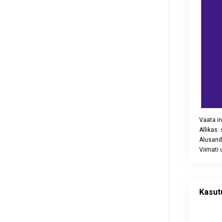
Vaata in
Allikas:
Alusand
Viimati 
End of int
Kasutusse
Pie chart 
Kasut
Vaata int
Allikas: s
Alusandm