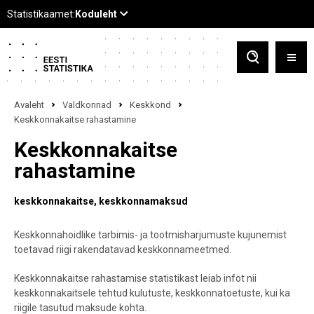
Avaleht
Valdkonnad
Keskkond
Keskkonnakaitse rahastamine
Keskkonnakaitse
rahastamine
keskkonnakaitse
keskkonnamaksud
Keskkonnahoidlike tarbimis- ja tootmisharjumuste kujunemist
toetavad riigi rakendatavad keskkonnameetmed.
Keskkonnakaitse rahastamise statistikast leiab infot nii
keskkonnakaitsele tehtud kulutuste, keskkonnatoetuste, kui ka
riigile tasutud maksude kohta.