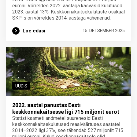
euroni. Võrreldes 2022. aastaga kasvasid kulutused
2023. aastal 13%. Keskkonnakaitsekulutuste osakaal
SKP-s on võrreldes 2014. aastaga vähenenud.
Loe edasi
15. DETSEMBER 2025
UUDIS
2022. aastal panustas Eesti
keskkonnakaitsesse ligi 715 miljonit eurot
Statistikaameti andmetel suurenesid Eesti
keskkonnakaitsekulutused reaalväärtuses aastatel
2014–2022 ligi 37%, see tähendab 527 miljonilt 715
miljoni euroni. Kulud keskkonnakaitsele olid