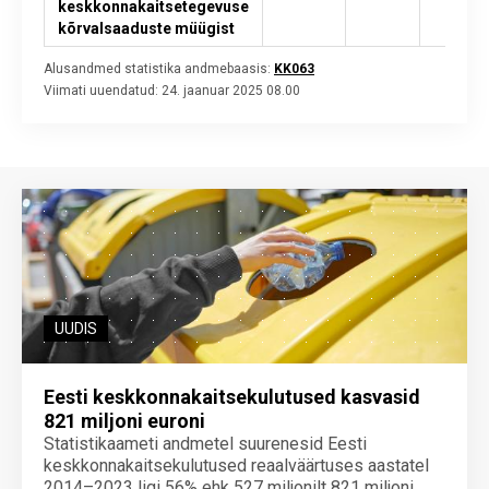
keskkonnakaitsetegevuse
kõrvalsaaduste müügist
Alusandmed statistika andmebaasis:
KK063
Viimati uuendatud:
24. jaanuar 2025 08.00
UUDIS
Eesti keskkonnakaitsekulutused kasvasid
821 miljoni euroni
Statistikaameti andmetel suurenesid Eesti
keskkonnakaitsekulutused reaalväärtuses aastatel
2014–2023 ligi 56% ehk 527 miljonilt 821 miljoni