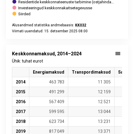
Residentide keskkonnateenuste tarbimine (ostjahinda…
Investeeringud keskkonnakaitsetegevusse
Siirded
Alusandmed statistika andmebaasis:
KK032
Viimati uuendatud: 15. detsember 2025 08.00
End of interactive chart.
Keskkonnamaksud, 2014–2024
Ühik: tuhat eurot
Energiamaksud
Transpordimaksud
Saaste
2014
463 783
11 305
2015
491 299
12 159
2016
567 409
12 521
2017
599 595
13 044
2018
623 734
13 231
2019
817 049
13 371