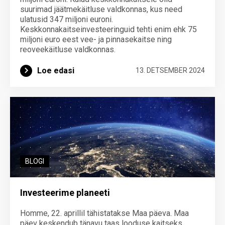
suurimad jäätmekäitluse valdkonnas, kus need
ulatusid 347 miljoni euroni.
Keskkonnakaitseinvesteeringuid tehti enim ehk 75
miljoni euro eest vee- ja pinnasekaitse ning
reoveekäitluse valdkonnas.
Loe edasi
13. DETSEMBER 2024
BLOGI
Investeerime planeeti
Homme, 22. aprillil tähistatakse Maa päeva. Maa
päev keskendub tänavu taas looduse kaitseks