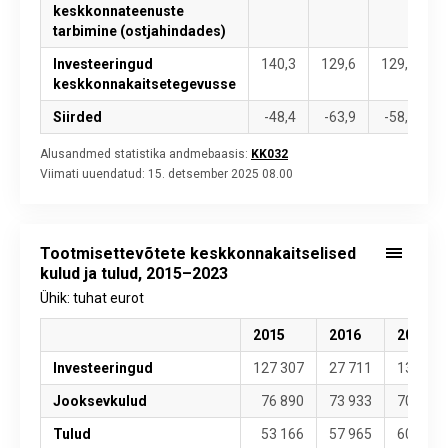
keskkonnateenuste
tarbimine (ostjahindades)
Investeeringud
140,3
129,6
129,7
1
keskkonnakaitsetegevusse
Siirded
-48,4
-63,9
-58,3
Alusandmed statistika andmebaasis:
KK032
Viimati uuendatud:
15. detsember 2025 08.00
Tootmisettevõtete keskkonnakaitselised
kulud ja tulud, 2015–2023
Ühik: tuhat eurot
2015
2016
2017
Investeeringud
127 307
27 711
13 231
Jooksevkulud
76 890
73 933
70 755
Tulud
53 166
57 965
60 635