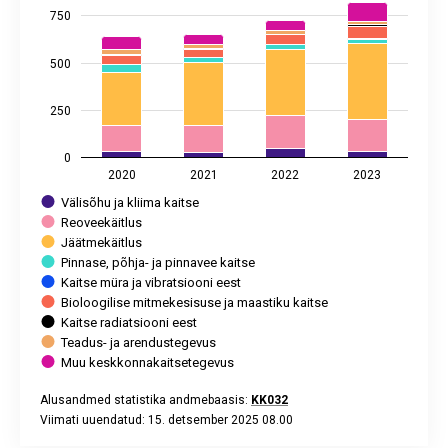
The chart has 2 Y axes displaying miljonit eurot, and values.
750
500
250
0
2020
2021
2022
2023
Välisõhu ja kliima kaitse
Reoveekäitlus
Jäätmekäitlus
Pinnase, põhja- ja pinnavee kaitse
Kaitse müra ja vibratsiooni eest
Bioloogilise mitmekesisuse ja maastiku kaitse
Kaitse radiatsiooni eest
Teadus- ja arendustegevus
Muu keskkonnakaitsetegevus
Alusandmed statistika andmebaasis:
KK032
Viimati uuendatud: 15. detsember 2025 08.00