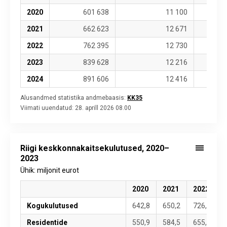
2020
601 638
11 100
2021
662 623
12 671
2022
762 395
12 730
2023
839 628
12 216
2024
891 606
12 416
Alusandmed statistika andmebaasis:
KK35
Viimati uuendatud:
28. aprill 2026 08.00
Riigi keskkonnakaitsekulutused, 2020–
2023
Ühik: miljonit eurot
2020
2021
2022
Kogukulutused
642,8
650,2
726,7
8
Residentide
550,9
584,5
655,3
7