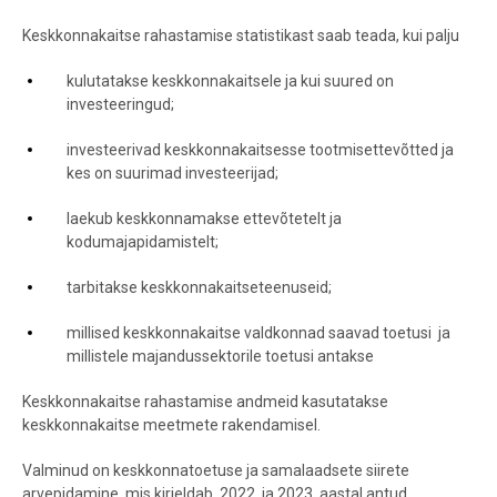
Keskkonnakaitse rahastamise statistikast saab teada, kui palju
kulutatakse keskkonnakaitsele ja kui suured on
investeeringud;
investeerivad keskkonnakaitsesse tootmisettevõtted ja
kes on suurimad investeerijad;
laekub keskkonnamakse ettevõtetelt ja
kodumajapidamistelt;
tarbitakse keskkonnakaitseteenuseid;
millised keskkonnakaitse valdkonnad saavad toetusi ja
millistele majandussektorile toetusi antakse
Keskkonnakaitse rahastamise andmeid kasutatakse
keskkonnakaitse meetmete rakendamisel.
Valminud on keskkonnatoetuse ja samalaadsete siirete
arvepidamine, mis kirjeldab, 2022. ja 2023. aastal antud