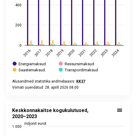
400
200
0
2024
2017
2020
2023
2018
2021
2016
2019
2022
Energiamaksud
Ressursimaksud
Saastemaksud
Transpordimaksud
Alusandmed statistika andmebaasis:
KK37
Viimati uuendatud: 28. aprill 2026 08.00
End of interactive chart.
Keskkonnakaitse kogukulutused, 2020–2023
Bar chart with 9 data series.
Keskkonnakaitse kogukulutused,
Alusandmed statistika andmebaasis:
KK032
2020–2023
Viimati uuendatud: 15. detsember 2025 08.00
miljonit eurot
1 000
View as data table, Keskkonnakaitse kogukulutused, 2020
The chart has 1 X axis displaying categories.