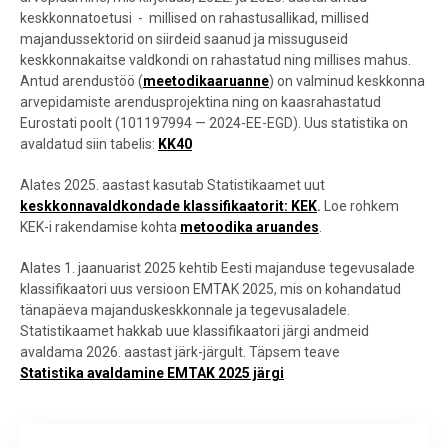
keskkonnatoetusi - millised on rahastusallikad, millised
majandussektorid on siirdeid saanud ja missuguseid
keskkonnakaitse valdkondi on rahastatud ning millises mahus.
Antud arendustöö (
meetodikaaruanne
)
on valminud keskkonna
arvepidamiste arendusprojektina ning on kaasrahastatud
Eurostati poolt (101197994 — 2024-EE-EGD). Uus statistika on
avaldatud siin tabelis:
KK40
Alates 2025. aastast kasutab Statistikaamet uut
keskkonnavaldkondade klassifikaatorit: KEK
.
Loe rohkem
KEK-i rakendamise kohta
metoodika aruandes
.
Alates 1. jaanuarist 2025 kehtib Eesti majanduse tegevusalade
klassifikaatori uus versioon EMTAK 2025, mis on kohandatud
tänapäeva majanduskeskkonnale ja tegevusaladele.
Statistikaamet hakkab uue klassifikaatori järgi andmeid
avaldama 2026. aastast järk-järgult. Täpsem teave
Statistika avaldamine EMTAK 2025 järgi