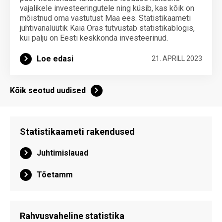
vajalikele investeeringutele ning küsib, kas kõik on
mõistnud oma vastutust Maa ees. Statistikaameti
juhtivanalüütik Kaia Oras tutvustab statistikablogis,
kui palju on Eesti keskkonda investeerinud.
Loe edasi
21. APRILL 2023
Kõik seotud uudised
Statistikaameti rakendused
Juhtimislauad
Tõetamm
Rahvusvaheline statistika