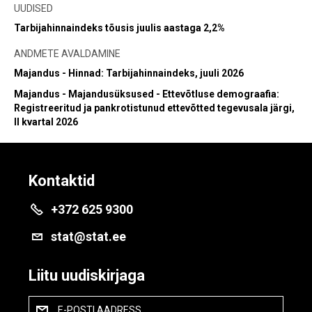
UUDISED
Tarbijahinnaindeks tõusis juulis aastaga 2,2%
ANDMETE AVALDAMINE
Majandus - Hinnad: Tarbijahinnaindeks, juuli 2026
Majandus - Majandusüksused - Ettevõtluse demograafia:
Registreeritud ja pankrotistunud ettevõtted tegevusala järgi,
II kvartal 2026
Kontaktid
+372 625 9300
stat@stat.ee
Liitu uudiskirjaga
E-POSTI AADRESS