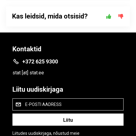
Kas leidsid, mida otsisid?
Kontaktid
+372 625 9300
stat
[at]
stat.ee
Liitu uudiskirjaga
E-POSTI AADRESS
Liitudes uudiskirjaga, nõustud meie