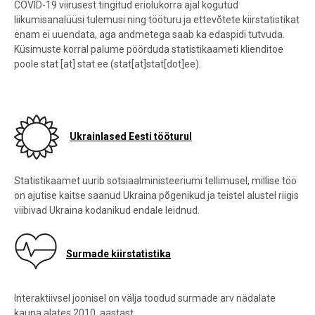
COVID-19 viirusest tingitud eriolukorra ajal kogutud
liikumisanalüüsi tulemusi ning tööturu ja ettevõtete kiirstatistikat
enam ei uuendata, aga andmetega saab ka edaspidi tutvuda.
Küsimuste korral palume pöörduda statistikaameti klienditoe
poole
stat
[at]
stat.ee
(stat[at]stat[dot]ee)
.
Ukrainlased Eesti tööturul
Statistikaamet uurib sotsiaalministeeriumi tellimusel, millise töö
on ajutise kaitse saanud Ukraina põgenikud ja teistel alustel riigis
viibivad Ukraina kodanikud endale leidnud.
Surmade kiirstatistika
Interaktiivsel joonisel on välja toodud surmade arv nädalate
kaupa alates 2010. aastast.