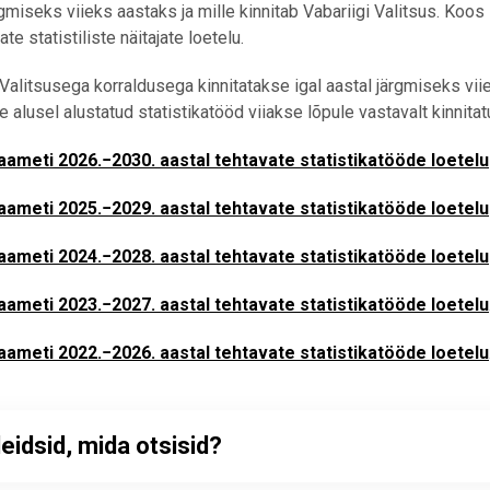
rgmiseks viieks aastaks ja mille kinnitab Vabariigi Valitsus. Koos
te statistiliste näitajate loetelu.
 Valitsusega korraldusega kinnitatakse igal aastal järgmiseks vii
e alusel alustatud statistikatööd viiakse lõpule vastavalt kinnitat
kaameti 2026.−2030. aastal tehtavate statistikatööde loetelu
kaameti 2025.−2029. aastal tehtavate statistikatööde loetelu
kaameti 2024.−2028. aastal tehtavate statistikatööde loetelu
kaameti 2023.−2027. aastal tehtavate statistikatööde loetelu
kaameti 2022.−2026. aastal tehtavate statistikatööde loetelu
leidsid, mida otsisid?