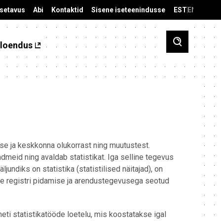
äsetavus
Abi
Kontaktid
Sisene iseteenindusse
EST
ENG
loendus
use ja keskkonna olukorrast ning muutustest.
ndmeid ning avaldab statistikat. Iga selline tegevus
ljundiks on statistika (statistilised näitajad), on
lise registri pidamise ja arendustegevusega seotud
eti statistikatööde loetelu, mis koostatakse igal