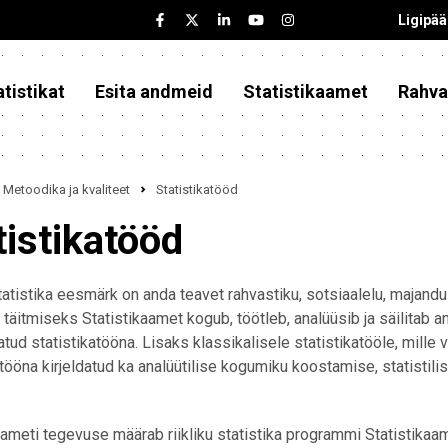
Ligipä
tistikat
Esita andmeid
Statistikaamet
Rahva
Metoodika ja kvaliteet
Statistikatööd
tistikatööd
statistika eesmärk on anda teavet rahvastiku, sotsiaalelu, majand
täitmiseks Statistikaamet kogub, töötleb, analüüsib ja säilitab a
atud statistikatööna. Lisaks klassikalisele statistikatööle, mille vä
atööna kirjeldatud ka analüütilise kogumiku koostamise, statisti
aameti tegevuse määrab riikliku statistika programmi Statistikaam