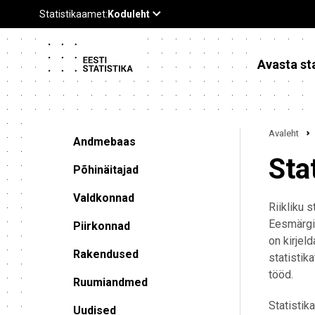
Avasta sta
Avaleht
Andmebaas
Sta
Põhinäitajad
Valdkonnad
Riikliku 
Eesmärgi 
Piirkonnad
on kirjeld
Rakendused
statistik
tööd.
Ruumiandmed
Statistik
Uudised