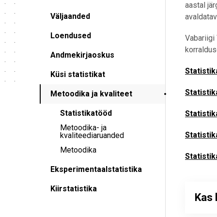
aastal jä
Väljaanded
avaldatava
Loendused
Vabariigi
korraldus
Andmekirjaoskus
Statisti
Küsi statistikat
Statisti
Metoodika ja kvaliteet
Statistikatööd
Statisti
Metoodika- ja
Statisti
kvaliteediaruanded
Metoodika
Statisti
Eksperimentaalstatistika
Kiirstatistika
Kas 