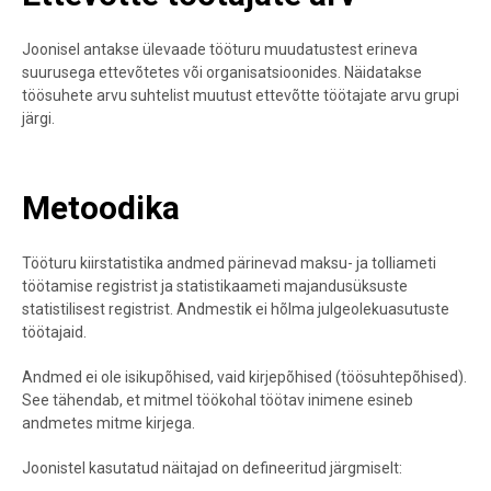
Joonisel antakse ülevaade tööturu muudatustest erineva
suurusega ettevõtetes või organisatsioonides. Näidatakse
töösuhete arvu suhtelist muutust ettevõtte töötajate arvu grupi
järgi.
Metoodika
Tööturu kiirstatistika andmed pärinevad maksu- ja tolliameti
töötamise registrist ja statistikaameti majandusüksuste
statistilisest registrist. Andmestik ei hõlma julgeolekuasutuste
töötajaid.
Andmed ei ole isikupõhised, vaid kirjepõhised (töösuhtepõhised).
See tähendab, et mitmel töökohal töötav inimene esineb
andmetes mitme kirjega.
Joonistel kasutatud näitajad on defineeritud järgmiselt: