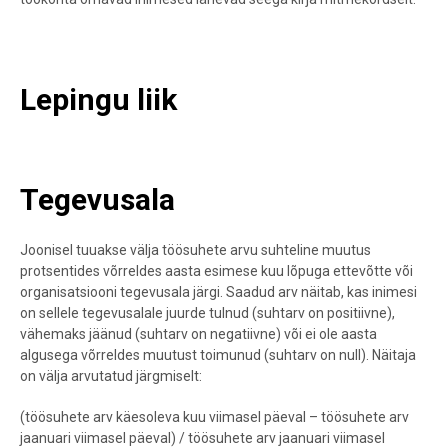
Lepingu liik
Tegevusala
Joonisel tuuakse välja töösuhete arvu suhteline muutus
protsentides võrreldes aasta esimese kuu lõpuga ettevõtte või
organisatsiooni tegevusala järgi. Saadud arv näitab, kas inimesi
on sellele tegevusalale juurde tulnud (suhtarv on positiivne),
vähemaks jäänud (suhtarv on negatiivne) või ei ole aasta
algusega võrreldes muutust toimunud (suhtarv on null). Näitaja
on välja arvutatud järgmiselt:
(töösuhete arv käesoleva kuu viimasel päeval – töösuhete arv
jaanuari viimasel päeval) / töösuhete arv jaanuari viimasel