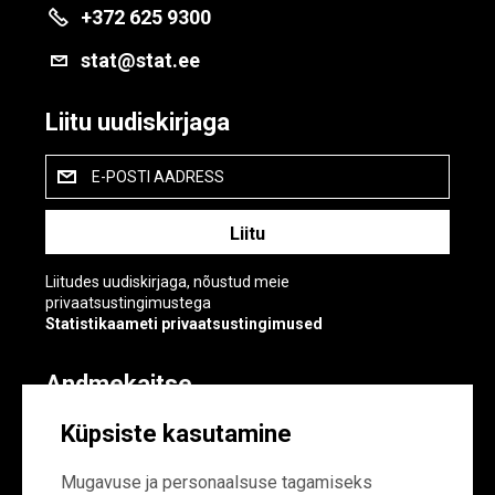
+372 625 9300
stat@stat.ee
Liitu uudiskirjaga
E-POSTI AADRESS
Liitudes uudiskirjaga, nõustud meie
privaatsustingimustega
Statistikaameti privaatsustingimused
Andmekaitse
Andmekaitse
Küpsiste kasutamine
Küpsiste sätted
Mugavuse ja personaalsuse tagamiseks