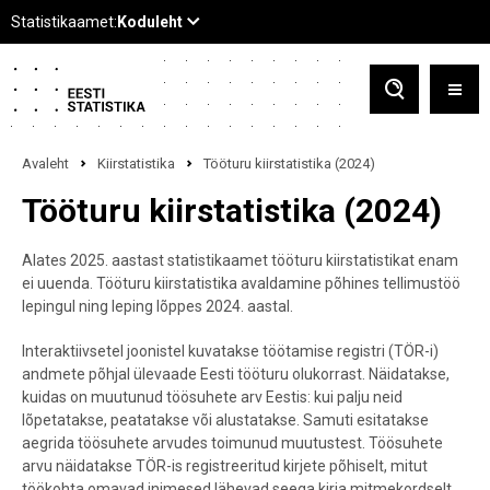
Avaleht
Kiirstatistika
Tööturu kiirstatistika (2024)
Tööturu kiirstatistika (2024)
Alates 2025. aastast statistikaamet tööturu kiirstatistikat enam
ei uuenda. Tööturu kiirstatistika avaldamine põhines tellimustöö
lepingul ning leping lõppes 2024. aastal.
Interaktiivsetel joonistel kuvatakse töötamise registri (TÖR-i)
andmete põhjal ülevaade Eesti tööturu olukorrast. Näidatakse,
kuidas on muutunud töösuhete arv Eestis: kui palju neid
lõpetatakse, peatatakse või alustatakse. Samuti esitatakse
aegrida töösuhete arvudes toimunud muutustest. Töösuhete
arvu näidatakse TÖR-is registreeritud kirjete põhiselt, mitut
töökohta omavad inimesed lähevad seega kirja mitmekordselt.