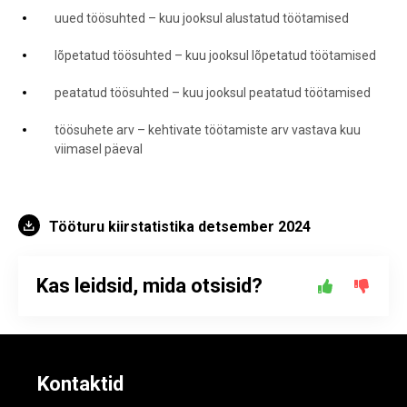
uued töösuhted – kuu jooksul alustatud töötamised
lõpetatud töösuhted – kuu jooksul lõpetatud töötamised
peatatud töösuhted – kuu jooksul peatatud töötamised
töösuhete arv – kehtivate töötamiste arv vastava kuu
viimasel päeval
Tööturu kiirstatistika detsember 2024
Kas leidsid, mida otsisid?
Kontaktid