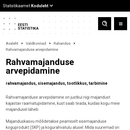
Avaleht
Valdkonnad
Rahandus
Rahvamajanduse arvepidamine
Rahvamajanduse
arvepidamine
rahvamajandus
sisemajandus
tootlikkus
tarbimine
Rahvamajanduse arvepidamine on justkui riigi majandust
kajastav raamatupidamine, kust saab teada, kuidas kogu meie
majandusel läheb.
Majanduskasvu mõõdetakse peamiselt sisemajanduse
koguprodukt (SKP) ja kogurahvatulu alusel. Mida suuremad on