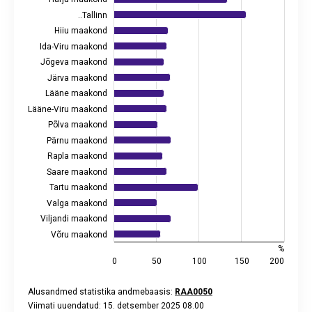
The chart has 1 X axis displaying categories.
..Tallinn
The chart has 2 Y axes displaying %, and values.
Hiiu maakond
Ida-Viru maakond
Jõgeva maakond
Järva maakond
Lääne maakond
Lääne-Viru maakond
Põlva maakond
Pärnu maakond
Rapla maakond
Saare maakond
Tartu maakond
Valga maakond
Viljandi maakond
Võru maakond
%
0
50
100
150
200
Alusandmed statistika andmebaasis:
RAA0050
Viimati uuendatud: 15. detsember 2025 08.00