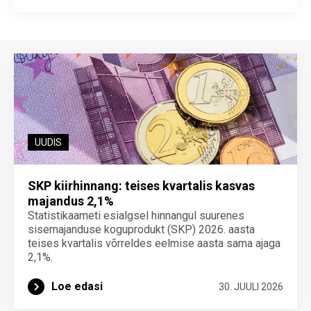
End of interactive chart.
UUDIS
SKP kiirhinnang: teises kvartalis kasvas
majandus 2,1%
Statistikaameti esialgsel hinnangul suurenes
sisemajanduse koguprodukt (SKP) 2026. aasta
teises kvartalis võrreldes eelmise aasta sama ajaga
2,1%.
Loe edasi
30. JUULI 2026