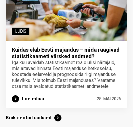
UUDIS
Kuidas elab Eesti majandus – mida räägivad
statistikaameti värsked andmed?
Iga kuu avaldab statistikaamet rea olulisi näitajaid,
mis aitavad hinnata Eesti majanduse hetkeseisu,
koostada eelarveid ja prognoosida riigi majanduse
tulevikku. Mis toimub Eesti majanduses? Vaatame
otsa mais avaldatud statistikaameti andmetele.
Loe edasi
28. MAI 2026
Kõik seotud uudised