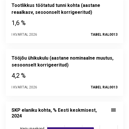
Tootlikkus töötatud tunni kohta (aastane
reaalkasv, sesoonselt korrigeeritud)
1,6 %
I KVARTAL 2026
TABEL RAL0013
Tööjõu ühikukulu (aastane nominaalne muutus,
sesoonselt korrigeeritud)
4,2 %
I KVARTAL 2026
TABEL RAL0013
SKP elaniku kohta, % Eesti keskmisest, 2024
Bar chart with 16 bars.
SKP elaniku kohta, % Eesti keskmisest,
Alusandmed statistika andmebaasis:
RAA0050
2024
Viimati uuendatud: 15. detsember 2025 08.00
View as data table, SKP elaniku kohta, % Eesti keskmisest,
Harju maakond