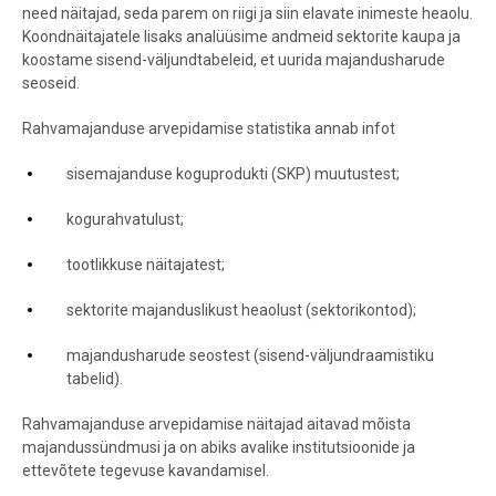
need näitajad, seda parem on riigi ja siin elavate inimeste heaolu.
Koondnäitajatele lisaks analüüsime andmeid sektorite kaupa ja
koostame sisend-väljundtabeleid, et uurida majandusharude
seoseid.
Rahvamajanduse arvepidamise statistika annab infot
sisemajanduse koguprodukti (SKP) muutustest;
kogurahvatulust;
tootlikkuse näitajatest;
sektorite majanduslikust heaolust (sektorikontod);
majandusharude seostest (sisend-väljundraamistiku
tabelid).
Rahvamajanduse arvepidamise näitajad aitavad mõista
majandussündmusi ja on abiks avalike institutsioonide ja
ettevõtete tegevuse kavandamisel.