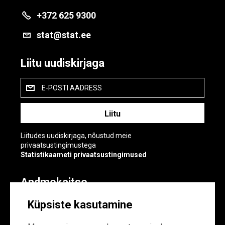
+372 625 9300
stat@stat.ee
Liitu uudiskirjaga
E-POSTI AADRESS
Liitudes uudiskirjaga, nõustud meie
privaatsustingimustega
Statistikaameti privaatsustingimused
Andmekaitse
Andmekaitse
Küpsiste kasutamine
Küpsiste sätted