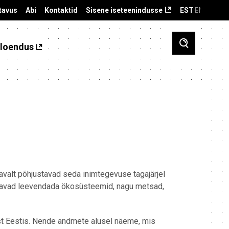
tavus
Abi
Kontaktid
Sisene iseteenindusse
EST
ENG
loendus
valt põhjustavad seda inimtegevuse tagajärjel
tavad leevendada ökosüsteemid, nagu metsad,
t Eestis. Nende andmete alusel näeme, mis