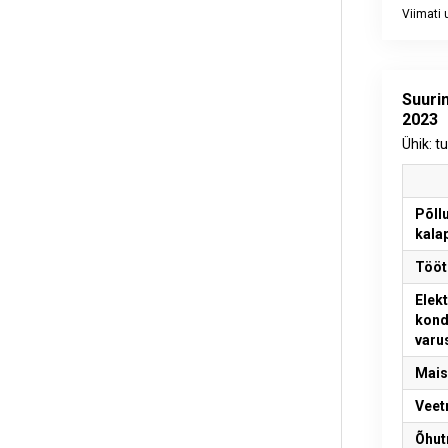
Viimati
End of int
Suuri
2023
Ühik: t
Põll
kala
Tööt
Elekt
kond
varu
Mais
Veet
Õhut