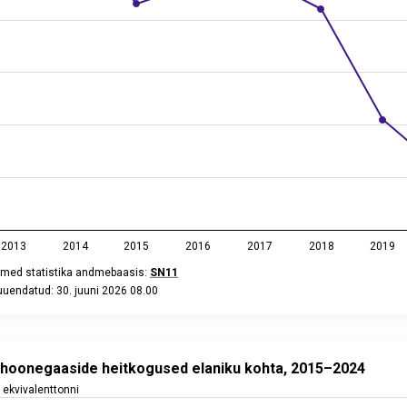
2013
2014
2015
2016
2017
2018
2019
med statistika andmebaasis:
SN11
uuendatud: 30. juuni 2026 08.00
eractive chart.
negaaside heitkogused elaniku kohta, 2015–2024
t with 10 data points.
hoonegaaside heitkogused elaniku kohta, 2015–2024
ed statistika andmebaasis:
KK80
 ekvivalenttonni
uendatud: 29. mai 2026 08.00