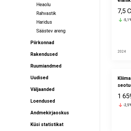
elani
Heaolu
7,5 
Rahvastik
-5,1
Haridus
Säästev areng
Piirkonnad
2024
Rakendused
Ruumiandmed
Uudised
Kliim
seotu
Väljaanded
1 65
Loendused
-2,5
Andmekirjaoskus
Küsi statistikat