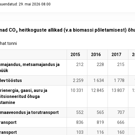
 uuendatud: 29. mai 2026 08.00
eractive chart.
mad CO₂ heitkoguste allikad (v.a biomassi põletamisest) õh
uhat tonni
2015
2016
2017
2
umajandus, metsamajandus ja
212
228
215
püük
lev tööstus
2 259
1 634
1 778
rienergia, gaasi, auru ja
10 331
12 845
13 807
1
itsioneeritud õhuga
stamine
maaveondus ja torutransport
552
565
707
ransport
836
819
666
ransport
103
116
160