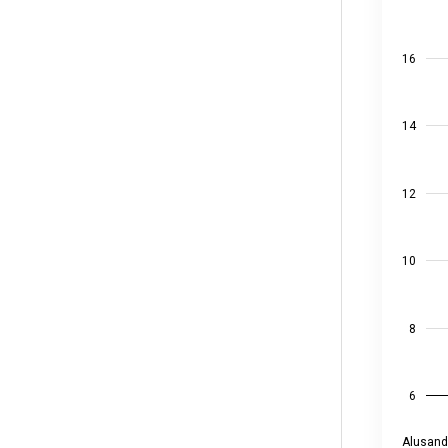
View as
The chart
The chart
16
14
12
10
8
6
Alusand