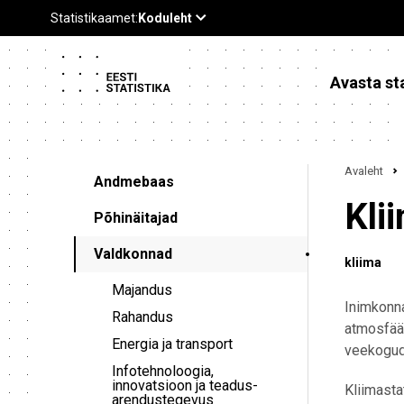
Avasta sta
Avaleht
Andmebaas
Kli
Põhinäitajad
Valdkonnad
kliima
Majandus
Inimkonna
Rahandus
atmosfää
Energia ja transport
veekogud
Infotehnoloogia,
innovatsioon ja teadus-
Kliimast
arendustegevus