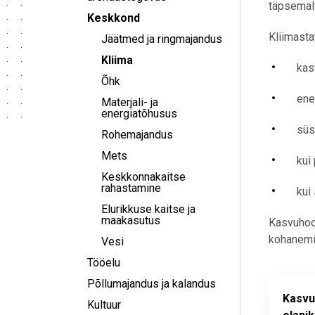
täpsemal
Keskkond
Kliimasta
Jäätmed ja ringmajandus
Kliima
kas
Õhk
ene
Materjali- ja
energiatõhusus
süs
Rohemajandus
Mets
kui
Keskkonnakaitse
rahastamine
kui
Elurikkuse kaitse ja
maakasutus
Kasvuhoo
kohanemi
Vesi
Tööelu
Põllumajandus ja kalandus
Kasvu
Kultuur