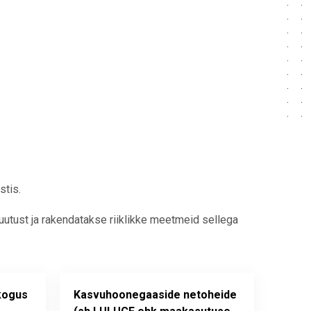
stis.
tust ja rakendatakse riiklikke meetmeid sellega
kogus
Kasvuhoonegaaside netoheide