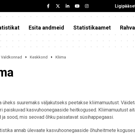
Ligipääse
tistikat
Esita andmeid
Statistikaamet
Rahva
Valdkonnad
Keskkond
Kliima
ima
 üheks suuremaks väljakutseks peetakse kliimamuutust. Väideta
ri paiskuvad kasvuhoonegaaside heitkogused. Kliimamuutust ai
 ja sood, mis seovad õhku paisatavat süsihappegaasi.
atistika annab ülevaate kasvuhoonegaaside õhuheitmete koguses