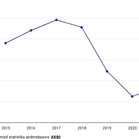
 data table, Kasvuhoonegaaside heitkogused elaniku kohta, 20
 has 1 X axis displaying categories.
 has 2 Y axes displaying CO₂ ekvivalenttonni, and values.
2015
2016
2017
2018
2019
2020
med statistika andmebaasis:
KK80