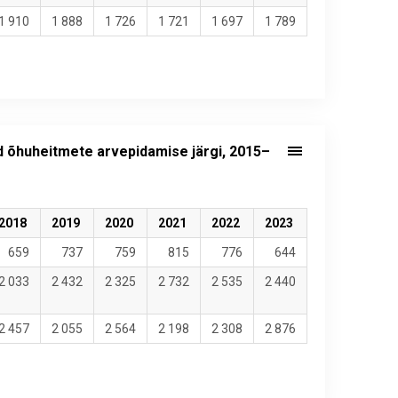
1 910
1 888
1 726
1 721
1 697
1 789
d õhuheitmete arvepidamise järgi, 2015–
2018
2019
2020
2021
2022
2023
659
737
759
815
776
644
2 033
2 432
2 325
2 732
2 535
2 440
2 457
2 055
2 564
2 198
2 308
2 876