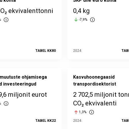
ku kohta
SKP ühe euro kohta
CO₂ ekvivalenttonni
0,4 kg
%
-7,9%
TABEL KK80
2024
TAB
amuutuste ohjamisega
Kasvuhoonegaasid
d investeeringud
transpordisektorist
9,6 miljonit eurot
2 702,5 miljonit ton
CO₂ ekvivalenti
%
1,3%
TABEL KK22
2024
TAB