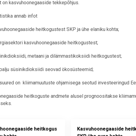
t on kasvuhoonegaaside tekkepõhjus.
tistika annab infot
vuhoonegaaside heitkogustest SKP ja ühe elaniku kohta;
rgiasektori kasvuhoonegaaside heitkogustest;
inikdioksiidi, metaani ja dilämmastikoksiidi heitkogustest;
 palju süsinikdioksiidi seovad ökosüsteemid;
 suured on kliimamuutuste ohjamisega seotud investeeringud Ee
negaaside heitkoguste andmete alusel prognoositakse kliimamuu
seks.
hoonegaaside heitkogus
Kasvuhoonegaaside heit