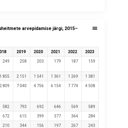
uheitmete arvepidamise järgi, 2015–
018
2019
2020
2021
2022
2023
249
258
203
179
187
159
1 855
2 151
1 541
1 361
1 269
1 381
2 809
7 040
4 756
6 154
7 774
4 508
582
793
692
646
569
589
672
615
399
377
364
284
210
344
156
197
267
243