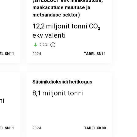
(sh LULUCF ehk maakasutuse,
maakasutuse muutuse ja
metsanduse sektor)
12,2 miljonit tonni CO₂
ekvivalenti
-9,2%
EL SN11
2024
TABEL SN11
Süsinikdioksiidi heitkogus
8,1 miljonit tonni
ni
EL SN11
2024
TABEL KK80