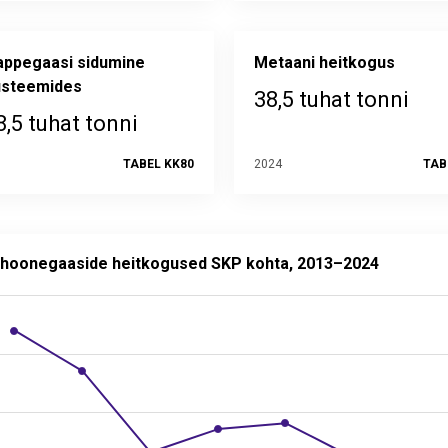
appegaasi sidumine
Metaani heitkogus
steemides
38,5 tuhat tonni
8,5 tuhat tonni
TABEL KK80
2024
TAB
negaaside heitkogused SKP kohta, 2013–2024
t with 12 data points.
hoonegaaside heitkogused SKP kohta, 2013–2024
ed statistika andmebaasis:
SN11
uendatud: 30. juuni 2026 08.00
 data table, Kasvuhoonegaaside heitkogused SKP kohta, 2013–
 has 1 X axis displaying categories.
 has 2 Y axes displaying kg, and values.