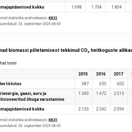
majapidamised kokku
1 698
1 734
1 854
med statistika andmebaasis:
KK31
 uuendatud:
26. september 2025 08.00
mad biomassi põletamisest tekkinud CO₂ heitkoguste allika
uhat tonni
2015
2016
2017
lev tööstus
587
635
602
rienergia, gaasi, auru ja
1 343
1 472
2 013
itsioneeritud õhuga varustamine
majapidamised kokku
2 120
2 242
2 094
med statistika andmebaasis:
KK31
 uuendatud:
26. september 2025 08.00