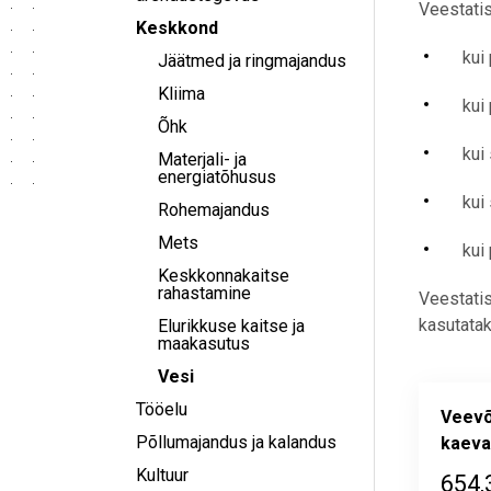
Veestatis
Keskkond
kui 
Jäätmed ja ringmajandus
Kliima
kui
Õhk
kui
Materjali- ja
energiatõhusus
kui
Rohemajandus
Mets
kui
Keskkonnakaitse
rahastamine
Veestatis
kasutatak
Elurikkuse kaitse ja
maakasutus
Vesi
Tööelu
Veevõ
Põllumajandus ja kalandus
kaeva
Kultuur
654,