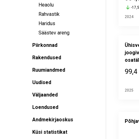
Heaolu
-17,
Rahvastik
2024
Haridus
Säästev areng
Piirkonnad
Ühisv
joogiv
Rakendused
osatä
Ruumiandmed
99,4
Uudised
2025
Väljaanded
Loendused
Põhjavee
Andmekirjaoskus
Map of un
Põhja
Alusandm
Küsi statistikat
Viimati 