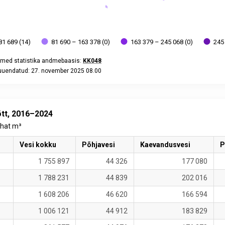
81 689 (14)
81 690 – 163 378 (0)
163 379 – 245 068 (0)
245
med statistika andmebaasis:
KK048
 uuendatud: 27. november 2025 08.00
eractive chart.
tt, 2016–2024
uhat m³
Vesi kokku
Põhjavesi
Kaevandusvesi
P
1 755 897
44 326
177 080
1 788 231
44 839
202 016
1 608 206
46 620
166 594
1 006 121
44 912
183 829