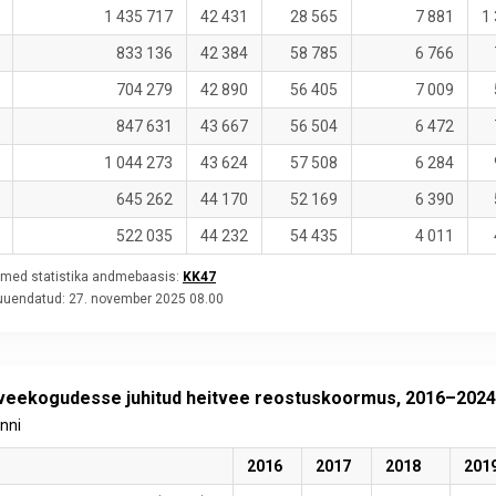
1 435 717
42 431
28 565
7 881
1
833 136
42 384
58 785
6 766
704 279
42 890
56 405
7 009
847 631
43 667
56 504
6 472
1 044 273
43 624
57 508
6 284
645 262
44 170
52 169
6 390
522 035
44 232
54 435
4 011
med statistika andmebaasis:
KK47
 uuendatud:
27. november 2025 08.00
veekogudesse juhitud heitvee reostuskoormus, 2016–2024
onni
2016
2017
2018
201