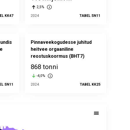
2,5%
EL KK47
2024
TABEL SN11
undis
Pinnaveekogudesse juhitud
te
heitvee orgaaniline
reostuskoormus (BHT7)
868 tonni
-4,0%
EL SN11
2024
TABEL KK25