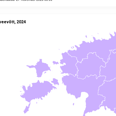
eractive chart.
võtt, 2024
specified region with 1 data series.
veevõtt, 2024
ed statistika andmebaasis:
KK048
uuendatud: 27. november 2025 08.00
data table, Pinnaveevõtt, 2024
 has 2 Y axes displaying values, and values.