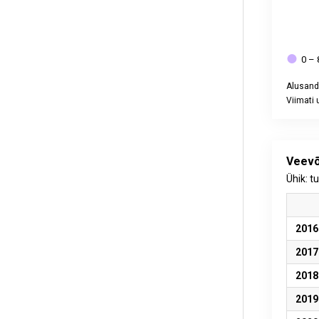
0 – 
Alusand
Viimati
End of int
Veevõ
Ühik: t
2016
2017
2018
2019