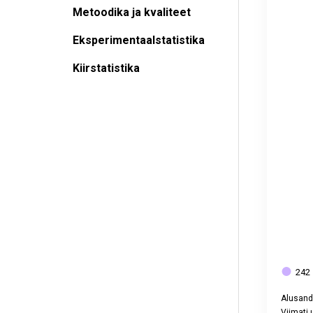
View as 
Metoodika ja kvaliteet
The chart
Eksperimentaalstatistika
Kiirstatistika
242 
Alusand
Viimati