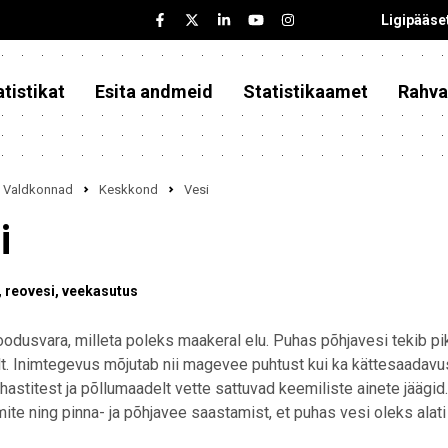
Ligipääse
tistikat
Esita andmeid
Statistikaamet
Rahva
Valdkonnad
Keskkond
Vesi
i
reovesi
veekasutus
oodusvara, milleta poleks maakeral elu. Puhas põhjavesi tekib pi
lt. Inimtegevus mõjutab nii magevee puhtust kui ka kättesaadavus
astitest ja põllumaadelt vette sattuvad keemiliste ainete jäägi
te ning pinna- ja põhjavee saastamist, et puhas vesi oleks alati