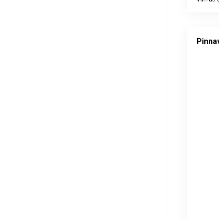
End of int
Pinnavee
Map of un
Pinna
Alusandm
Viimati 
View as 
The chart