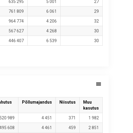
635 295
5 001
27
761 809
6 061
29
964 774
4 206
32
567 627
4 268
30
446 407
6 539
30
ahutus
Põllumajandus
Niisutus
Muu
kasutus
 520 989
4 451
371
1 982
 495 608
4 461
459
2 851