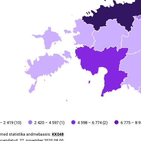
data table, Põhjaveevõtt, 2024
 has 2 Y axes displaying values, and values.
– 2 419 (10)
2 420 – 4 597 (1)
4 598 – 6 774 (2)
6 775 – 8 9
med statistika andmebaasis:
KK048
 uuendatud: 27. november 2025 08.00