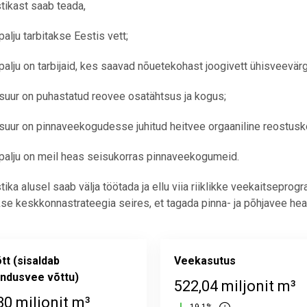
tikast saab teada,
palju tarbitakse Eestis vett;
 palju on tarbijaid, kes saavad nõuetekohast joogivett ühisveevärg
 suur on puhastatud reovee osatähtsus ja kogus;
 suur on pinnaveekogudesse juhitud heitvee orgaaniline reostus
 palju on meil heas seisukorras pinnaveekogumeid.
tika alusel saab välja töötada ja ellu viia riiklikke veekaitsepr
se keskkonnastrateegia seires, et tagada pinna- ja põhjavee he
tt (sisaldab
Veekasutus
ndusvee võttu)
522,04 miljonit m³
30 miljonit m³