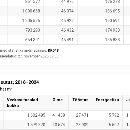
861 577
44 976
176 278
1 000 668
46 074
186 695
1 205 525
45 922
190 591
793 290
46 432
174 933
654 301
45 491
155 833
med statistika andmebaasis:
KK048
 uuendatud:
27. november 2025 08.00
sutus, 2016–2024
uhat m³
Veekasutusalad
Olme
Tööstus
Energeetika
J
kokku
1 602 495
41 438
27 471
5 792
1
1 579 370
40 574
28 909
6 507
1