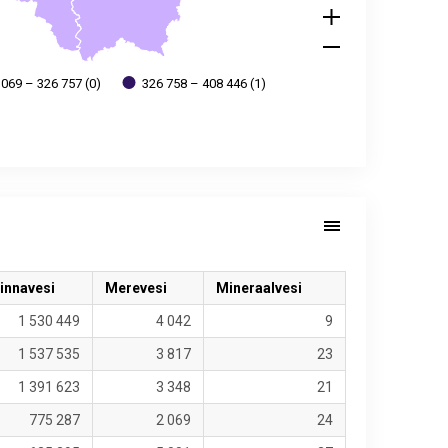
 069 – 326 757 (0)
326 758 – 408 446 (1)
innavesi
Merevesi
Mineraalvesi
1 530 449
4 042
9
1 537 535
3 817
23
1 391 623
3 348
21
775 287
2 069
24