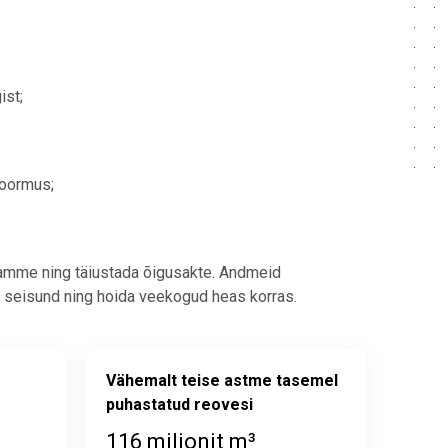
ist;
koormus;
ogramme ning täiustada õigusakte. Andmeid
a seisund ning hoida veekogud heas korras.
Vähemalt teise astme tasemel
puhastatud reovesi
116 miljonit m³