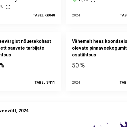
-19,1%
5%
TABEL KK048
2024
TAB
eevärgist nõuetekohast
Vähemalt heas koondseis
ett saavate tarbijate
olevate pinnaveekogumi
htsus
osatähtsus
 %
50 %
TABEL SN11
2024
TAB
võtt, 2024
specified region with 1 data series.
veevõtt, 2024
ed statistika andmebaasis:
KK048
uuendatud: 27. november 2025 08.00