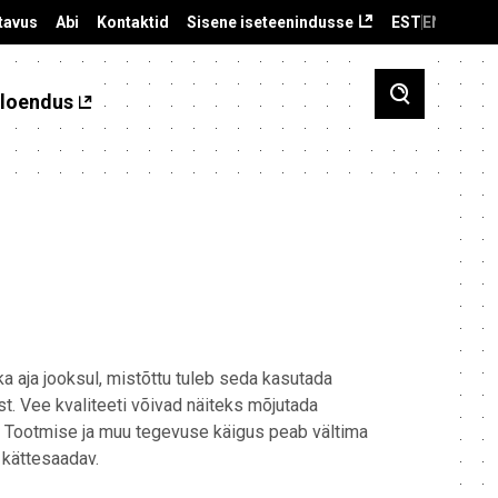
tavus
Abi
Kontaktid
Sisene iseteenindusse
EST
ENG
loendus
ka aja jooksul, mistõttu tuleb seda kasutada
t. Vee kvaliteeti võivad näiteks mõjutada
d. Tootmise ja muu tegevuse käigus peab vältima
 kättesaadav.