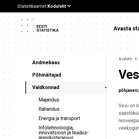
Avasta sta
Avaleht
Andmebaas
Ves
Põhinäitajad
Valdkonnad
põhjavesi
Majandus
Vesi on l
Rahandus
säästliku
Energia ja transport
reoveepuh
Infotehnoloogia,
veekogumi
innovatsioon ja teadus-
arendustegevus