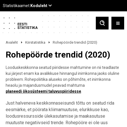
Avaleht
Kiirstatistika
Rohepöörde trendid (2020)
Rohepöörde trendid (2020)
Looduskeskkonna seatud piiridesse mahtumine on nii teadlaste
kui järjest enam ka avalikkuse hinnangul inimkonna jaoks oluline
probleem. Rohepoliitika aluseks on põhimõte, et inimkonna
heaolu ja majandusmudel peavad mahtuma
planeedi ökosüsteemi taluvuspiiridesse
.
Just halveneva keskkonnaseisundi tõttu on seatud rida
eesmärke, et pöörata kliimamuutuse, elurikkuse kao,
loodusressursside ülekasutamise ja maakasutuse
muutuste negatiivseid trende. Rohepööre ei ole uus