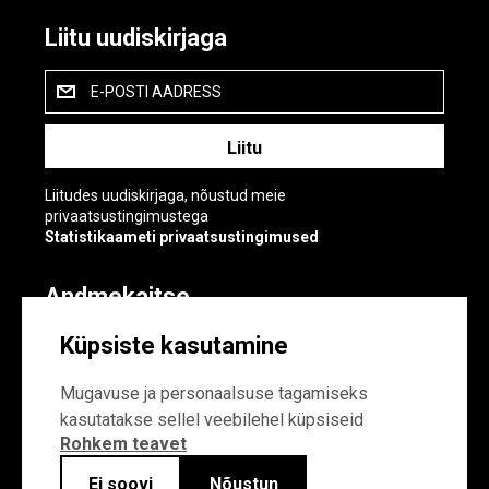
Liitu uudiskirjaga
E-POSTI AADRESS
Liitudes uudiskirjaga, nõustud meie
privaatsustingimustega
Statistikaameti privaatsustingimused
Andmekaitse
Andmekaitse
Küpsiste kasutamine
Küpsiste sätted
Mugavuse ja personaalsuse tagamiseks
kasutatakse sellel veebilehel küpsiseid
Rohkem teavet
Ei soovi
Nõustun