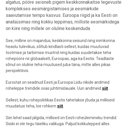
algatus, pööre seisneb pigem keskkonnakaitse tegevuste
komplekses eesmärgistamises ja eesmärkide
saavutamise tempo kasvus. Euroopa riigid ja ka Eesti on
analüüsimas ning kokku leppimas, milliste eesmärkidega
on kiire ning millele on oluline keskenduda.
See, milline on majandus, keskkonna seisund ning inimkonna
heaolu tulevikus, sõltub kindlasti sellest, kuidas muutuvad
tootmise ja tarbimise mustrid ning kuidas suudetakse teha
rohepööre nii globaalselt, Euroopas, aga ka Eestis. Teadlaste
sõnul on oluline teha muutused juba täna, mitte alles pikas
perspektiivis.
Eurostat on seadnud Eesti ja Euroopa Liidu riikide andmed
roheleppe trendide osas juhtimislauale. Uuri andmeid
siit
.
Sellest, kuhu rohepoliitikas Eestis tahetakse jõuda ja milliseid
muudatusi teha, loe rohkem
siit
.
Siin lehel saad jälgida, millised on Eesti roheülemineku trendid.
Siiski ei ole tegu täieliku valikuga. Paljud kokkulepped alles