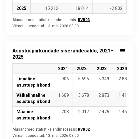
2025
15 212
18 014
-2 802
Alusandmed statistika andmebaasis:
RVR03
Viimati uuendatud:
13. mai 2026 08.00
Asustuspiirkondade siserändesaldo, 2021–
2025
2021
2022
2023
2024
Linnaline
-906
-5 695
-5 349
-2 883
asustuspiirkond
Väikelinnaline
1 609
3 678
2 873
1 416
asustuspiirkond
Maaline
-703
2 017
2 476
1 467
asustuspiirkond
Alusandmed statistika andmebaasis:
RVR02
Viimati uuendatud:
13. mai 2026 08.00