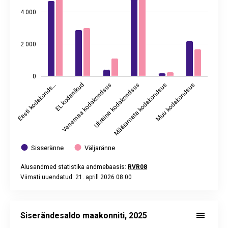
4 000
2 000
0
Eesti kodakonds…
EL kodanikud
Venemaa kodakondsus
Ukraina kodakondsus
Määramata kodakondsus
Muu kodakondsus
Sisseränne
Väljaränne
Alusandmed statistika andmebaasis:
RVR08
Viimati uuendatud: 21. aprill 2026 08.00
End of interactive chart.
Siserändesaldo maakonniti, 2025
Bar chart with 15 bars.
Siserändesaldo maakonniti, 2025
Alusandmed statistika andmebaasis:
RVR02