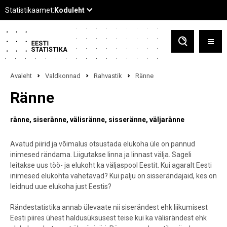
Avaleht
Valdkonnad
Rahvastik
Ränne
Ränne
ränne
siseränne
välisränne
sisseränne
väljaränne
Avatud piirid ja võimalus otsustada elukoha üle on pannud
inimesed rändama. Liigutakse linna ja linnast välja. Sageli
leitakse uus töö- ja elukoht ka väljaspool Eestit. Kui agaralt Eesti
inimesed elukohta vahetavad? Kui palju on sisserändajaid, kes on
leidnud uue elukoha just Eestis?
Rändestatistika annab ülevaate nii siserändest ehk liikumisest
Eesti piires ühest haldusüksusest teise kui ka välisrändest ehk