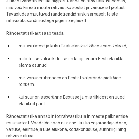
elukohavahetusest üle riigipiiri. Ränne on rahvastikusündmus,
mis võib kiiresti muuta rahvastiku soolist ja vanuselist jaotust.
Tavaoludes muutuvad rändetrendid siiski sarnaselt teiste
rahvastikusündmustega pigem aeglaselt.
Rändestatistikast saab teada,
mis asulatest ja kuhu Eesti elanikud kõige enam kolivad;
millistesse välisriikidesse on kõige enam Eesti elanikke
elama asunud;
mis vanuserühmades on Eestist väljarändajaid kõige
rohkem;
kui suur on sisseränne Eestisse ja mis riikidest on uued
elanikud pärit.
Rändestatistika annab infot rahvastiku ja inimeste paiknemise
muutustest. Vaadelda saab nii sisse- kui ka väljarändajaid soo,
vanuse, eelmise ja uue elukoha, kodakondsuse, sünniriigi ning
rahvuse alusel.