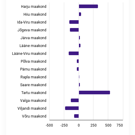
Viimati uuendatud: 13. mai 2026 08.00
Harju maakond
View as data table, Siserändesaldo maakonniti, 2025
Hiiu maakond
The chart has 1 X axis displaying categories.
Ida-Viru maakond
The chart has 2 Y axes displaying values, and values.
Jõgeva maakond
Järva maakond
Lääne maakond
Lääne-Viru maakond
Põlva maakond
Pärnu maakond
Rapla maakond
Saare maakond
Tartu maakond
Valga maakond
Viljandi maakond
Võru maakond
-500
-250
0
250
500
750