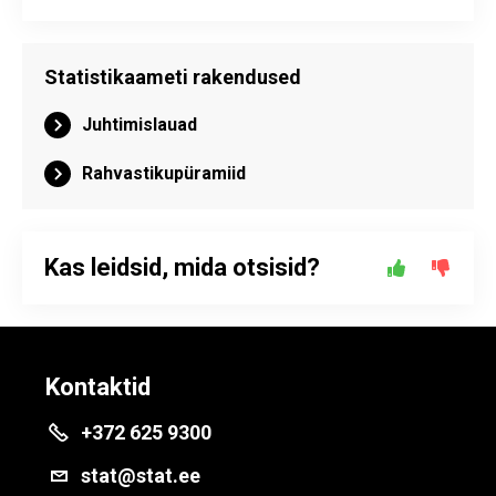
Statistikaameti rakendused
Juhtimislauad
Rahvastikupüramiid
Kas leidsid, mida otsisid?
Kontaktid
+372 625 9300
stat@stat.ee