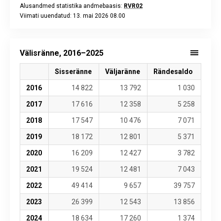
Alusandmed statistika andmebaasis:
RVR02
Viimati uuendatud: 13. mai 2026 08.00
End of interactive chart.
Välisränne, 2016–2025
Sisseränne
Väljaränne
Rändesaldo
2016
14 822
13 792
1 030
2017
17 616
12 358
5 258
2018
17 547
10 476
7 071
2019
18 172
12 801
5 371
2020
16 209
12 427
3 782
2021
19 524
12 481
7 043
2022
49 414
9 657
39 757
2023
26 399
12 543
13 856
2024
18 634
17 260
1 374