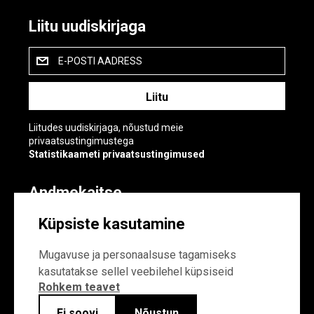
Liitu uudiskirjaga
E-POSTI AADRESS
Liitudes uudiskirjaga, nõustud meie
privaatsustingimustega
Statistikaameti privaatsustingimused
Andmekaitse
Andmekaitse
Küpsiste kasutamine
Küpsiste sätted
Mugavuse ja personaalsuse tagamiseks
kasutatakse sellel veebilehel küpsiseid
Rohkem teavet
Ei soovi
Nõustun