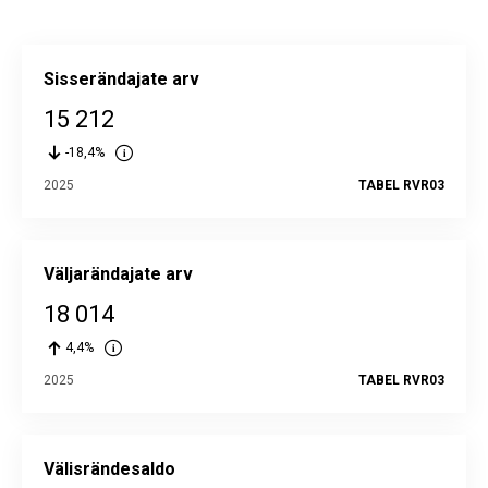
Sisserändajate arv
15 212
-18,4%
2025
TABEL RVR03
Väljarändajate arv
18 014
4,4%
2025
TABEL RVR03
Välisrändesaldo