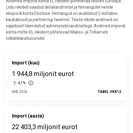
Andmed impordi kohta EL riikidest põhinevad teistelt Euroopa
Liidu riikidelt saadud detailandmetel ja hinnangutel nende
ekspordi kohta Eestisse. Hinnangud on avaldatud 2-kohalise
kaubakoodi ja partnerriigi tasemel. Teiste riikide andmeid on
vajadusel täiendatud administatiivandmetega. Andmed impordi
kohta mitte-EL riikidest põhinevad Maksu- ja Tolliameti
tollideklaratsioonidel.
Import (kuu)
1 944,8 miljonit eurot
4,1%
MAI 2026
TABEL VKK12
Import (aasta)
22 403,3 miljonit eurot