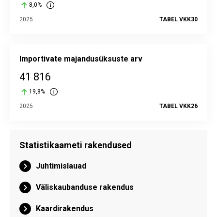
8,0%
2025
TABEL VKK30
Importivate majandusüksuste arv
41 816
19,8%
2025
TABEL VKK26
Statistikaameti rakendused
Juhtimislauad
Väliskaubanduse rakendus
Kaardirakendus