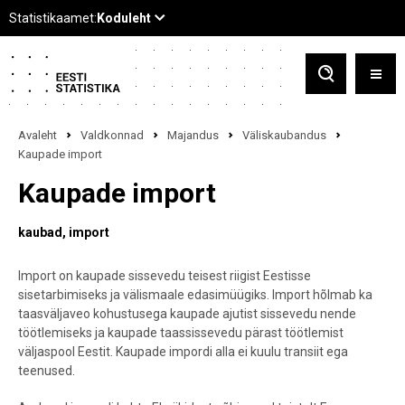
Avaleht
Valdkonnad
Majandus
Väliskaubandus
Kaupade import
Kaupade import
kaubad
import
Import on kaupade sissevedu teisest riigist Eestisse
sisetarbimiseks ja välismaale edasimüügiks. Import hõlmab ka
taasväljaveo kohustusega kaupade ajutist sissevedu nende
töötlemiseks ja kaupade taassissevedu pärast töötlemist
väljaspool Eestit. Kaupade impordi alla ei kuulu transiit ega
teenused.