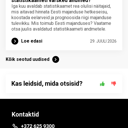
statistikaameti värsked andmed?
Iga kuu avaldab statistikaamet rea olulisi näitajaid,
mis aitavad hinnata Eesti majanduse hetkeseisu,
koostada eelarveid ja prognoosida riigi majanduse
tulevikku. Mis toimub Eesti majanduses? Vaatame
otsa juulis avaldatud statistikaameti andmetele.
Loe edasi
29. JUULI 2026
Kõik seotud uudised
Kas leidsid, mida otsisid?
Kontaktid
+372 625 9300