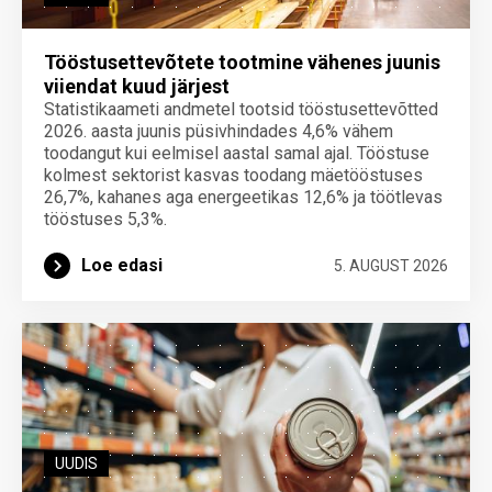
Tööstusettevõtete tootmine vähenes juunis
viiendat kuud järjest
Statistikaameti andmetel tootsid tööstusettevõtted
2026. aasta juunis püsivhindades 4,6% vähem
toodangut kui eelmisel aastal samal ajal. Tööstuse
kolmest sektorist kasvas toodang mäetööstuses
26,7%, kahanes aga energeetikas 12,6% ja töötlevas
tööstuses 5,3%.
Loe edasi
5. AUGUST 2026
UUDIS