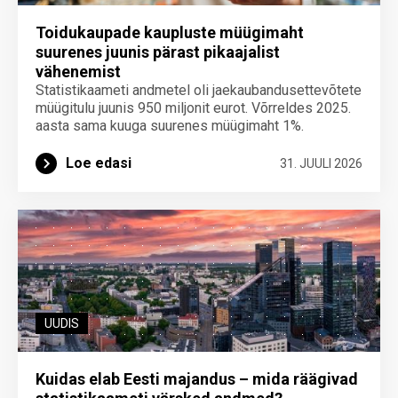
Toidukaupade kaupluste müügimaht
suurenes juunis pärast pikaajalist
vähenemist
Statistikaameti andmetel oli jaekaubandusettevõtete
müügitulu juunis 950 miljonit eurot. Võrreldes 2025.
aasta sama kuuga suurenes müügimaht 1%.
Loe edasi
31. JUULI 2026
UUDIS
Kuidas elab Eesti majandus – mida räägivad