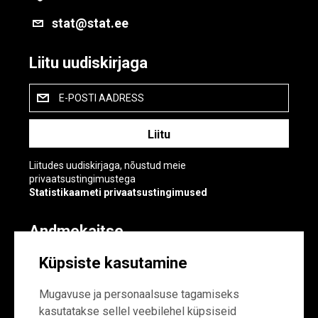
stat@stat.ee
Liitu uudiskirjaga
E-POSTI AADRESS
Liitudes uudiskirjaga, nõustud meie
privaatsustingimustega
Statistikaameti privaatsustingimused
Andmekaitse
Andmekaitse
Küpsiste kasutamine
Küpsiste sätted
Mugavuse ja personaalsuse tagamiseks
kasutatakse sellel veebilehel küpsiseid