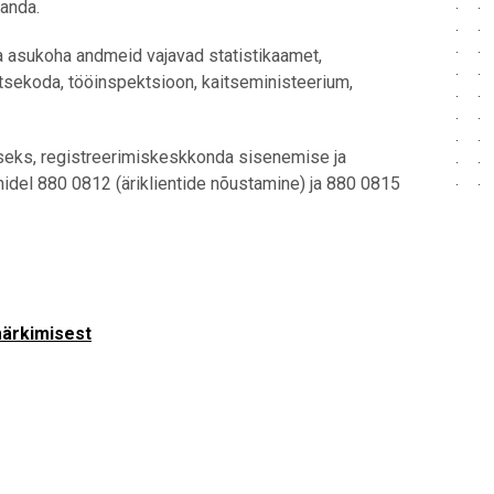
kanda.
a asukoha andmeid vajavad statistikaamet,
tsekoda, tööinspektsioon, kaitseministeerium,
iseks, registreerimiskeskkonda sisenemise ja
idel 880 0812 (äriklientide nõustamine) ja 880 0815
märkimisest