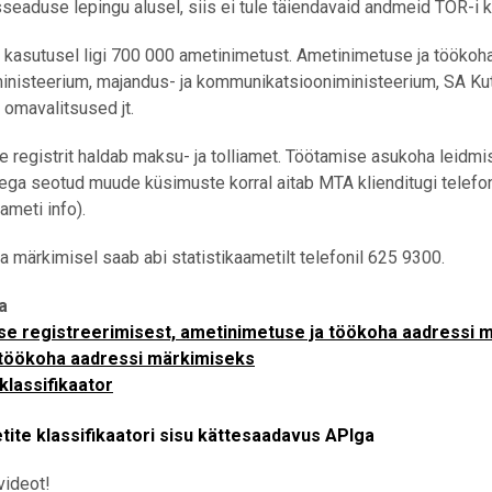
seaduse lepingu alusel, siis ei tule täiendavaid andmeid TÖR-i 
 kasutusel ligi 700 000 ametinimetust. Ametinimetuse ja töökoh
inisteerium, majandus- ja kommunikatsiooniministeerium, SA Ku
 omavalitsused jt.
 registrit haldab maksu- ja tolliamet. Töötamise asukoha leidm
ga seotud muude küsimuste korral aitab MTA klienditugi telefon
meti info).
 märkimisel saab abi statistikaametilt telefonil 625 9300.
a
e registreerimisest, ametinimetuse ja töökoha aadressi 
 töökoha aadressi märkimiseks
klassifikaator
ite klassifikaatori sisu kättesaadavus APIga
videot!