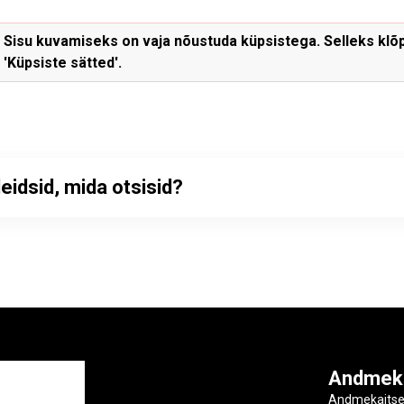
Sisu kuvamiseks on vaja nõustuda küpsistega. Selleks klõp
'Küpsiste sätted'.
leidsid, mida otsisid?
ga
Andmek
Andmekaits