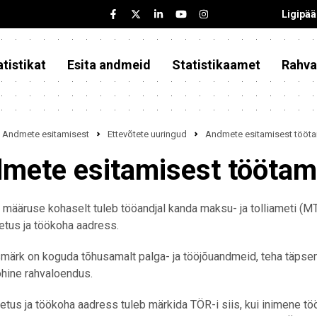
Ligipä
tistikat
Esita andmeid
Statistikaamet
Rahva
Andmete esitamisest
Ettevõtete uuringud
Andmete esitamisest töötam
mete esitamisest töötami
 määruse kohaselt tuleb tööandjal kanda maksu- ja tolliameti (MT
tus ja töökoha aadress.
märk on koguda tõhusamalt palga- ja tööjõuandmeid, teha täpsema
õhine rahvaloendus.
tus ja töökoha aadress tuleb märkida TÖR-i siis, kui inimene töö