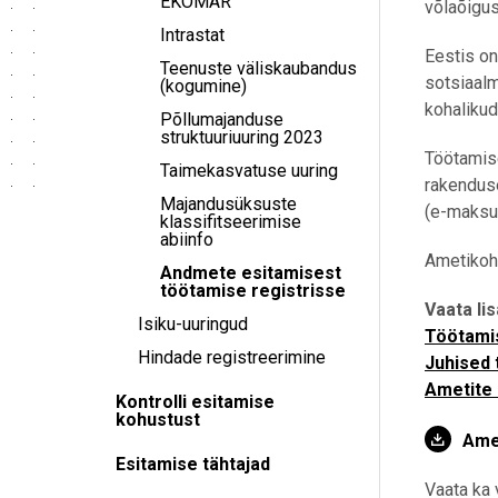
EKOMAR
võlaõigus
Intrastat
Eestis on
Teenuste väliskaubandus
sotsiaalm
(kogumine)
kohalikud
Põllumajanduse
struktuuriuuring 2023
Töötamise
Taimekasvatuse uuring
rakenduse
Majandusüksuste
(e-maksua
klassifitseerimise
abiinfo
Ametikoha
Andmete esitamisest
töötamise registrisse
Vaata lis
Isiku-uuringud
Töötamis
Hindade registreerimine
Juhised
Ametite 
Kontrolli esitamise
kohustust
Amet
Esitamise tähtajad
Vaata ka 