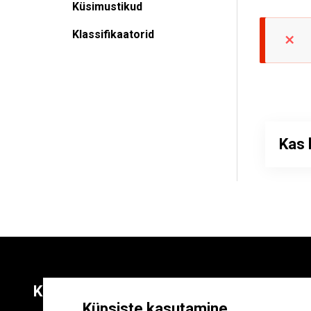
Küsimustikud
Klassifikaatorid
Kas 
Kontaktid
Liitu uudiskirja
Küpsiste kasutamine