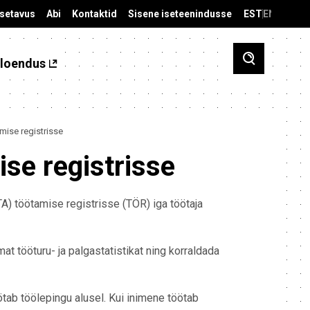
äsetavus
Abi
Kontaktid
Sisene iseteenindusse
EST
ENG
loendus
ise registrisse
se registrisse
A) töötamise registrisse (TÖR) iga töötaja
t tööturu- ja palgastatistikat ning korraldada
tab töölepingu alusel. Kui inimene töötab