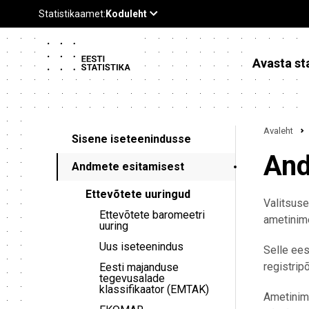
Avasta sta
Avaleht
Sisene iseteenindusse
And
Andmete esitamisest
Ettevõtete uuringud
Valitsuse
Ettevõtete baromeetri
ametinime
uuring
Uus iseteenindus
Selle ees
registrip
Eesti majanduse
tegevusalade
klassifikaator (EMTAK)
Ametinime