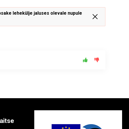
sake lehekülje jaluses olevale nupule
aitse
e