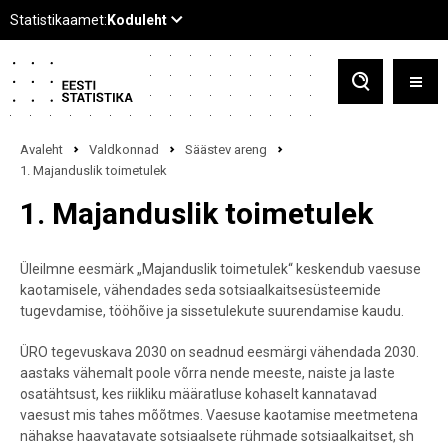
Avaleht
Valdkonnad
Säästev areng
1. Majanduslik toimetulek
1. Majanduslik toimetulek
Üleilmne eesmärk „Majanduslik toimetulek“ keskendub vaesuse
kaotamisele, vähendades seda sotsiaalkaitsesüsteemide
tugevdamise, tööhõive ja sissetulekute suurendamise kaudu.
ÜRO tegevuskava 2030 on seadnud eesmärgi vähendada 2030.
aastaks vähemalt poole võrra nende meeste, naiste ja laste
osatähtsust, kes riikliku määratluse kohaselt kannatavad
vaesust mis tahes mõõtmes. Vaesuse kaotamise meetmetena
nähakse haavatavate sotsiaalsete rühmade sotsiaalkaitset, sh