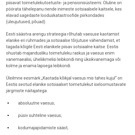
piisavat toimetulekutoetuste- ja pensionisüsteemi. Oluline on
pöörata tähelepanu nende inimeste sotsiaalsele kaitsele, kes
elavad sagedaste looduskatastroofide piirkondades
(üleujutused, põuad).
Eesti säästva arengu strateegia rõhutab vaesuse kaotamist
elanike eri rühmades ja sotsiaalse tõrjutuse vähendamist, et
tagada kõigile Eesti elanikele piisav sotsiaalne kaitse. Eestis
ohustab majandusliku toimetuleku raskus ja vaesus enim
vanemaealisi, üheliikmelisi leibkondi ning üksikvanemaga või
kolme ja enama lapsega leibkondi.
Üleilmne eesmärk „Kaotada kõikjal vaesus mis tahes kujul“ on
Eestis seotud elanike sotsiaalset toimetulekut iseloomustavate
järgmiste näitajatega:
absoluutne vaesus;
püsiv suhteline vaesus;
kodumajapidamiste sääst;