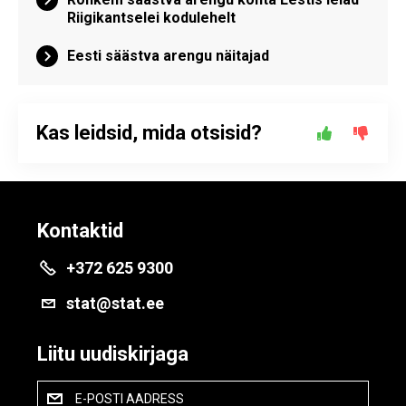
Riigikantselei kodulehelt
Eesti säästva arengu näitajad
Kas leidsid, mida otsisid?
Kontaktid
+372 625 9300
stat@stat.ee
Liitu uudiskirjaga
E-POSTI AADRESS