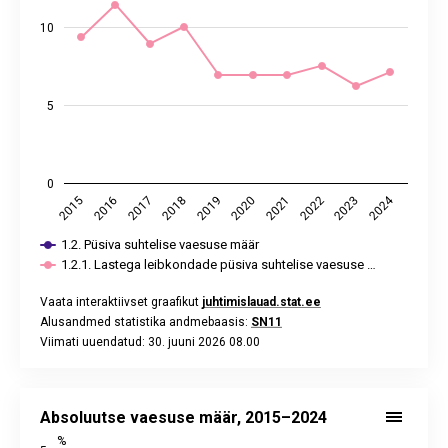
10
5
0
2024
2017
2022
2019
2016
2021
2018
2023
2015
2020
1.2. Püsiva suhtelise vaesuse määr
1.2.1. Lastega leibkondade püsiva suhtelise vaesuse …
Vaata interaktiivset graafikut
juhtimislauad.stat.ee
Alusandmed statistika andmebaasis:
SN11
Viimati uuendatud: 30. juuni 2026 08.00
End of interactive chart.
Absoluutse vaesuse määr, 2015–2024
Line chart with 10 data points.
Absoluutse vaesuse määr, 2015–2024
Vaata interaktiivset graafikut
juhtimislauad.stat.ee
%