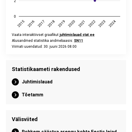
2
0
2024
2017
2022
2019
2016
2021
2018
2023
2015
2020
Vaata interaktiivset graafikut
juhtimislauad.stat.ee
Alusandmed statistika andmebaasis:
SN11
Viimati uuendatud: 30. juuni 2026 08.00
End of interactive chart.
Statistikaameti rakendused
Juhtimislauad
Tõetamm
Välisviited
Rohkem säästva arengu kohta Eestis leiad