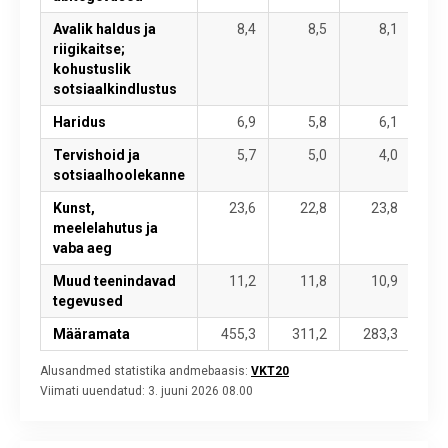
Avalik haldus ja
8,4
8,5
8,1
riigikaitse;
kohustuslik
sotsiaalkindlustus
Haridus
6,9
5,8
6,1
Tervishoid ja
5,7
5,0
4,0
sotsiaalhoolekanne
Kunst,
23,6
22,8
23,8
meelelahutus ja
vaba aeg
Muud teenindavad
11,2
11,8
10,9
tegevused
Määramata
455,3
311,2
283,3
42
Alusandmed statistika andmebaasis:
VKT20
Viimati uuendatud:
3. juuni 2026 08.00