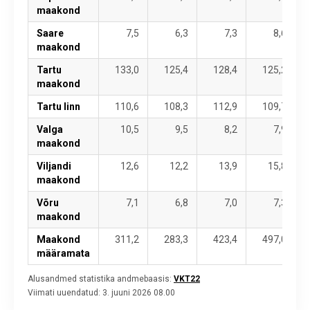
maakond
Saare
7,5
6,3
7,3
8,6
maakond
Tartu
133,0
125,4
128,4
125,2
maakond
Tartu linn
110,6
108,3
112,9
109,7
Valga
10,5
9,5
8,2
7,9
maakond
Viljandi
12,6
12,2
13,9
15,8
maakond
Võru
7,1
6,8
7,0
7,3
maakond
Maakond
311,2
283,3
423,4
497,0
määramata
Alusandmed statistika andmebaasis:
VKT22
Viimati uuendatud:
3. juuni 2026 08.00