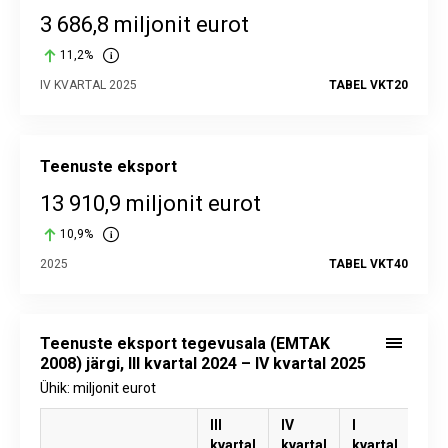
3 686,8 miljonit eurot
11,2%
IV KVARTAL 2025
TABEL VKT20
Teenuste eksport
13 910,9 miljonit eurot
10,9%
2025
TABEL VKT40
Teenuste eksport tegevusala (EMTAK
2008) järgi, III kvartal 2024 – IV kvartal 2025
Ühik: miljonit eurot
III
IV
I
II
kvartal
kvartal
kvartal
kva