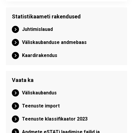
Statistikaameti rakendused
Juhtimislauad
Väliskaubanduse andmebaas
Kaardirakendus
Vaata ka
Väliskaubandus
Teenuste import
Teenuste klassifikaator 2023
Andmete eSTATi laadimise failid ja