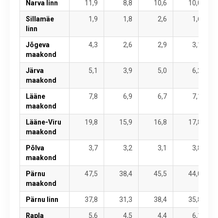
Narva linn
11,9
8,8
10,6
10,0
Sillamäe
1,9
1,8
2,6
1,6
linn
Jõgeva
4,3
2,6
2,9
3,1
maakond
Järva
5,1
3,9
5,0
6,2
maakond
Lääne
7,8
6,9
6,7
7,1
maakond
Lääne-Viru
19,8
15,9
16,8
17,8
maakond
Põlva
3,7
3,2
3,1
3,8
maakond
Pärnu
47,5
38,4
45,5
44,0
maakond
Pärnu linn
37,8
31,3
38,4
35,8
Rapla
5,6
4,5
4,4
6,1