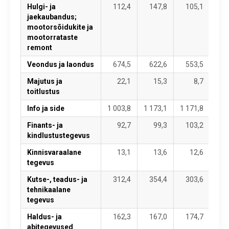
Hulgi- ja
112,4
147,8
105,1
10
jaekaubandus;
mootorsõidukite ja
mootorrataste
remont
Veondus ja laondus
674,5
622,6
553,5
63
Majutus ja
22,1
15,3
8,7
toitlustus
Info ja side
1 003,8
1 173,1
1 171,8
1 2
Finants- ja
92,7
99,3
103,2
kindlustustegevus
Kinnisvaraalane
13,1
13,6
12,6
tegevus
Kutse-, teadus- ja
312,4
354,4
303,6
34
tehnikaalane
tegevus
Haldus- ja
162,3
167,0
174,7
18
abitegevused