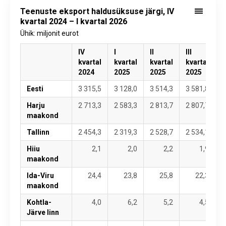
Teenuste eksport haldusüksuse järgi, IV
kvartal 2024 – I kvartal 2026
Ühik: miljonit eurot
IV
I
II
III
I
kvartal
kvartal
kvartal
kvartal
k
2024
2025
2025
2025
2
Eesti
3 315,5
3 128,0
3 514,3
3 581,8
3
Harju
2 713,3
2 583,3
2 813,7
2 807,7
3
maakond
Tallinn
2 454,3
2 319,3
2 528,7
2 534,1
2
Hiiu
2,1
2,0
2,2
1,9
maakond
Ida-Viru
24,4
23,8
25,8
22,3
maakond
Kohtla-
4,0
6,2
5,2
4,5
Järve linn