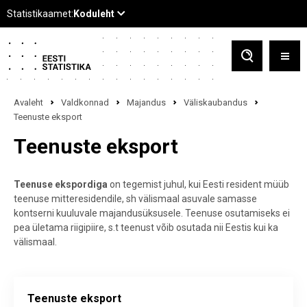
Avaleht
Valdkonnad
Majandus
Väliskaubandus
Teenuste eksport
Teenuste eksport
Teenuse ekspordiga
on tegemist juhul, kui Eesti resident müüb
teenuse mitteresidendile, sh välismaal asuvale samasse
kontserni kuuluvale majandusüksusele. Teenuse osutamiseks ei
pea ületama riigipiire, s.t teenust võib osutada nii Eestis kui ka
välismaal.
Teenuste eksport