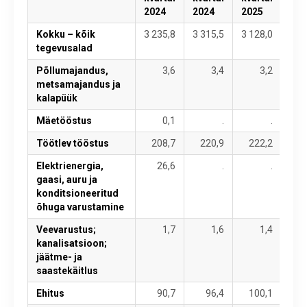
2024
2024
2025
202
Kokku – kõik
3 235,8
3 315,5
3 128,0
3 5
tegevusalad
Põllumajandus,
3,6
3,4
3,2
metsamajandus ja
kalapüük
Mäetööstus
0,1
.
.
Töötlev tööstus
208,7
220,9
222,2
26
Elektrienergia,
26,6
.
.
gaasi, auru ja
konditsioneeritud
õhuga varustamine
Veevarustus;
1,7
1,6
1,4
kanalisatsioon;
jäätme- ja
saastekäitlus
Ehitus
90,7
96,4
100,1