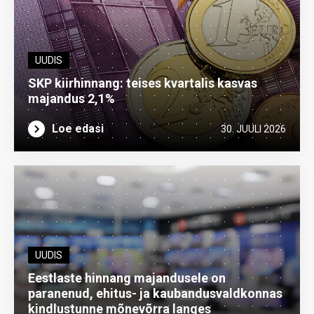
UUDIS
SKP kiirhinnang: teises kvartalis kasvas
majandus 2,1%
Loe edasi
30. JUULI 2026
UUDIS
Eestlaste hinnang majandusele on
paranenud, ehitus- ja kaubandusvaldkonnas
kindlustunne mõnevõrra langes