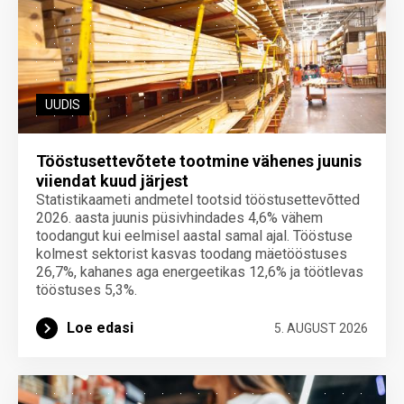
UUDIS
Tööstusettevõtete tootmine vähenes juunis
viiendat kuud järjest
Statistikaameti andmetel tootsid tööstusettevõtted
2026. aasta juunis püsivhindades 4,6% vähem
toodangut kui eelmisel aastal samal ajal. Tööstuse
kolmest sektorist kasvas toodang mäetööstuses
26,7%, kahanes aga energeetikas 12,6% ja töötlevas
tööstuses 5,3%.
Loe edasi
5. AUGUST 2026