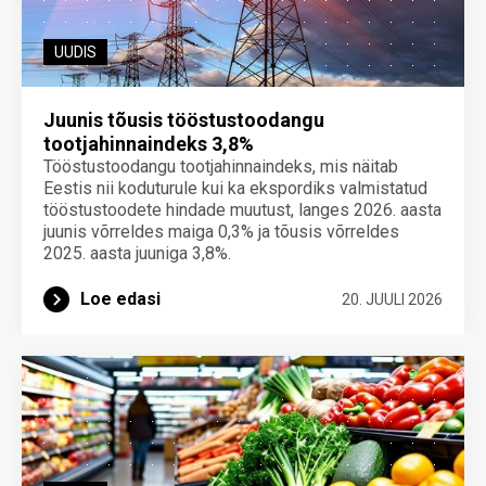
UUDIS
Juunis tõusis tööstustoodangu
tootjahinnaindeks 3,8%
Tööstustoodangu tootjahinnaindeks, mis näitab
Eestis nii koduturule kui ka ekspordiks valmistatud
tööstustoodete hindade muutust, langes 2026. aasta
juunis võrreldes maiga 0,3% ja tõusis võrreldes
2025. aasta juuniga 3,8%.
Loe edasi
20. JUULI 2026