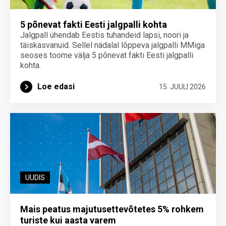
5 põnevat fakti Eesti jalgpalli kohta
Jalgpall ühendab Eestis tuhandeid lapsi, noori ja
täiskasvanuid. Sellel nädalal lõppeva jalgpalli MMiga
seoses toome välja 5 põnevat fakti Eesti jalgpalli
kohta.
Loe edasi
15. JUULI 2026
UUDIS
Mais peatus majutusettevõtetes 5% rohkem
turiste kui aasta varem