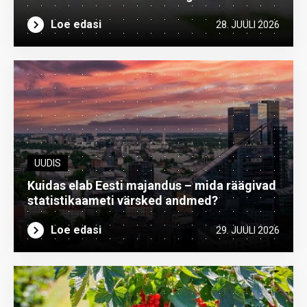
Loe edasi
28. JUULI 2026
UUDIS
Kuidas elab Eesti majandus – mida räägivad
statistikaameti värsked andmed?
Loe edasi
29. JUULI 2026