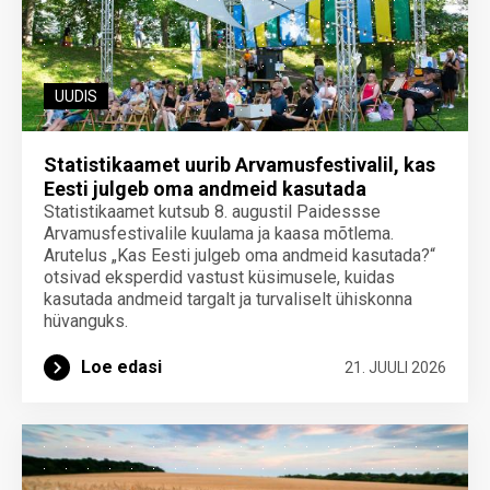
UUDIS
Statistikaamet uurib Arvamusfestivalil, kas
Eesti julgeb oma andmeid kasutada
Statistikaamet kutsub 8. augustil Paidessse
Arvamusfestivalile kuulama ja kaasa mõtlema.
Arutelus „Kas Eesti julgeb oma andmeid kasutada?“
otsivad eksperdid vastust küsimusele, kuidas
kasutada andmeid targalt ja turvaliselt ühiskonna
hüvanguks.
Loe edasi
21. JUULI 2026