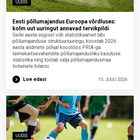
UUDIS
Eesti põllumajandus Euroopa võrdluses:
kolm uut uuringut annavad tervikpildi
Selle aasta sügisel viib statistikaamet läbi
põllumajanduse struktuuriuuringu, koostab 2026.
aasta andmete põhjal koostöös PRIA-ga
taimekaitsevahendite põllumajandusliku kasutuse
statistika ning töötab välja põllumajandusmaa
toitainete bilansi.
Loe edasi
15. JUULI 2026
UUDIS