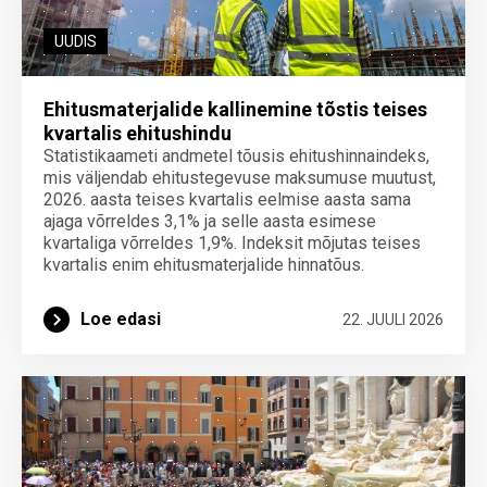
UUDIS
Ehitusmaterjalide kallinemine tõstis teises
kvartalis ehitushindu
Statistikaameti andmetel tõusis ehitushinnaindeks,
mis väljendab ehitustegevuse maksumuse muutust,
2026. aasta teises kvartalis eelmise aasta sama
ajaga võrreldes 3,1% ja selle aasta esimese
kvartaliga võrreldes 1,9%. Indeksit mõjutas teises
kvartalis enim ehitusmaterjalide hinnatõus.
Loe edasi
22. JUULI 2026