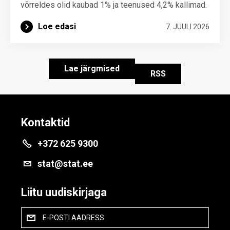
võrreldes olid kaubad 1% ja teenused 4,2% kallimad.
Loe edasi
7. JUULI 2026
Lae järgmised
RSS
Kontaktid
+372 625 9300
stat@stat.ee
Liitu uudiskirjaga
E-POSTI AADRESS