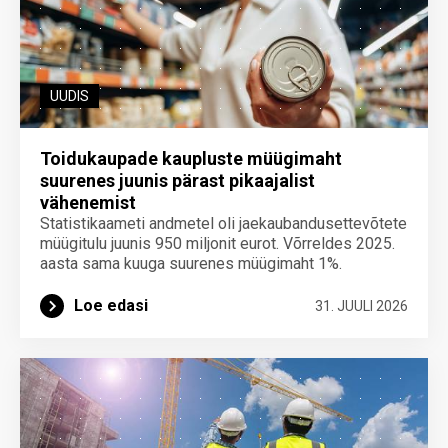
UUDIS
Toidukaupade kaupluste müügimaht
suurenes juunis pärast pikaajalist
vähenemist
Statistikaameti andmetel oli jaekaubandusettevõtete
müügitulu juunis 950 miljonit eurot. Võrreldes 2025.
aasta sama kuuga suurenes müügimaht 1%.
Loe edasi
31. JUULI 2026