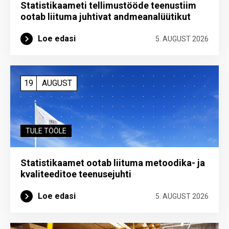
Statistikaameti tellimustööde teenustiim
ootab liituma ­juhtivat andme­analüütikut
Loe edasi
5. AUGUST 2026
19
AUGUST
TULE TÖÖLE
Statistikaamet ootab liituma metoodika- ja
kvaliteeditoe teenuse­juhti
Loe edasi
5. AUGUST 2026