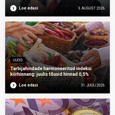
Loe edasi
3. AUGUST 2026
UUDIS
Tarbijahindade harmoneeritud indeksi
kiirhinnang: juulis tõusid hinnad 0,5%
Loe edasi
31. JUULI 2026