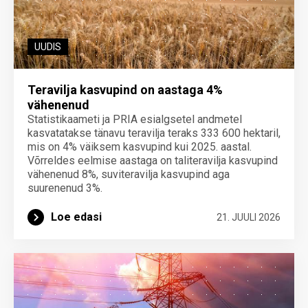
UUDIS
Teravilja kasvupind on aastaga 4%
vähenenud
Statistikaameti ja PRIA esialgsetel andmetel
kasvatatakse tänavu teravilja teraks 333 600 hektaril,
mis on 4% väiksem kasvupind kui 2025. aastal.
Võrreldes eelmise aastaga on taliteravilja kasvupind
vähenenud 8%, suviteravilja kasvupind aga
suurenenud 3%.
Loe edasi
21. JUULI 2026