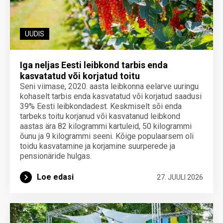
UUDIS
Iga neljas Eesti leibkond tarbis enda
kasvatatud või korjatud toitu
Seni viimase, 2020. aasta leibkonna eelarve uuringu
kohaselt tarbis enda kasvatatud või korjatud saadusi
39% Eesti leibkondadest. Keskmiselt sõi enda
tarbeks toitu korjanud või kasvatanud leibkond
aastas ära 82 kilogrammi kartuleid, 50 kilogrammi
õunu ja 9 kilogrammi seeni. Kõige populaarsem oli
toidu kasvatamine ja korjamine suurperede ja
pensionäride hulgas.
Loe edasi
27. JUULI 2026