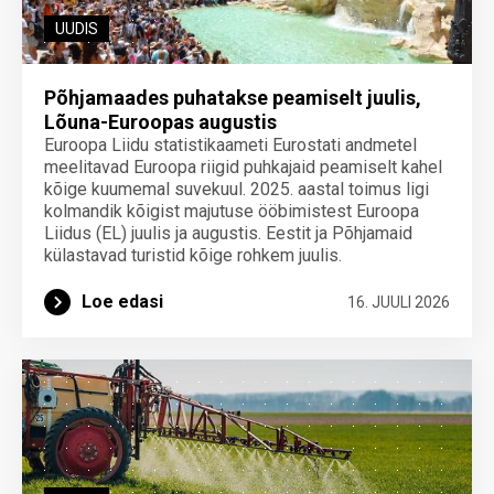
UUDIS
Põhjamaades puhatakse peamiselt juulis,
Lõuna-Euroopas augustis
Euroopa Liidu statistikaameti Eurostati andmetel
meelitavad Euroopa riigid puhkajaid peamiselt kahel
kõige kuumemal suvekuul. 2025. aastal toimus ligi
kolmandik kõigist majutuse ööbimistest Euroopa
Liidus (EL) juulis ja augustis. Eestit ja Põhjamaid
külastavad turistid kõige rohkem juulis.
Loe edasi
16. JUULI 2026