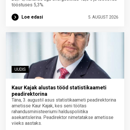
tööstuses 5,3%.
Loe edasi
5. AUGUST 2026
UUDIS
Kaur Kajak alustas tööd statistikaameti
peadirektorina
Täna, 3. augustil asus statistikaameti peadirektorina
ametisse Kaur Kajak, kes seni töötas
rahandusministeeriumi halduspoliitika
asekantslerina. Peadirektor nimetatakse ametisse
viieks aastaks.