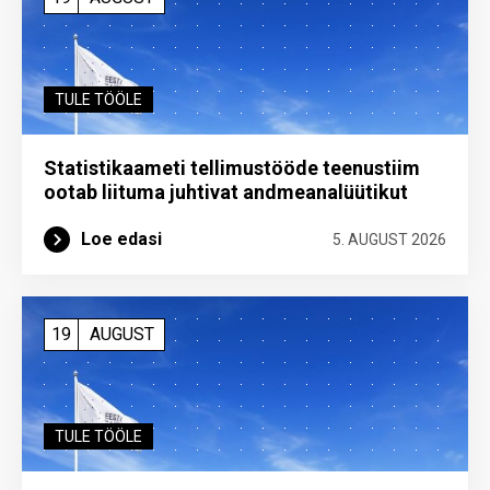
TULE TÖÖLE
Statistikaameti tellimustööde teenustiim
ootab liituma ­juhtivat andme­analüütikut
Loe edasi
5. AUGUST 2026
19
AUGUST
TULE TÖÖLE