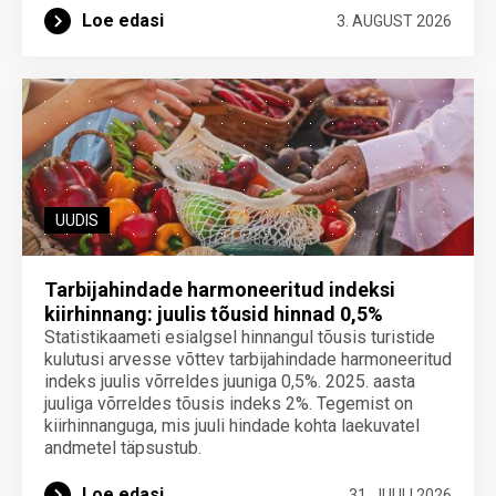
Loe edasi
3. AUGUST 2026
UUDIS
Tarbijahindade harmoneeritud indeksi
kiirhinnang: juulis tõusid hinnad 0,5%
Statistikaameti esialgsel hinnangul tõusis turistide
kulutusi arvesse võttev tarbijahindade harmoneeritud
indeks juulis võrreldes juuniga 0,5%. 2025. aasta
juuliga võrreldes tõusis indeks 2%. Tegemist on
kiirhinnanguga, mis juuli hindade kohta laekuvatel
andmetel täpsustub.
Loe edasi
31. JUULI 2026