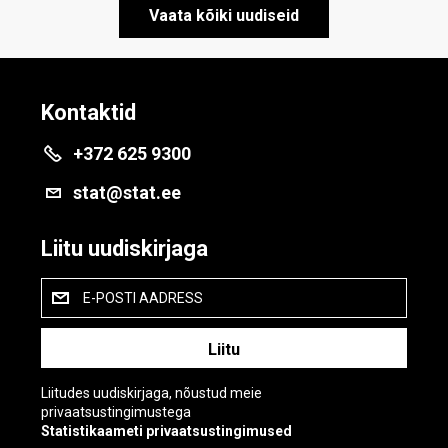
Vaata kõiki uudiseid
Kontaktid
+372 625 9300
stat@stat.ee
Liitu uudiskirjaga
E-POSTI AADRESS
Liitudes uudiskirjaga, nõustud meie
privaatsustingimustega
Statistikaameti privaatsustingimused