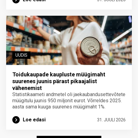
UUDIS
Toidukaupade kaupluste müügimaht
suurenes juunis pärast pikaajalist
vähenemist
Statistikaameti andmetel oli jaekaubandusettevõtete
müügitulu juunis 950 miljonit eurot. Võrreldes 2025.
aasta sama kuuga suurenes müügimaht 1%.
Loe edasi
31. JUULI 2026