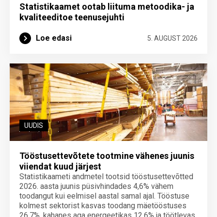
Statistikaamet ootab liituma metoodika- ja
kvaliteeditoe teenuse­juhti
Loe edasi
5. AUGUST 2026
UUDIS
Tööstusettevõtete tootmine vähenes juunis
viiendat kuud järjest
Statistikaameti andmetel tootsid tööstusettevõtted
2026. aasta juunis püsivhindades 4,6% vähem
toodangut kui eelmisel aastal samal ajal. Tööstuse
kolmest sektorist kasvas toodang mäetööstuses
26,7%, kahanes aga energeetikas 12,6% ja töötlevas