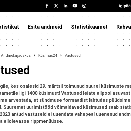
Ligipä
tistikat
Esita andmeid
Statistikaamet
Rahva
Andmekirjaoskus
Küsimus24
Vastused
tused
igile, kes osalesid 29. märtsil toimunud suurel küsimuste ma
kaametile ligi 1400 küsimust!
Vastused leiate allpool asuvas
ume arvestada, et sündmuse formaadist lähtudes püüdsime a
. Suuremat uurimistööd võimaldavad küsimused saab statist
2023 antud vastuseid ei uuendata vahepeal uuenenud and
ka allolevasse rippmenüüsse.