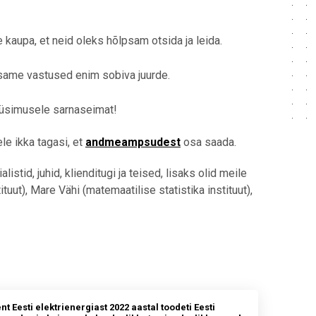
aupa, et neid oleks hõlpsam otsida ja leida.
same vastused enim sobiva juurde.
üsimusele sarnaseimat!
le ikka tagasi, et
andmeampsudest
osa saada.
stid, juhid, klienditugi ja teised, lisaks olid meile
tuut), Mare Vähi (matemaatilise statistika instituut),
nt Eesti elektrienergiast 2022 aastal toodeti Eesti