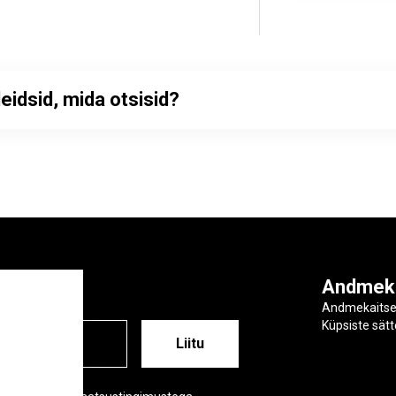
leidsid, mida otsisid?
ga
Andmek
Andmekaits
Küpsiste sät
ESS