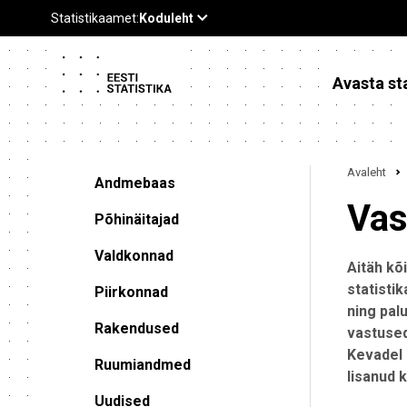
Avasta sta
Avaleht
Andmebaas
Vas
Põhinäitajad
Valdkonnad
Aitäh kõ
statisti
Piirkonnad
ning pal
Rakendused
vastused
Kevadel 
Ruumiandmed
lisanud 
Uudised