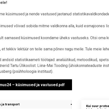
ele!
me küsimused ja nende vastused jaotanud statistikavaldkondade k
imused võivad sobida mitme valdkonna alla, kuid esmajoones li
ult sarnased küsimused koondame üheks vastuseks. Otsi oma k
et tekkiv lektüür on teile sama põnev nagu meile. Tule meie lehe
 andsid statistikaameti töötajad: analüütikud, metoodikud, spetsiali
tnerid Tartu Ülikoolist: Liina-Mai Tooding (ühiskonnateaduste insti
sberg (psühholoogia instituut).
mus24 – küsimused ja vastused.pdf
 ja transport
Kui suur protse