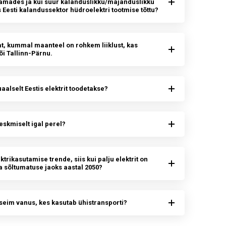
amades ja kui suur kalanduslikku/majanduslikku
 Eesti kalandussektor hüdroelektri tootmise tõttu?
kat, kummal maanteel on rohkem liiklust, kas
õi Tallinn-Pärnu.
aalselt Eestis elektrit toodetakse?
eskmiselt igal perel?
trikasutamise trende, siis kui palju elektrit on
ta sõltumatuse jaoks aastal 2050?
eim vanus, kes kasutab ühistransporti?