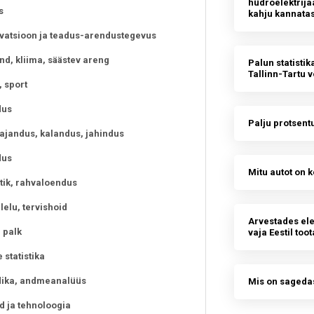
hüdroelektrija
s
kahju kannatas
ovatsioon ja teadus-arendustegevus
d, kliima, säästev areng
Palun statisti
Tallinn-Tartu v
, sport
dus
Palju protsentu
ajandus, kalandus, jahindus
dus
Mitu autot on k
tik, rahvaloendus
lelu, tervishoid
Arvestades elek
 palk
vaja Eestil too
statistika
ika, andmeanalüüs
Mis on sagedas
 ja tehnoloogia