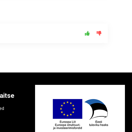
aitse
e
ted