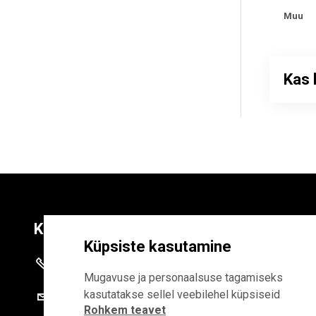
Muu
Kas 
Kontaktid
Liitu uudiskirja
Küpsiste kasutamine
+372 625 9300
E-POSTI AADR
Mugavuse ja personaalsuse tagamiseks
kasutatakse sellel veebilehel küpsiseid
stat@stat.ee
Rohkem teavet