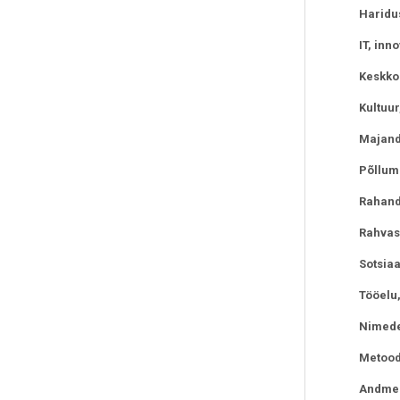
Haridu
IT, inn
Keskkon
Kultuur
Majan
Põllum
Rahan
Rahvas
Sotsiaa
Tööelu,
Nimede 
Metood
Andmed