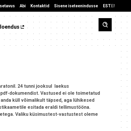
äsetavus
Abi
Kontaktid
Sisene iseteenindusse
EST
ENG
loendus
ratonil. 24 tunni jooksul laekus
t pdf-dokumendist. Vastused ei ole toimetatud
nda küll võimalikult täpsed, aga lühikesed
ikaametile esitada eraldi tellimustööna.
metega
. Valiku küsimustest-vastustest oleme