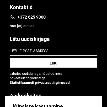
Kontaktid
+372 625 9300
stat
[at]
stat.ee
Liitu uudiskirjaga
E-POSTI AADRESS
Liitudes uudiskirjaga, nõustud meie
privaatsustingimustega
Statistikaameti privaatsustingimused
Andmekaitse
Andmekaitse
Küpsiste kasutamine
Küpsiste sätted