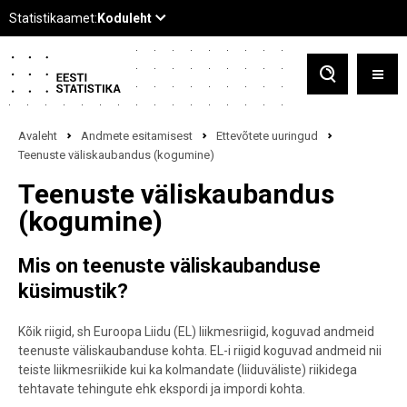
Avaleht
Andmete esitamisest
Ettevõtete uuringud
Teenuste väliskaubandus (kogumine)
Teenuste väliskaubandus
(kogumine)
Mis on teenuste väliskaubanduse
küsimustik?
Kõik riigid, sh Euroopa Liidu (EL) liikmesriigid, koguvad andmeid
teenuste väliskaubanduse kohta. EL-i riigid koguvad andmeid nii
teiste liikmesriikide kui ka kolmandate (liiduväliste) riikidega
tehtavate tehingute ehk ekspordi ja impordi kohta.