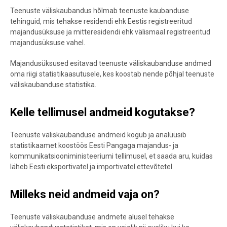
Teenuste väliskaubandus hõlmab teenuste kaubanduse
tehinguid, mis tehakse residendi ehk Eestis registreeritud
majandusüksuse ja mitteresidendi ehk välismaal registreeritud
majandusüksuse vahel.
Majandusüksused esitavad teenuste väliskaubanduse andmed
oma riigi statistikaasutusele, kes koostab nende põhjal t
eenuste
väliskaubanduse statistika.
Kelle tellimusel andmeid kogutakse?
Teenuste väliskaubanduse andmeid kogub ja analüüsib
statistikaamet koostöös Eesti Pangaga majandus- ja
kommunikatsiooniministeeriumi tellimusel, et saada aru, kuidas
läheb Eesti eksportivatel ja importivatel ettevõtetel.
Milleks neid andmeid vaja on?
Teenuste väliskaubanduse andmete alusel tehakse