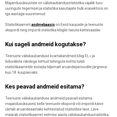
Majandusüksustele on väliskaubandusstatistika vajalik turu-
uuringu
te tegemisel ja statistika kasutajate hulk erasektoris on
iga aastaga suurenenud.
Statistikaameti
andmebaasis
on Eesti kaupa
de ja teenuste
ekspordi ning impordi statistika kõi
gile tasuta kättesaadav.
Kui sageli andmeid kogutakse?
Teenuste väliskaubanduse kvartaliandmed kõigi EL-i ja
liiduväliste riikidega tehtud tehingute kohta tuleb
statistikaametile esitada hiljemalt aruandeperioodile järgneva
kuu 18. kuupäevaks.
Kes peavad andmeid esitama?
Teenuste väliskaubanduse andmeid peavad esitama
majandusüksused, kelle teenuste ekspordi või impordi käive
ületab aruandeaastaks kehtestatud statistilise läve. Läve
määrab statistikaamet eelmise aasta väliskaubandusstatistika