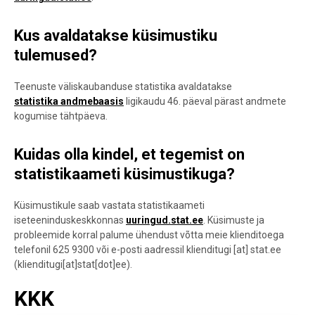
Kus avaldatakse
küsimustiku
tulemused?
Teenuste väliskaubanduse statistika avaldatakse
statistika andmebaasis
ligik
audu 46. päeval pärast andmete
kogumise tähtpäeva.
Kuidas olla kindel, et tegemist on
statistikaameti küsimustikuga?
Küsimustikule saab vastata statistikaameti
iseteeninduskesk
konnas
uuringud.stat.ee
. Küsimuste ja
probleemide korral palume ühendust võtta meie klienditoega
telefonil 625 9300 või e-posti aadressil
klienditugi
[at]
stat.ee
(klienditugi[at]stat[dot]ee)
.
KKK