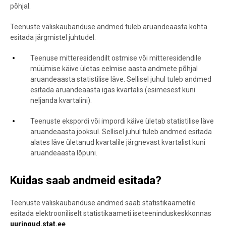
põhjal.
Teenuste väliskaubanduse andmed tuleb aruandeaasta kohta
esitada järgm
istel juhtudel.
Teenuse mitteresidendilt ostmise või mitteresid
endile
müümise käive ületas eelmise aasta andmete põhjal
aruandeaasta statistilise lä
ve. Sellisel juhul tuleb andmed
esitada aruandeaasta igas kvartalis (esimesest kuni
neljanda kvartalini).
Teenu
ste ekspordi või impordi käive ületab statistilise läve
aruandeaas
ta jooksul. Sellisel juhul tuleb
andmed esitada
alates läve ületanud kvartalile järgnevast kvartalist kuni
aruandeaasta lõpuni.
Kuidas saab andmeid esitada?
Teenuste väliskaubanduse andmed saab statistikaametile
esitada elektrooniliselt statistikaameti iseteeninduskeskkonnas
uuringud.stat.ee
.