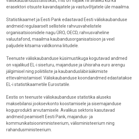
väliskaubandusstatistikat, mis on vajalik nii avaliku kui ka
erasektori otsu
ste kavandajatele ja vastuvõtjatele üle maailma.
Statistikaamet ja Eesti Pank edastava
d Eesti väliskaubanduse
andmeid regulaarselt
sellistele rahvusvahelistele
organisatsioonidele nagu ÜRO, OECD,
rahvusvaheline
valuutafond, maailma kaubandusorganisatsi
oon ja veel
paljudele kitsama valdkonna liitudele.
Teenuste väliskaubanduse küsimustikuga kogutavad and
med
on
vajalikud EL-i siseturu, majanduse ja ühisraha
euro arengu
jälgimisel ning poliitiliste ja kaubandusläbirääkimiste
ettevalmistamisel. Väliskaubanduse koondandmed edasta
takse
EL-i statistikaametile Eurostatile.
Eestis on teenuste väliskaubanduse statistika aluseks
maksebilansi jooksevkonto koostamisele ja sisemajanduse
koguprodukti arvutamisele. Avalikus sektoris kasutavad
andmeid peamiselt Eesti Pank, majandus- ja
kommunikatsiooniministeeri
um, välisministeerium ning
rahandusministeerium.