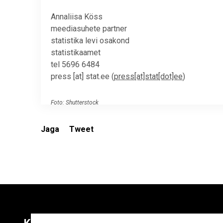
Annaliisa Köss
meediasuhete partner
statistika levi osakond
statistikaamet
tel 5696 6484
press
[at]
stat.ee
(
press[at]stat[dot]ee
)
Foto: Shutterstock
Jaga
Tweet