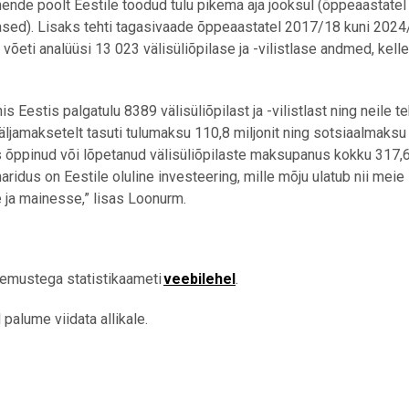
 nende poolt Eestile toodud tulu pikema aja jooksul (õppeaastatel
ased). Lisaks tehti tagasivaade õppeaastatel 2017/18 kuni 202
õeti analüüsi 13 023 välisüliõpilase ja -vilistlase andmed, kell
Eestis palgatulu 8389 välisüliõpilast ja -vilistlast ning neile te
äljamaksetelt tasuti tulumaksu 110,8 miljonit ning sotsiaalmaksu
stis õppinud või lõpetanud välisüliõpilaste maksupanus kokku 317,
aridus on Eestile oluline investeering, mille mõju ulatub nii meie
 ja mainesse,” lisas Loonurm.
ulemustega statistikaameti
veebilehel
.
palume viidata allikale.