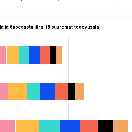
peaasta järgi (8 suuremat tegevusala)
la ja õppeaasta järgi (8 suuremat tegevusala)
õtte tegevusala ja õppeaasta järgi (8 suuremat tegevusala)
.