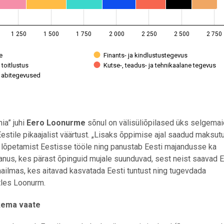
1 250
1 500
1 750
2 000
2 250
2 500
2 750
e
Finants- ja kindlustustegevus
 toitlustus
Kutse-, teadus- ja tehnikaalane tegevus
a abitegevused
ia” juhi
Eero Loonurme
sõnul on välisüliõpilased üks selgemai
estile pikaajalist väärtust. „Lisaks õppimise ajal saadud maksutu
t lõpetamist Eestisse tööle ning panustab Eesti majandusse ka
panus, kes pärast õpinguid mujale suunduvad, sest neist saavad E
ailmas, kes aitavad kasvatada Eesti tuntust ning tugevdada
tles Loonurm.
ikema vaate