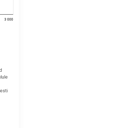
3 000
d
lule
esti