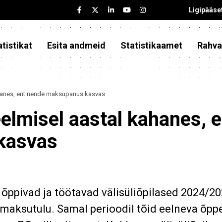
Ligipääse
tistikat
Esita andmeid
Statistikaamet
Rahva
kahanes, ent nende maksupanus kasvas
eelmisel aastal kahanes, 
kasvas
 õppivad ja töötavad välisüliõpilased 2024/20
 maksutulu. Samal perioodil tõid eelneva õpp