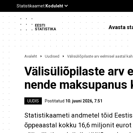
Avasta sta
Avaleht
Uudised
Välisüliõpilaste arv eelmisel aastal 
Välisüliõpilaste arv 
nende maksupanus 
UUDIS
Postitatud
10. juuni 2026, 7.51
Statistikaameti andmetel tõid Eestis
õppeaastal kokku 16,6 miljonit eurot