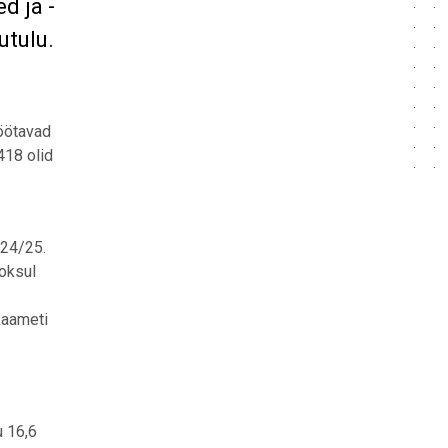
d ja -
utulu.
töötavad
418 olid
024/25.
ooksul
ikaameti
u 16,6