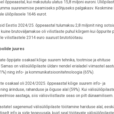
l õppeaastal, kui maksutulu ulatus 15,8 miljoni euroni. Üliõpilas
umma suurenemise peamiseks põhjuseks palgakasv. Keskmine 
ule üliõpilasele 1646 eurot.
sid Eestis 2024/25. õppeaastal tulumaksu 2,8 miljonit ning sots
e kuine brutoväljamakse oli vilistlaste puhul kõrgem kui õppurite p
le vilistlastele 2314 euro suurust brutotöötasu.
oolide juures
ate õppijate osakaal kõige suurem tehnika, tootmise ja ehituse
 Samas on välisüliõpilaste üldarv nendel erialadel viimastel aast
71%) ning info- ja kommunikatsioonitehnoloogia (65%).
ste osakaal oli 2024/2025. õppeaastal kõige suurem info- ja
ng ärinduse, rahanduse ja õiguse alal (59%). Kui välisüliõpilast
elmise aastaga, siis välisvilistlaste seas on pilt dünaamilisem.
aastatel sagenenud välisüliõpilaste töötamine hariduse alal, eesk
selt info ja side tegevusala, kuid seal töötavate välisüliõpilaste