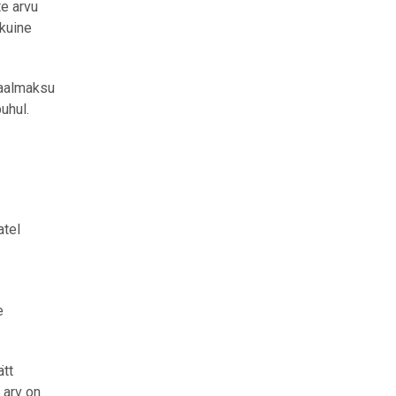
te arvu
kuine
iaalmaksu
uhul.
atel
e
ätt
 arv on