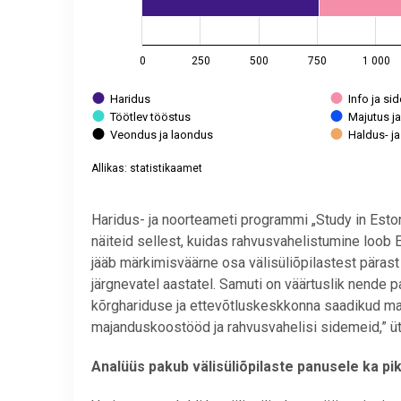
0
250
500
750
1 000
Haridus
Info ja sid
Töötlev tööstus
Majutus ja
Veondus ja laondus
Haldus- j
Allikas: statistikaamet
End of interactive chart.
Haridus- ja noorteameti programmi „Study in Eston
näiteid sellest, kuidas rahvusvahelistumine loob E
jääb märkimisväärne osa välisüliõpilastest päras
järgnevatel aastatel. Samuti on väärtuslik nende 
kõrghariduse ja ettevõtluskeskkonna saadikud ma
majanduskoostööd ja rahvusvahelisi sidemeid,” ü
Analüüs pakub välisüliõpilaste panusele ka p