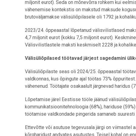
miljonit eurot). Seda on mõnevõrra rohkem kui eelmise
vähenemise kontekstis on makstud maksude kogus
brutoväljamakse välisüliõpilasele oli 1792 ja kohalik
2023/24. õppeaastal lõpetanud välisvilistlased mak
4,7 miljonit eurot (kokku 7,5 miljonit eurot). Keskmin
Välisvilistlastele maksti keskmiselt 2228 ja kohalike
Välisüliõpilased töötavad järjest sagedamini ülik
Välisüliõpilaste seas oli 2024/25. õppeaastal töötav
valdkonnas, kus õpingute ajal töötas 73% õppuritest.
vähenenud. Töötajate osakaalult järgnevad haridus (
Lõpetamise järel Eestisse tööle jäänud välisüliõpila
kommunikatsioonitehnoloogia (68%), hariduse (59%) ni
töötamise valdkondade pingerida sarnaneb suuresti e
Ettevõtte või asutuse tegevusala järgi on viimastel 
kõrgharidust andvates asutustes. Teisel kohal on endi