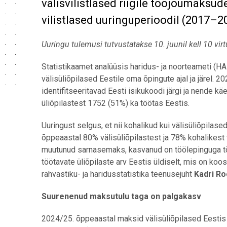
välisvilistlased riigile tööjõumaksude
vilistlased uuringuperioodil (2017
–
2
Uuringu tulemusi tutvustatakse 10. juunil kell 10 virt
Statistikaamet analüüsis haridus- ja noorteameti (H
välisüliõpilased Eestile oma õpingute ajal ja järel. 
identifitseeritavad Eesti isikukoodi järgi ja nende k
üliõpilastest 1752 (51%) ka töötas Eestis.
Uuringust selgus, et nii kohalikud kui välisüliõpilas
õppeaastal 80% välisüliõpilastest ja 78% kohalikest t
muutunud sarnasemaks, kasvanud on töölepinguga töö
töötavate üliõpilaste arv Eestis üldiselt, mis on koos
rahvastiku- ja haridusstatistika teenusejuht
Kadri Ro
Suurenenud maksutulu taga on palgakasv
2024/25. õppeaastal maksid välisüliõpilased Eestis t