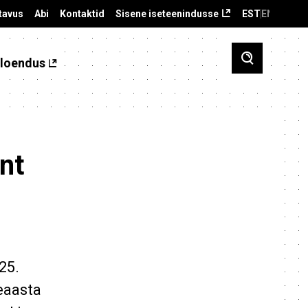
tavus
Abi
Kontaktid
Sisene iseteenindusse
EST
ENG
loendus
ent
25.
eaasta