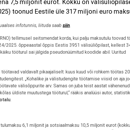
na 7,5 miljonit eurot. Kokku on välisüliõpilase
025) toonud Eestile üle 317 miljoni euro maks
uaalses infotunnis, liituda saab
siin
.
ARNO) tellimusel seitsmendat korda, kui palju maksutulu toovad 
2024/2025. õppeaastal õppis Eestis 3951 välisüliõpilast, kellest 3
äekäiku tööturul sai jälgida pseudonüümitud koodide abil. Uuritud
ed töötavad valdavalt pikaajaliselt: kuus kuud või rohkem töötas 2
udengitest. „Kohalike ja välistudengite töötamise viisid on aja j
tavate välisõppurite arv. Samas on juba teist aastat vähenenud
kõlas üldiste muutustega tööturul,“ rääkis analüüsi autor, statist
otalu
.
ulumaksu 6,1 miljonit ja sotsiaalmaksu 10,5 miljonit eurot (kokk