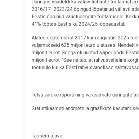
Uuringus vaadeldi ka välisvilistlaste töötamist ja
2016/17
–
2023/24 õpingud lõpetanud välisvilistl
Eestis õppinud välistudengite töötamisele. Kokku v
41% töötas Eestis ka 2024/25. õppeaastal.
Alates septembrist 2017 kuni augustini 2025 teenis 
väljamakseid 625 miljoni euro ulatuses. Nendelt v
miljonit eurot. Seega oli uuritud ajaperioodil Ee
miljonit eurot. “See
näitab, et rahvusvaheline kõrgh
tööturule kui ka Eesti rahvusvahelisse nähtavusse
Tutvu värske raporti ning varasemate uuringute t
Statistikaameti andmete ja graafikute kasutamisel 
Täpsem teave: