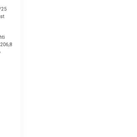
4/25
est
hti
 206,8
6