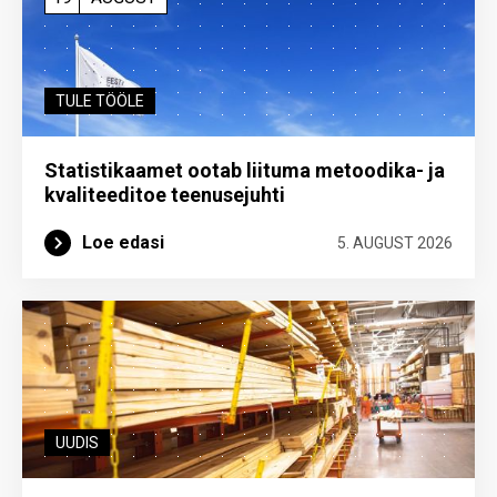
TULE TÖÖLE
Statistikaamet ootab liituma metoodika- ja
kvaliteeditoe teenuse­juhti
Loe edasi
5. AUGUST 2026
UUDIS