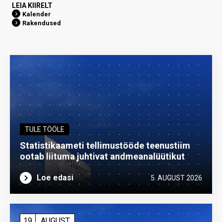
LEIA KIIRELT
Kalender
Rakendused
TULE TÖÖLE
Statistikaameti tellimustööde teenustiim
ootab liituma ­juhtivat andme­analüütikut
Loe edasi
5. AUGUST 2026
19
AUGUST