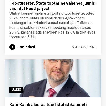
Tööstusettevõtete tootmine vähenes juunis
viiendat kuud järjest
Statistikaameti andmetel tootsid tööstusettevõtted
2026. aasta juunis püsivhindades 4,6% vähem
toodangut kui eelmisel aastal samal ajal. Tööstuse
kolmest sektorist kasvas toodang mäetööstuses
26,7%, kahanes aga energeetikas 12,6% ja töötlevas
tööstuses 5,3%.
Loe edasi
5. AUGUST 2026
UUDIS
Kaur Kajak alustas tööd statistikaameti