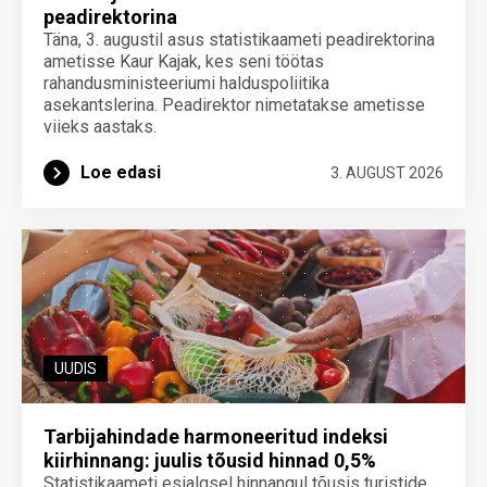
peadirektorina
Täna, 3. augustil asus statistikaameti peadirektorina
ametisse Kaur Kajak, kes seni töötas
rahandusministeeriumi halduspoliitika
asekantslerina. Peadirektor nimetatakse ametisse
viieks aastaks.
Loe edasi
3. AUGUST 2026
UUDIS
Tarbijahindade harmoneeritud indeksi
kiirhinnang: juulis tõusid hinnad 0,5%
Statistikaameti esialgsel hinnangul tõusis turistide