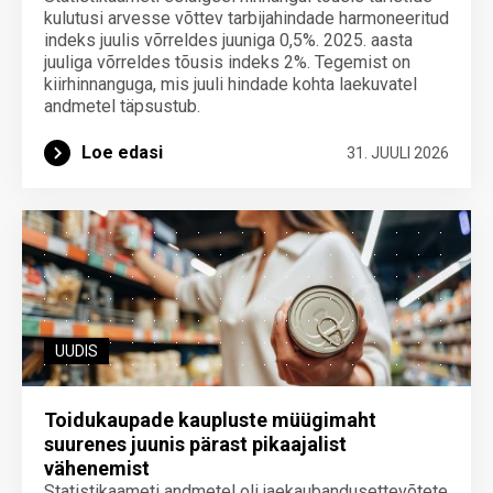
kulutusi arvesse võttev tarbijahindade harmoneeritud
indeks juulis võrreldes juuniga 0,5%. 2025. aasta
juuliga võrreldes tõusis indeks 2%. Tegemist on
kiirhinnanguga, mis juuli hindade kohta laekuvatel
andmetel täpsustub.
Loe edasi
31. JUULI 2026
UUDIS
Toidukaupade kaupluste müügimaht
suurenes juunis pärast pikaajalist
vähenemist
Statistikaameti andmetel oli jaekaubandusettevõtete