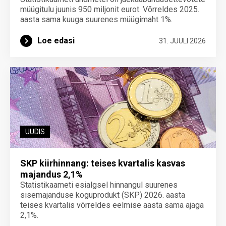
müügitulu juunis 950 miljonit eurot. Võrreldes 2025.
aasta sama kuuga suurenes müügimaht 1%.
Loe edasi
31. JUULI 2026
UUDIS
SKP kiirhinnang: teises kvartalis kasvas
majandus 2,1%
Statistikaameti esialgsel hinnangul suurenes
sisemajanduse koguprodukt (SKP) 2026. aasta
teises kvartalis võrreldes eelmise aasta sama ajaga
2,1%.