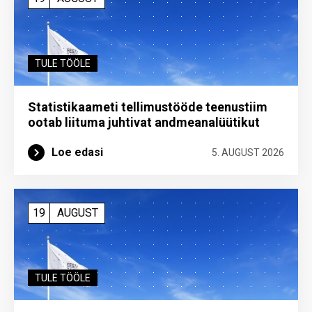
TULE TÖÖLE
Statistikaameti tellimustööde teenustiim
ootab liituma ­juhtivat andme­analüütikut
Loe edasi
5. AUGUST 2026
19
AUGUST
TULE TÖÖLE