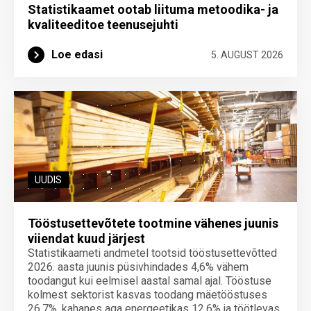
Statistikaamet ootab liituma metoodika- ja
kvaliteeditoe teenuse­juhti
Loe edasi
5. AUGUST 2026
UUDIS
Tööstusettevõtete tootmine vähenes juunis
viiendat kuud järjest
Statistikaameti andmetel tootsid tööstusettevõtted
2026. aasta juunis püsivhindades 4,6% vähem
toodangut kui eelmisel aastal samal ajal. Tööstuse
kolmest sektorist kasvas toodang mäetööstuses
26,7%, kahanes aga energeetikas 12,6% ja töötlevas