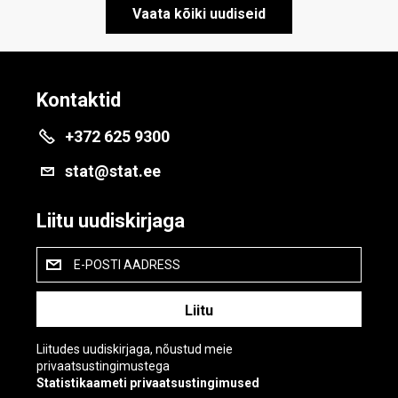
Vaata kõiki uudiseid
Kontaktid
+372 625 9300
stat@stat.ee
Liitu uudiskirjaga
E-POSTI AADRESS
Liitudes uudiskirjaga, nõustud meie
privaatsustingimustega
Statistikaameti privaatsustingimused