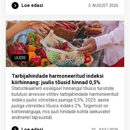
Loe edasi
3. AUGUST 2026
UUDIS
Tarbijahindade harmoneeritud indeksi
kiirhinnang: juulis tõusid hinnad 0,5%
Statistikaameti esialgsel hinnangul tõusis turistide
kulutusi arvesse võttev tarbijahindade harmoneeritud
indeks juulis võrreldes juuniga 0,5%. 2025. aasta
juuliga võrreldes tõusis indeks 2%. Tegemist on
kiirhinnanguga, mis juuli hindade kohta laekuvatel
andmetel täpsustub.
Loe edasi
31. JUULI 2026