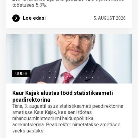
tööstuses 5,3%.
Loe edasi
5. AUGUST 2026
UUDIS
Kaur Kajak alustas tööd statistikaameti
peadirektorina
Täna, 3. augustil asus statistikaameti peadirektorina
ametisse Kaur Kajak, kes seni töötas
rahandusministeeriumi halduspoliitika
asekantslerina. Peadirektor nimetatakse ametisse
viieks aastaks.