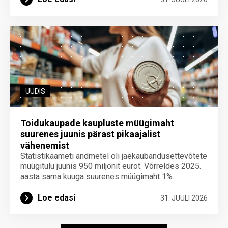
UUDIS
Toidukaupade kaupluste müügimaht
suurenes juunis pärast pikaajalist
vähenemist
Statistikaameti andmetel oli jaekaubandusettevõtete
müügitulu juunis 950 miljonit eurot. Võrreldes 2025.
aasta sama kuuga suurenes müügimaht 1%.
Loe edasi
31. JUULI 2026