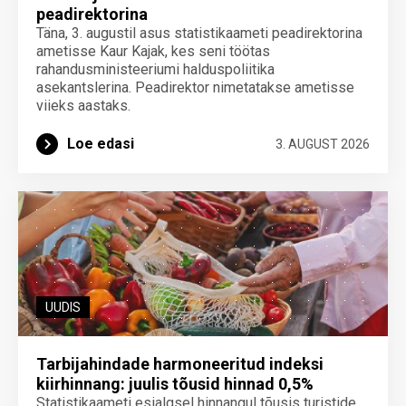
peadirektorina
Täna, 3. augustil asus statistikaameti peadirektorina
ametisse Kaur Kajak, kes seni töötas
rahandusministeeriumi halduspoliitika
asekantslerina. Peadirektor nimetatakse ametisse
viieks aastaks.
Loe edasi
3. AUGUST 2026
UUDIS
Tarbijahindade harmoneeritud indeksi
kiirhinnang: juulis tõusid hinnad 0,5%
Statistikaameti esialgsel hinnangul tõusis turistide