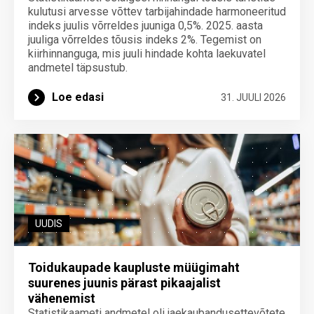
kulutusi arvesse võttev tarbijahindade harmoneeritud
indeks juulis võrreldes juuniga 0,5%. 2025. aasta
juuliga võrreldes tõusis indeks 2%. Tegemist on
kiirhinnanguga, mis juuli hindade kohta laekuvatel
andmetel täpsustub.
Loe edasi
31. JUULI 2026
UUDIS
Toidukaupade kaupluste müügimaht
suurenes juunis pärast pikaajalist
vähenemist
Statistikaameti andmetel oli jaekaubandusettevõtete