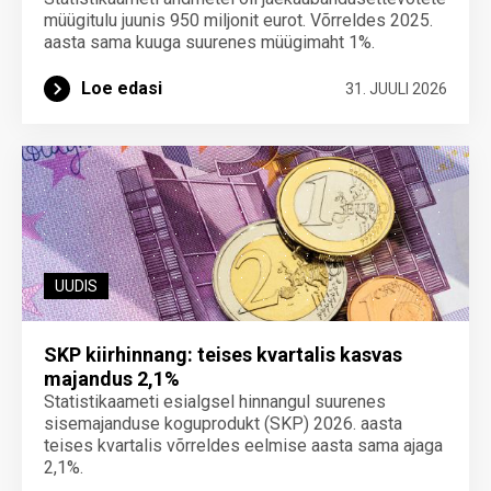
müügitulu juunis 950 miljonit eurot. Võrreldes 2025.
aasta sama kuuga suurenes müügimaht 1%.
Loe edasi
31. JUULI 2026
UUDIS
SKP kiirhinnang: teises kvartalis kasvas
majandus 2,1%
Statistikaameti esialgsel hinnangul suurenes
sisemajanduse koguprodukt (SKP) 2026. aasta
teises kvartalis võrreldes eelmise aasta sama ajaga
2,1%.