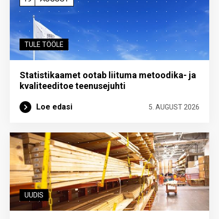
TULE TÖÖLE
Statistikaamet ootab liituma metoodika- ja
kvaliteeditoe teenuse­juhti
Loe edasi
5. AUGUST 2026
UUDIS