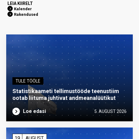
LEIA KIIRELT
Kalender
Rakendused
TULE TÖÖLE
Statistikaameti tellimustööde teenustiim
ootab liituma ­juhtivat andme­analüütikut
Loe edasi
5. AUGUST 2026
19
AUGUST