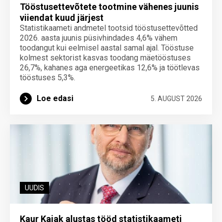
Tööstusettevõtete tootmine vähenes juunis
viiendat kuud järjest
Statistikaameti andmetel tootsid tööstusettevõtted
2026. aasta juunis püsivhindades 4,6% vähem
toodangut kui eelmisel aastal samal ajal. Tööstuse
kolmest sektorist kasvas toodang mäetööstuses
26,7%, kahanes aga energeetikas 12,6% ja töötlevas
tööstuses 5,3%.
Loe edasi
5. AUGUST 2026
UUDIS
Kaur Kajak alustas tööd statistikaameti