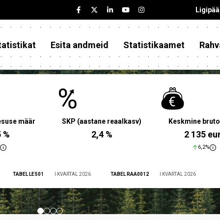
Ligipä
atistikat
Esita andmeid
Statistikaamet
Rahv
aesuse määr
SKP (aastane reaalkasv)
Keskmine bruto
5 %
2,4 %
2 135 eu
6,2%
TABEL LES01
I KVARTAL 2026
TABEL RAA0012
I KVARTAL 2026