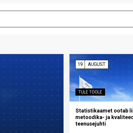
19
AUGUST
TULE TÖÖLE
Statistikaamet ootab l
metoodika- ja kvalitee
teenuse­juhti