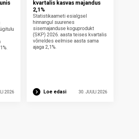
unis
kvartalis kasvas majandus
2,1%
Statistikaameti esialgsel
hinnangul suurenes
i
sisemajanduse koguprodukt
ügitulu
(SKP) 2026. aasta teises kvartalis
võrreldes eelmise aasta sama
a
ajaga 2,1%.
 1%.
Loe edasi
LI 2026
30. JUULI 2026