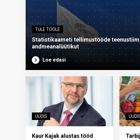
TULE TÖÖLE
Statistikaameti tellimustööde teenustiim o
andme­analüütikut
Loe edasi
UUDIS
UUDI
Kaur Kajak alustas tööd
Tarbi