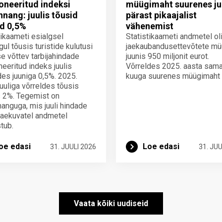
neeritud indeksi
müügimaht suurenes ju
innang: juulis tõusid
pärast pikaajalist
d 0,5%
vähenemist
tikaameti esialgsel
Statistikaameti andmetel ol
gul tõusis turistide kulutusi
jaekaubandusettevõtete mü
e võttev tarbijahindade
juunis 950 miljonit eurot.
eeritud indeks juulis
Võrreldes 2025. aasta sam
des juuniga 0,5%. 2025.
kuuga suurenes müügimaht
juuliga võrreldes tõusis
 2%. Tegemist on
nnanguga, mis juuli hindade
laekuvatel andmetel
tub.
oe edasi
Loe edasi
31. JUULI 2026
31. JUU
Vaata kõiki uudiseid