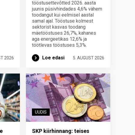
tööstusettevõtted 2026. aasta
juunis püsivhindades 4,6% vähem
toodangut kui eelmisel aastal
samal ajal. Tööstuse kolmest
sektorist kasvas toodang
mäetööstuses 26,7%, kahanes
aga energeetikas 12,6% ja
töötlevas tööstuses 5,3%.
Loe edasi
ST 2026
5. AUGUST 2026
UUDIS
e
SKP kiirhinnang: teises