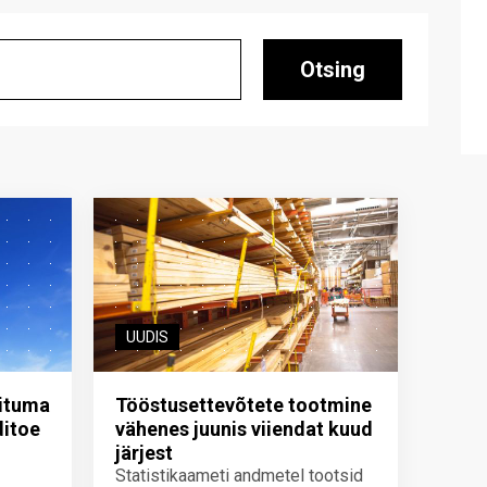
Otsing
UUDIS
iituma
Tööstusettevõtete tootmine
ditoe
vähenes juunis viiendat kuud
järjest
Statistikaameti andmetel tootsid