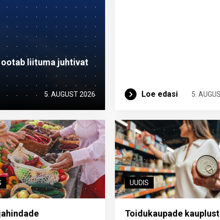
otab liituma ­juhtivat
Loe edasi
5. AUGUST 2026
5. AUGU
S
UUDIS
jahindade
Toidukaupade kauplust