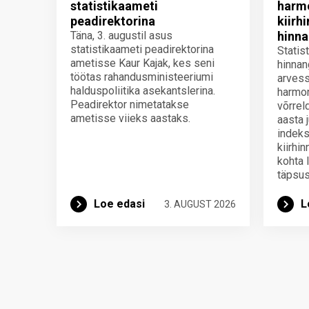
statistikaameti
harmo
peadirektorina
kiirh
Täna, 3. augustil asus
hinna
statistikaameti peadirektorina
Statis
ametisse Kaur Kajak, kes seni
hinnan
töötas rahandusministeeriumi
arvess
halduspoliitika asekantslerina.
harmon
Peadirektor nimetatakse
võrrel
ametisse viieks aastaks.
aasta 
indeks
kiirhi
kohta 
täpsus
Loe edasi
L
3. AUGUST 2026