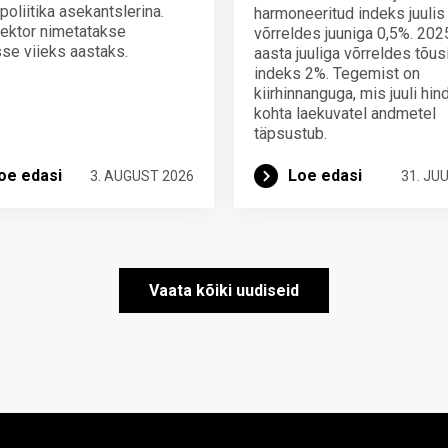
poliitika asekantslerina.
harmoneeritud indeks juulis
ektor nimetatakse
võrreldes juuniga 0,5%. 202
se viieks aastaks.
aasta juuliga võrreldes tõus
indeks 2%. Tegemist on
kiirhinnanguga, mis juuli hi
kohta laekuvatel andmetel
täpsustub.
oe edasi
Loe edasi
3. AUGUST 2026
31. JUU
Vaata kõiki uudiseid