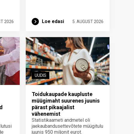
Loe edasi
ST 2026
5. AUGUST 2026
UUDIS
Toidukaupade kaupluste
müügimaht suurenes juunis
id
pärast pikaajalist
vähenemist
Statistikaameti andmetel oli
lutusi
jaekaubandusettevõtete müügitulu
de
juunis 950 miljonit eurot.