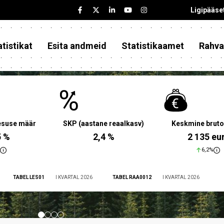
Ligipääse
tistikat
Esita andmeid
Statistikaamet
Rahva
aesuse määr
SKP (aastane reaalkasv)
Keskmine bruto
5 %
2,4 %
2 135 eu
6,2%
TABEL LES01
I KVARTAL 2026
TABEL RAA0012
I KVARTAL 2026