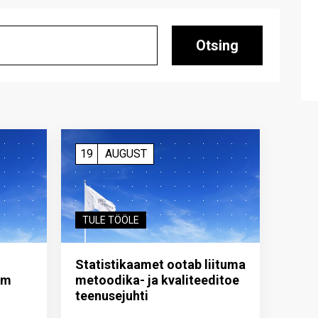
Otsing
19
AUGUST
TULE TÖÖLE
Statistikaamet ootab liituma
im
metoodika- ja kvaliteeditoe
teenuse­juhti