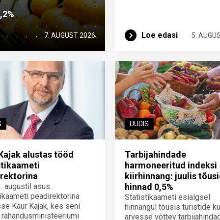
2,2%
Loe edasi
7. AUGUST 2026
5. AUGU
S
UUDIS
Kajak alustas tööd
Tarbijahindade
stikaameti
harmoneeritud indeksi
rektorina
kiirhinnang: juulis tõus
3. augustil asus
hinnad 0,5%
tikaameti peadirektorina
Statistikaameti esialgsel
se Kaur Kajak, kes seni
hinnangul tõusis turistide ku
 rahandusministeeriumi
arvesse võttev tarbijahinda