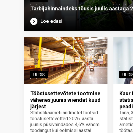
Tarbijahinnaindeks tõusis juulis aastaga 
Loe edasi
UUDIS
UUDI
Tööstusettevõtete tootmine
Kaur 
vähenes juunis viiendat kuud
stati
järjest
peadi
Statistikaameti andmetel tootsid
Täna, 
tööstusettevõtted 2026. aasta
statis
juunis püsivhindades 4,6% vähem
ametis
toodangut kui eelmisel aastal
töötas