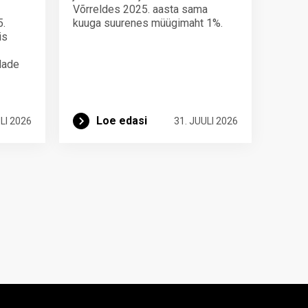
Võrreldes 2025. aasta sama
5.
kuuga suurenes müügimaht 1%.
is
ndade
Loe edasi
LI 2026
31. JUULI 2026