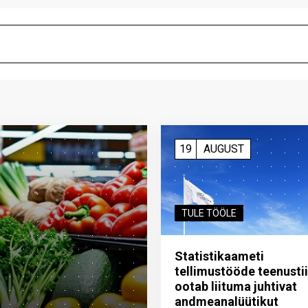
19
AUGUST
TULE TÖÖLE
Statistikaameti
tellimustööde teenusti
ootab liituma ­juhtivat
andme­analüütikut