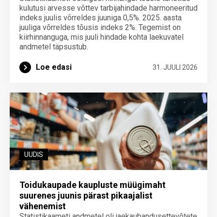
kulutusi arvesse võttev tarbijahindade harmoneeritud
indeks juulis võrreldes juuniga 0,5%. 2025. aasta
juuliga võrreldes tõusis indeks 2%. Tegemist on
kiirhinnanguga, mis juuli hindade kohta laekuvatel
andmetel täpsustub.
Loe edasi
31. JUULI 2026
UUDIS
Toidukaupade kaupluste müügimaht
suurenes juunis pärast pikaajalist
vähenemist
Statistikaameti andmetel oli jaekaubandusettevõtete