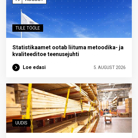
TULE TÖÖLE
Statistikaamet ootab liituma metoodika- ja
kvaliteeditoe teenuse­juhti
Loe edasi
5. AUGUST 2026
UUDIS