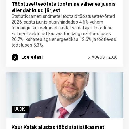
Tööstusettevõtete tootmine vähenes juunis
viiendat kuud järjest
Statistikaameti andmetel tootsid tööstusettevõtted
2026. aasta juunis püsivhindades 4,6% vähem
toodangut kui eelmisel aastal samal ajal. Tööstuse
kolmest sektorist kasvas toodang mäetööstuses
26,7%, kahanes aga energeetikas 12,6% ja töötlevas
tööstuses 5,3%.
Loe edasi
5. AUGUST 2026
UUDIS
Kaur Kajak alustas tööd statistikaameti