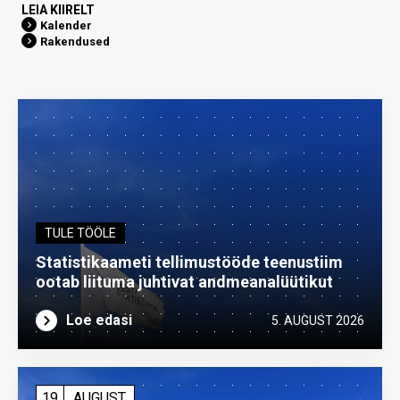
LEIA KIIRELT
Kalender
Rakendused
TULE TÖÖLE
Statistikaameti tellimustööde teenustiim
ootab liituma ­juhtivat andme­analüütikut
Loe edasi
5. AUGUST 2026
19
AUGUST