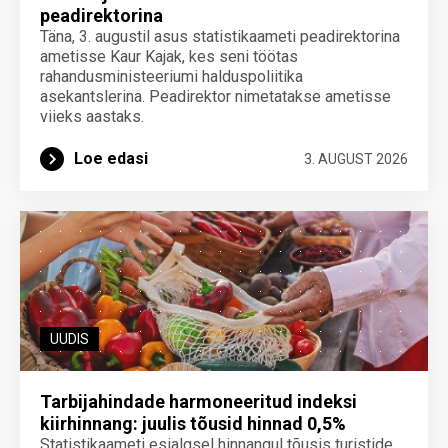
peadirektorina
Täna, 3. augustil asus statistikaameti peadirektorina
ametisse Kaur Kajak, kes seni töötas
rahandusministeeriumi halduspoliitika
asekantslerina. Peadirektor nimetatakse ametisse
viieks aastaks.
Loe edasi
3. AUGUST 2026
UUDIS
Tarbijahindade harmoneeritud indeksi
kiirhinnang: juulis tõusid hinnad 0,5%
Statistikaameti esialgsel hinnangul tõusis turistide