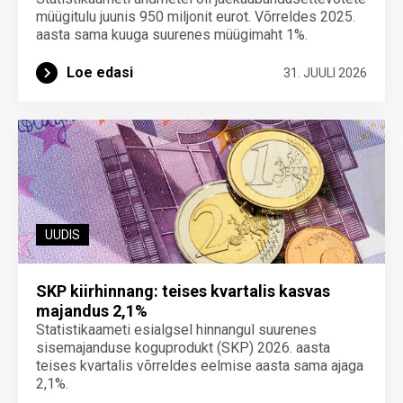
müügitulu juunis 950 miljonit eurot. Võrreldes 2025.
aasta sama kuuga suurenes müügimaht 1%.
Loe edasi
31. JUULI 2026
UUDIS
SKP kiirhinnang: teises kvartalis kasvas
majandus 2,1%
Statistikaameti esialgsel hinnangul suurenes
sisemajanduse koguprodukt (SKP) 2026. aasta
teises kvartalis võrreldes eelmise aasta sama ajaga
2,1%.